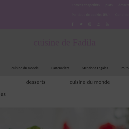
Entrées et apéritifs
plats
dessert
Politique de cookies (EU)
Conditio
cuisine de Fadila
cuisine du monde
Partenariats
Mentions Légales
Polit
desserts
cuisine du monde
les