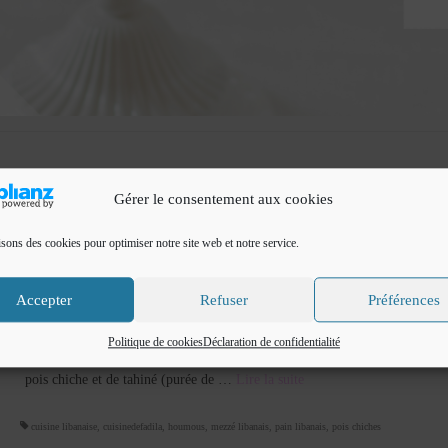
Gérer le consentement aux cookies
isons des cookies pour optimiser notre site web et notre service.
Houmous
Accepter
Refuser
Préférences
par
Cuisine de Fadila
|
Classé dans :
Entrées et apéritifs
|
1
Bonjour Aujourd’hui je vous propose une recette qui nous vient
Politique de cookies
Déclaration de confidentialité
proche orient. le houmous (hommous ou homos) est un délicieux mezzé à 
pois chiche et de tahiné (purée de …
Lire la suite­­
cuisine libanaise
,
cuisinedefadila
,
houmous
,
mezzé libanais
,
pain libanais
,
pois chiches