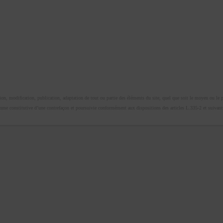
n, modification, publication, adaptation de tout ou partie des éléments du site, quel que soit le moyen ou le proc
omme constitutive d’une contrefaçon et poursuivie conformément aux dispositions des articles L.335-2 et suivants