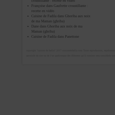
croustillante : recette en vidéo
Françoise
dans
Gaufrette croustillante :
recette en vidéo
Cuisine de Fadila
dans
Ghoriba aux noix
de ma Maman (ghriba)
Dane
dans
Ghoriba aux noix de ma
Maman (ghriba)
Cuisine de Fadila
dans
Panettone
copyright "cuisine de fadila" 2017 cuisinedefadila.com Toute reproduction, représentatio
autorisée du site ou de l’un quelconque des éléments qu’il contient sera considérée c