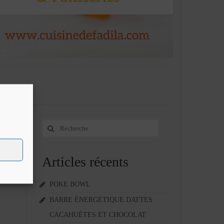
Rechercher
22
:
MAR 2013
Articles récents
 du
base de
POKE BOWL
BARRE ÉNERGÉTIQUE DATTES
CACAHUÈTES ET CHOCOLAT