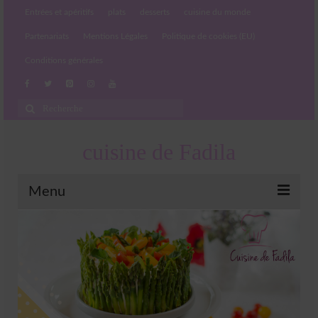
Entrées et apéritifs
plats
desserts
cuisine du monde
Partenariats
Mentions Légales
Politique de cookies (EU)
Conditions générales
Rechercher
:
cuisine de Fadila
Menu
Entrées et apéritifs
Boissons chaudes et froides
salades