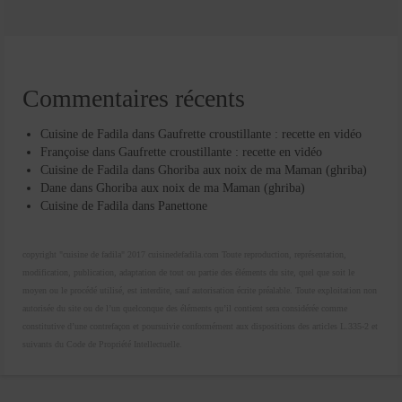
Commentaires récents
Cuisine de Fadila
dans
Gaufrette croustillante : recette en vidéo
Françoise
dans
Gaufrette croustillante : recette en vidéo
Cuisine de Fadila
dans
Ghoriba aux noix de ma Maman (ghriba)
Dane
dans
Ghoriba aux noix de ma Maman (ghriba)
Cuisine de Fadila
dans
Panettone
copyright "cuisine de fadila" 2017 cuisinedefadila.com Toute reproduction, représentation,
modification, publication, adaptation de tout ou partie des éléments du site, quel que soit le
moyen ou le procédé utilisé, est interdite, sauf autorisation écrite préalable. Toute exploitation non
autorisée du site ou de l’un quelconque des éléments qu’il contient sera considérée comme
constitutive d’une contrefaçon et poursuivie conformément aux dispositions des articles L.335-2 et
suivants du Code de Propriété Intellectuelle.