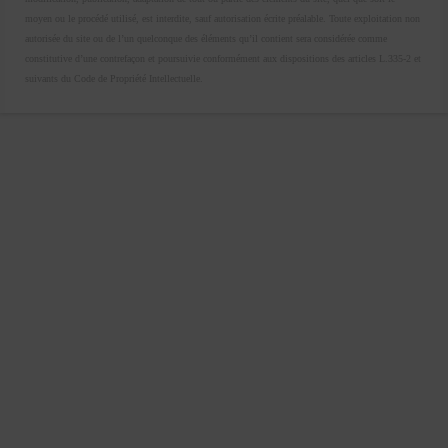
moyen ou le procédé utilisé, est interdite, sauf autorisation écrite préalable. Toute exploitation non
autorisée du site ou de l’un quelconque des éléments qu’il contient sera considérée comme
constitutive d’une contrefaçon et poursuivie conformément aux dispositions des articles L.335-2 et
suivants du Code de Propriété Intellectuelle.