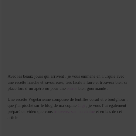
Avec les beaux jours qui arrivent , je vous emmène en Turquie avec
une recette fraîche et savoureuse, très facile à faire et trouvera bien sa
place lors d’un apéro ou pour une
entrée
bien gourmande .
Une recette Végétarienne composée de lentilles corail et e boulghour ,
que j’ai pioché sur le blog de ma copine
Cigi
, je vous l’ai également
préparé en vidéo que vous
trouverez sur ma chaine
et en bas de cet
article.