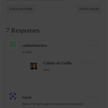
Article précédent
Article suivant
7 Responses
cuisinebouchra
2015-04-11
|
un délice
Cuisine de Fadila
2015-04-12
|
merci
marie
2015-04-13
|
Harissa? De quoi s,agit il et où puis-je m,en procurer?