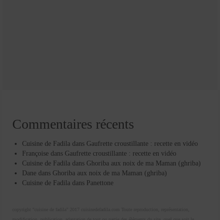
Commentaires récents
Cuisine de Fadila
dans
Gaufrette croustillante : recette en vidéo
Françoise
dans
Gaufrette croustillante : recette en vidéo
Cuisine de Fadila
dans
Ghoriba aux noix de ma Maman (ghriba)
Dane
dans
Ghoriba aux noix de ma Maman (ghriba)
Cuisine de Fadila
dans
Panettone
copyright "cuisine de fadila" 2017 cuisinedefadila.com Toute reproduction, représentation,
modification, publication, adaptation de tout ou partie des éléments du site, quel que soit le