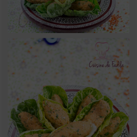
Mignardises
Tartes sucrées
Verrines sucrées
cuisine du monde
Pâtisserie Marocaine
aid
Ramadan
Partenariats
Mentions Légales
Politique de cookies (EU)
Conditions générales