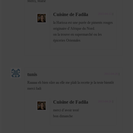
Merci, Marie
Cuisine de Fadila
2015-04-13
|
la Harissa est une purée de piments rouges
originaire d’Afrique du Nord.
on la trouve en supermarché ou les
épiceries Orientales
tunis
2015-04-20
|
Raaaaa eh bien sûre au elle me plaît la recette je la teste bientôt
merci fadi
Cuisine de Fadila
2015-04-26
|
merci d’avoir testé
bon dimanche