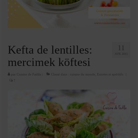
Cookies, biscuits
crème et confiture
dessert à l’assiette
Gâteaux
Kefta de lentilles:
11
Gâteaux coquins en pâte à sucre
AVR 2015
mercimek köftesi
Gâteaux de Fête
par
Cuisine de Fadila
|
Classé dans :
cuisine du monde
,
Entrées et apéritifs
|
Gâteaux d’anniversaire
7
Gâteaux pâte à sucre
petits gâteaux
Glaces et sorbets
Macarons