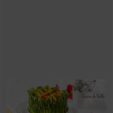
Soupes
Pizzas
cake salé
plats
Pâtes & Riz
Viandes
Grillades
desserts
cakes et cupcakes
Cheesecakes
Confiserie