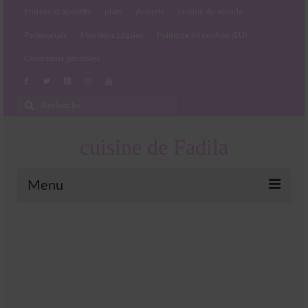
Entrées et apéritifs
plats
desserts
cuisine du monde
Partenariats
Mentions Légales
Politique de cookies (EU)
Conditions générales
Rechercher
:
cuisine de Fadila
Menu
Entrées et apéritifs
Boissons chaudes et froides
salades