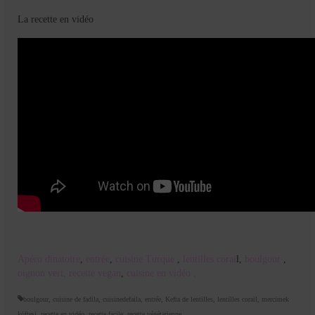
La recette en vidéo
Apéro dinatoire
,
entrée
,
cuisine Turque
,
lentilles corai
l,
boulgour
,
oignon vert,
recette vegan
,
cuisine en vidéo ,
boulgour
,
cuisine de fadila
,
cuisinedefaila
,
entrée
,
Kefta de lentilles
,
lentilles corail
,
mercimek
köftesi
,
recette en vidéo
,
recette facile
,
recette végétarienne