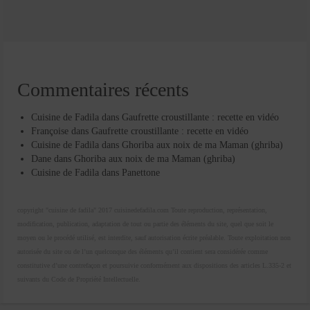
Commentaires récents
Cuisine de Fadila
dans
Gaufrette croustillante : recette en vidéo
Françoise
dans
Gaufrette croustillante : recette en vidéo
Cuisine de Fadila
dans
Ghoriba aux noix de ma Maman (ghriba)
Dane
dans
Ghoriba aux noix de ma Maman (ghriba)
Cuisine de Fadila
dans
Panettone
copyright "cuisine de fadila" 2017 cuisinedefadila.com Toute reproduction, représentation,
modification, publication, adaptation de tout ou partie des éléments du site, quel que soit le
moyen ou le procédé utilisé, est interdite, sauf autorisation écrite préalable. Toute exploitation non
autorisée du site ou de l’un quelconque des éléments qu’il contient sera considérée comme
constitutive d’une contrefaçon et poursuivie conformément aux dispositions des articles L.335-2 et
suivants du Code de Propriété Intellectuelle.