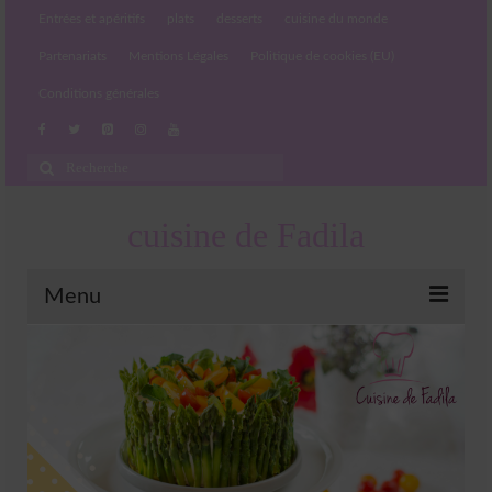
Entrées et apéritifs
plats
desserts
cuisine du monde
Partenariats
Mentions Légales
Politique de cookies (EU)
Conditions générales
Rechercher
:
cuisine de Fadila
Menu
Entrées et apéritifs
Boissons chaudes et froides
salades