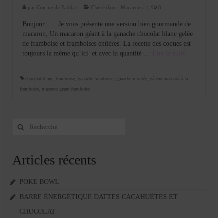
par
Cuisine de Fadila
|
Classé dans :
Macarons
|
8
Bonjour Je vous présente une version bien gourmande de
macaron, Un macaron géant à la ganache chocolat blanc gelée
de framboise et framboises entières. La recette des coques est
toujours la même qu’ici et avec la quantité …
Lire la suite­­
chocolat blanc
,
framboise
,
ganache framboise
,
ganache montée
,
gâteau macaron à la
framboise
,
macaron géant framboise
Rechercher
:
Articles récents
POKE BOWL
BARRE ÉNERGÉTIQUE DATTES CACAHUÈTES ET
CHOCOLAT