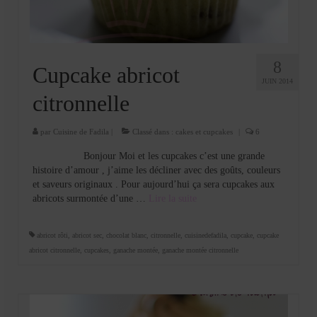
8
Cupcake abricot
JUIN 2014
citronnelle
par
Cuisine de Fadila
|
Classé dans :
cakes et cupcakes
|
6
Bonjour Moi et les cupcakes c’est une grande
histoire d’amour , j’aime les décliner avec des goûts, couleurs
et saveurs originaux . Pour aujourd’hui ça sera cupcakes aux
abricots surmontée d’une …
Lire la suite­­
abricot rôti
,
abricot sec
,
chocolat blanc
,
citronnelle
,
cuisinedefadila
,
cupcake
,
cupcake
abricot citronnelle
,
cupcakes
,
ganache montée
,
ganache montée citronnelle