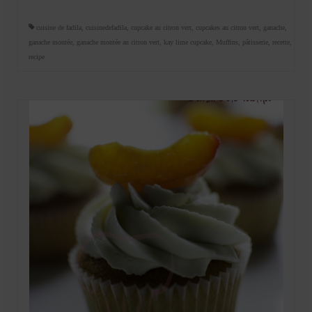
cuisine de fadila
,
cuisinedefadila
,
cupcake au citron vert
,
cupcakes au citron vert
,
ganache
,
ganache montée
,
ganache montée au citron vert
,
kay lime cupcake
,
Muffins
,
pâtisserie
,
recette
,
recipe