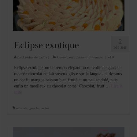
Cookies, biscuits
crème et confiture
dessert à l’assiette
Gâteaux
2
Eclipse exotique
DÉC 2025
Gâteaux coquins en pâte à sucre
par
Cuisine de Fadila
|
Classé dans :
desserts
,
Entremets
|
0
Gâteaux de Fête
Eclipse exotique, un entremets élégant ou un voile de ganache
montée chocolat au lait soyeux glisse sur la langue. en dessous
Gâteaux d’anniversaire
un confit mangue passion bien fruité et un peu acidulé, puis
enfin un moelleux au chocolat corsé. Chocolat, fruit …
Lire la
Gâteaux pâte à sucre
suite­­
petits gâteaux
entremets
,
ganache montée
Glaces et sorbets
Macarons