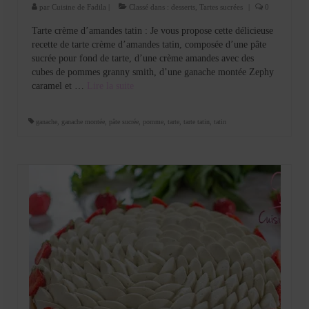
par
Cuisine de Fadila
|
Classé dans :
desserts
,
Tartes sucrées
|
0
Tarte crème d’amandes tatin : Je vous propose cette délicieuse
recette de tarte crème d’amandes tatin, composée d’une pâte
sucrée pour fond de tarte, d’une crème amandes avec des
cubes de pommes granny smith, d’une ganache montée Zephy
caramel et …
Lire la suite­­
ganache
,
ganache montée
,
pâte sucrée
,
pomme
,
tarte
,
tarte tatin
,
tatin