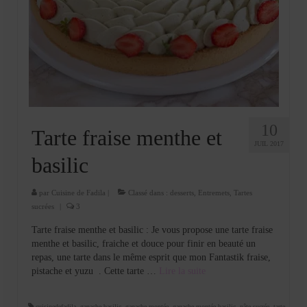
10
Tarte fraise menthe et
JUIL 2017
basilic
par
Cuisine de Fadila
|
Classé dans :
desserts
,
Entremets
,
Tartes
sucrées
|
3
Tarte fraise menthe et basilic : Je vous propose une tarte fraise
menthe et basilic, fraiche et douce pour finir en beauté un
repas, une tarte dans le même esprit que mon Fantastik fraise,
pistache et yuzu . Cette tarte …
Lire la suite­­
cuisinedefadila
,
ganache basilic
,
ganache montée
,
ganache montée basilic
,
pâte sucrée
,
tarte
,