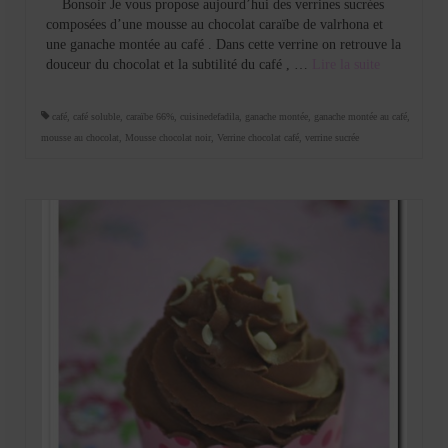
Bonsoir Je vous propose aujourd’hui des verrines sucrées
composées d’une mousse au chocolat caraïbe de valrhona et
une ganache montée au café . Dans cette verrine on retrouve la
douceur du chocolat et la subtilité du café , …
Lire la suite­­
café
,
café soluble
,
caraïbe 66%
,
cuisinedefadila
,
ganache montée
,
ganache montée au café
,
mousse au chocolat
,
Mousse chocolat noir
,
Verrine chocolat café
,
verrine sucrée