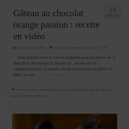
14
Gâteau au chocolat
MAR 2015
orange passion : recette
en vidéo
par
Cuisine de Fadila
|
Classé dans :
desserts
,
Gâteaux
|
29
Vous pouvez voter si vous le souhaitez pour ma photo sur le
blog de la chocolaterie Castelain ici , en laissant un
commentaire avec le numéro de ma participation la photo 12 .
Merci à vous …
Lire la suite­­
biscuit au chocolat
,
cuisine en vidéo
,
ganache
,
ganache montée
,
high sky cake
,
insert
passion
,
layer cake
,
pâtisserie