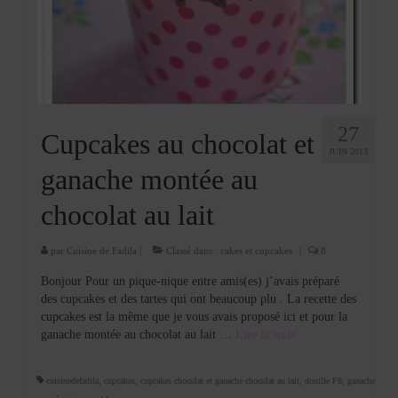
27
Cupcakes au chocolat et
JUIN 2013
ganache montée au
chocolat au lait
par
Cuisine de Fadila
|
Classé dans :
cakes et cupcakes
|
8
Bonjour Pour un pique-nique entre amis(es) j’avais préparé
des cupcakes et des tartes qui ont beaucoup plu . La recette des
cupcakes est la même que je vous avais proposé ici et pour la
ganache montée au chocolat au lait …
Lire la suite­­
cuisinedefadila
,
cupcakes
,
cupcakes chocolat et ganache chocolat au lait
,
douille F8
,
ganache