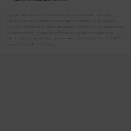
copyright "cuisine de fadila" 2017 cuisinedefadila.com Toute reproduction, représentation,
modification, publication, adaptation de tout ou partie des éléments du site, quel que soit le
moyen ou le procédé utilisé, est interdite, sauf autorisation écrite préalable. Toute exploitation non
autorisée du site ou de l’un quelconque des éléments qu’il contient sera considérée comme
constitutive d’une contrefaçon et poursuivie conformément aux dispositions des articles L.335-2 et
suivants du Code de Propriété Intellectuelle.