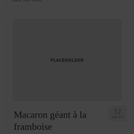
montée
,
jivara
,
valrhona
12
Macaron géant à la
AVR 2012
framboise