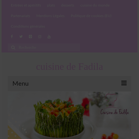
Entrées et apéritifs
plats
desserts
cuisine du monde
Partenariats
Mentions Légales
Politique de cookies (EU)
Conditions générales
Rechercher
:
cuisine de Fadila
Menu
Entrées et apéritifs
Boissons chaudes et froides
salades