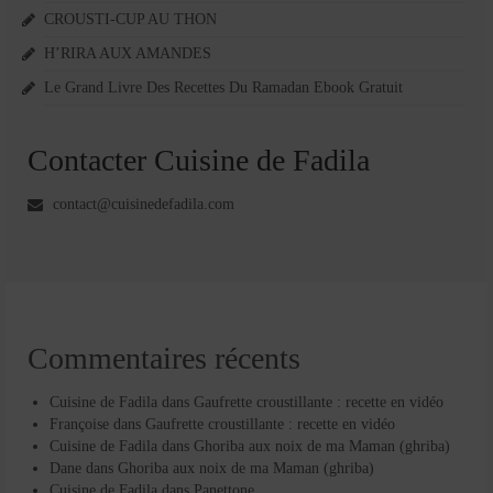
CROUSTI-CUP AU THON
H’RIRA AUX AMANDES
Le Grand Livre Des Recettes Du Ramadan Ebook Gratuit
Contacter Cuisine de Fadila
contact@cuisinedefadila.com
Commentaires récents
Cuisine de Fadila
dans
Gaufrette croustillante : recette en vidéo
Françoise
dans
Gaufrette croustillante : recette en vidéo
Cuisine de Fadila
dans
Ghoriba aux noix de ma Maman (ghriba)
Dane
dans
Ghoriba aux noix de ma Maman (ghriba)
Cuisine de Fadila
dans
Panettone