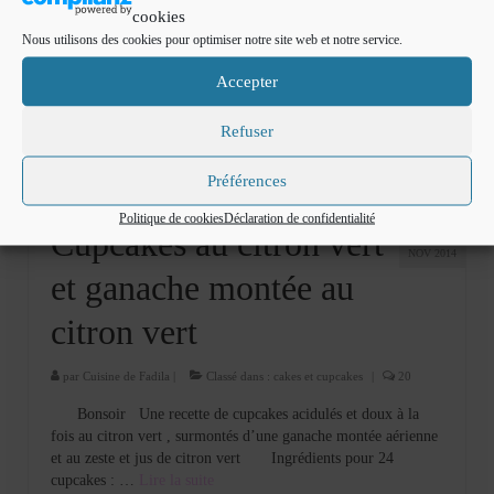
cookies
Nous utilisons des cookies pour optimiser notre site web et notre service.
Accepter
Refuser
Préférences
Politique de cookies
Déclaration de confidentialité
26
Cupcakes au citron vert
NOV 2014
et ganache montée au
citron vert
par
Cuisine de Fadila
|
Classé dans :
cakes et cupcakes
|
20
Bonsoir Une recette de cupcakes acidulés et doux à la
fois au citron vert , surmontés d’une ganache montée aérienne
et au zeste et jus de citron vert Ingrédients pour 24
cupcakes : …
Lire la suite­­