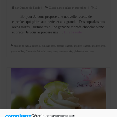
par
Cuisine de Fadila
|
Classé dans :
cakes et cupcakes
|
10
Bonjour Je vous propose une nouvelle recette de
cupcakes qui plaira aux petits et aux grands . Des cupcakes aux
oreos mixés , surmontés d’une ganache montée chocolat blanc
et oreos. Je vous ai préparé une …
Lire la suite­­
cuisine de fadila
,
cupcake
,
cupcake oreo
,
dessert
,
ganache montée
,
ganache montée oreo
,
gourmandise
,
l'heure du thé
,
mini oreo
,
oreo
,
oreo cupcake
,
pâtisserie
,
tea time
Gérer le consentement aux