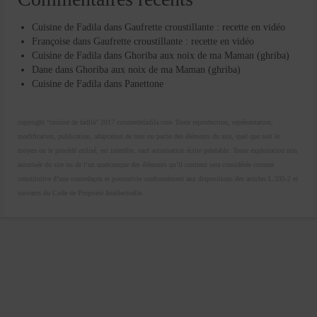
Cuisine de Fadila
dans
Gaufrette croustillante : recette en vidéo
Françoise
dans
Gaufrette croustillante : recette en vidéo
Cuisine de Fadila
dans
Ghoriba aux noix de ma Maman (ghriba)
Dane
dans
Ghoriba aux noix de ma Maman (ghriba)
Cuisine de Fadila
dans
Panettone
copyright "cuisine de fadila" 2017 cuisinedefadila.com Toute reproduction, représentation,
modification, publication, adaptation de tout ou partie des éléments du site, quel que soit le
moyen ou le procédé utilisé, est interdite, sauf autorisation écrite préalable. Toute exploitation non
autorisée du site ou de l’un quelconque des éléments qu’il contient sera considérée comme
constitutive d’une contrefaçon et poursuivie conformément aux dispositions des articles L.335-2 et
suivants du Code de Propriété Intellectuelle.