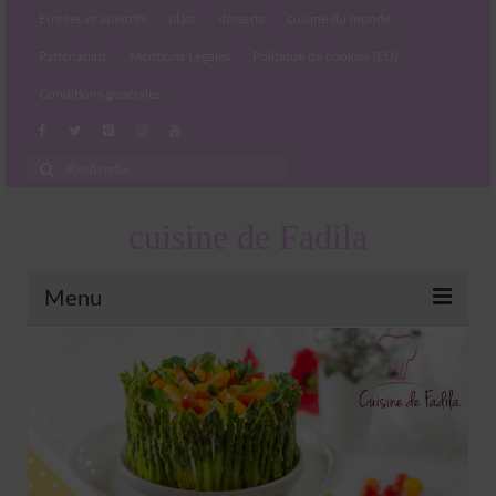
Entrées et apéritifs
plats
desserts
cuisine du monde
Partenariats
Mentions Légales
Politique de cookies (EU)
Conditions générales
Rechercher
:
cuisine de Fadila
Menu
Entrées et apéritifs
Boissons chaudes et froides
salades