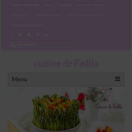
Entrées et apéritifs
plats
desserts
cuisine du monde
Partenariats
Mentions Légales
Politique de cookies (EU)
Conditions générales
Rechercher
:
cuisine de Fadila
Menu
Entrées et apéritifs
Boissons chaudes et froides
salades