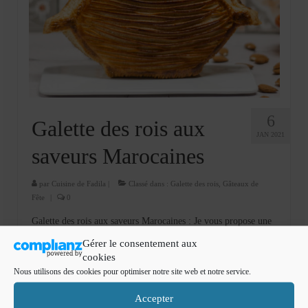
Cookies, biscuits
crème et confiture
dessert à l’assiette
Gâteaux
Gâteaux coquins en pâte à sucre
6
Galette des rois aux
JAN 2021
Gâteaux de Fête
saveurs Marocaines
Gâteaux d’anniversaire
par
Cuisine de Fadila
|
Classé dans :
Galette des rois
,
Gâteaux de
Fête
|
0
Gâteaux pâte à sucre
Galette des rois aux saveurs Marocaines : Je vous propose une
petits gâteaux
recette de galette des rois aux saveurs Marocaine, d’une forme
Gérer le consentement aux
original, avec des saveurs d’oranger et D’amlou, la célèbre
Glaces et sorbets
cookies
pâte à tartiner composée d’amandes, d’huile d’argan et miel.
Nous utilisons des cookies pour optimiser notre site web et notre service.
Une …
Lire la suite­­
Macarons
Accepter