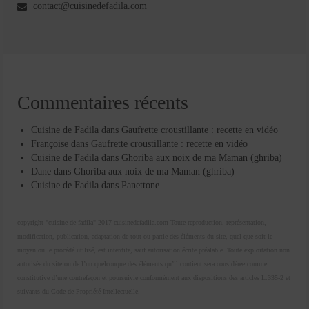
contact@cuisinedefadila.com
Commentaires récents
Cuisine de Fadila
dans
Gaufrette croustillante : recette en vidéo
Françoise
dans
Gaufrette croustillante : recette en vidéo
Cuisine de Fadila
dans
Ghoriba aux noix de ma Maman (ghriba)
Dane
dans
Ghoriba aux noix de ma Maman (ghriba)
Cuisine de Fadila
dans
Panettone
copyright "cuisine de fadila" 2017 cuisinedefadila.com Toute reproduction, représentation,
modification, publication, adaptation de tout ou partie des éléments du site, quel que soit le
moyen ou le procédé utilisé, est interdite, sauf autorisation écrite préalable. Toute exploitation non
autorisée du site ou de l’un quelconque des éléments qu’il contient sera considérée comme
constitutive d’une contrefaçon et poursuivie conformément aux dispositions des articles L.335-2 et
suivants du Code de Propriété Intellectuelle.