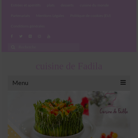
Entrées et apéritifs
plats
desserts
cuisine du monde
Partenariats
Mentions Légales
Politique de cookies (EU)
Conditions générales
Rechercher
:
cuisine de Fadila
Menu
Entrées et apéritifs
Boissons chaudes et froides
salades