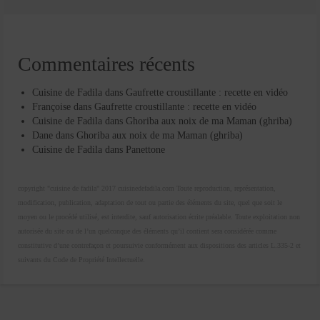
Commentaires récents
Cuisine de Fadila
dans
Gaufrette croustillante : recette en vidéo
Françoise
dans
Gaufrette croustillante : recette en vidéo
Cuisine de Fadila
dans
Ghoriba aux noix de ma Maman (ghriba)
Dane
dans
Ghoriba aux noix de ma Maman (ghriba)
Cuisine de Fadila
dans
Panettone
copyright "cuisine de fadila" 2017 cuisinedefadila.com Toute reproduction, représentation,
modification, publication, adaptation de tout ou partie des éléments du site, quel que soit le
moyen ou le procédé utilisé, est interdite, sauf autorisation écrite préalable. Toute exploitation non
autorisée du site ou de l’un quelconque des éléments qu’il contient sera considérée comme
constitutive d’une contrefaçon et poursuivie conformément aux dispositions des articles L.335-2 et
suivants du Code de Propriété Intellectuelle.