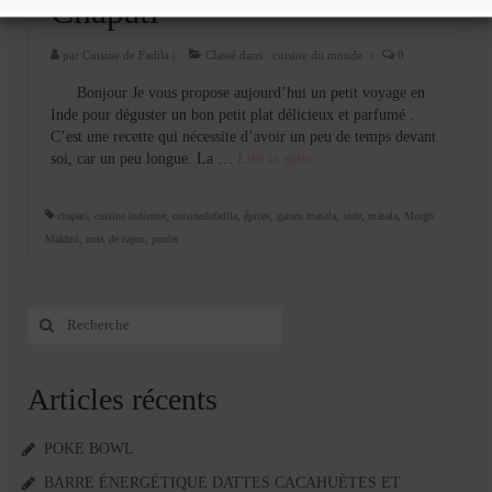
Chapati
par
Cuisine de Fadila
|
Classé dans :
cuisine du monde
|
0
Bonjour Je vous propose aujourd’hui un petit voyage en
Inde pour déguster un bon petit plat délicieux et parfumé .
C’est une recette qui nécessite d’avoir un peu de temps devant
soi, car un peu longue. La …
Lire la suite­­
chapati
,
cuisine indienne
,
cuisinedefadila
,
épices
,
garam masala
,
inde
,
masala
,
Murgh
Makhni
,
noix de cajou
,
poulet
Rechercher
:
Articles récents
POKE BOWL
BARRE ÉNERGÉTIQUE DATTES CACAHUÈTES ET