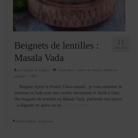
Cookies, biscuits
crème et confiture
dessert à l’assiette
Gâteaux
11
Beignets de lentilles :
NOV 2015
Gâteaux coquins en pâte à sucre
Masala Vada
Gâteaux de Fête
par
Cuisine de Fadila
|
Classé dans :
cuisine du monde
,
Entrées et
apéritifs
|
3
Gâteaux d’anniversaire
Bonjour Après le Poulet Tikka masala , je vous emmène de
Gâteaux pâte à sucre
nouveau en Inde avec une recette savoureuse et facile à faire.
Des beignets de lentilles ou Masala Vada, parfumés aux épices
petits gâteaux
, à déguster en apéro ou en …
Lire la suite­­
Glaces et sorbets
cuisine indienne
,
masala vada
Macarons