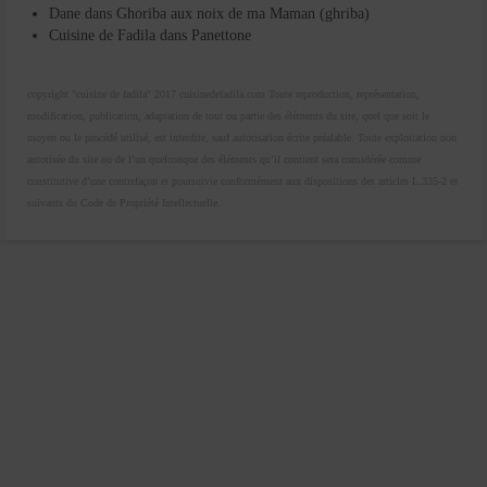
Dane
dans
Ghoriba aux noix de ma Maman (ghriba)
Cuisine de Fadila
dans
Panettone
copyright "cuisine de fadila" 2017 cuisinedefadila.com Toute reproduction, représentation,
modification, publication, adaptation de tout ou partie des éléments du site, quel que soit le
moyen ou le procédé utilisé, est interdite, sauf autorisation écrite préalable. Toute exploitation non
autorisée du site ou de l’un quelconque des éléments qu’il contient sera considérée comme
constitutive d’une contrefaçon et poursuivie conformément aux dispositions des articles L.335-2 et
suivants du Code de Propriété Intellectuelle.