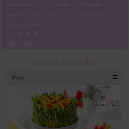
Entrées et apéritifs
plats
desserts
cuisine du monde
Partenariats
Mentions Légales
Politique de cookies (EU)
Conditions générales
Rechercher
:
cuisine de Fadila
Menu
Entrées et apéritifs
Boissons chaudes et froides
salades