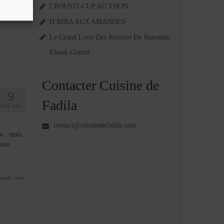
CROUSTI-CUP AU THON
H’RIRA AUX AMANDES
Le Grand Livre Des Recettes Du Ramadan
Ebook Gratuit
Contacter Cuisine de
9
Fadila
NOV 2011
contact@cuisinedefadila.com
n , mais
sson
amande
,
sucre