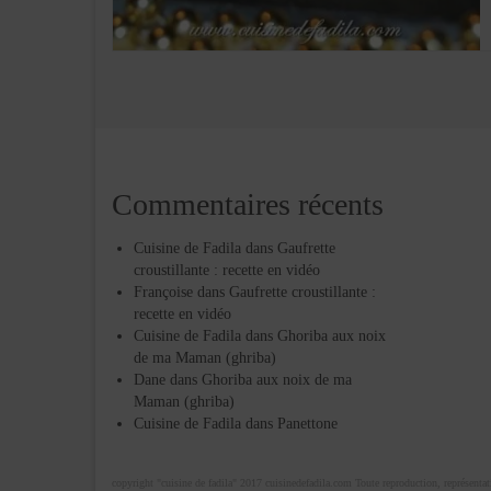
Commentaires récents
Cuisine de Fadila
dans
Gaufrette
croustillante : recette en vidéo
Françoise
dans
Gaufrette croustillante :
recette en vidéo
Cuisine de Fadila
dans
Ghoriba aux noix
de ma Maman (ghriba)
Dane
dans
Ghoriba aux noix de ma
Maman (ghriba)
Cuisine de Fadila
dans
Panettone
copyright "cuisine de fadila" 2017 cuisinedefadila.com Toute reproduction, représentatio