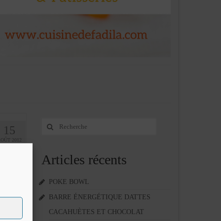
Rechercher
15
:
AOÛT 2012
Articles récents
s sur
nnée
POKE BOWL
BARRE ÉNERGÉTIQUE DATTES
pt
,
poudre
CACAHUÈTES ET CHOCOLAT