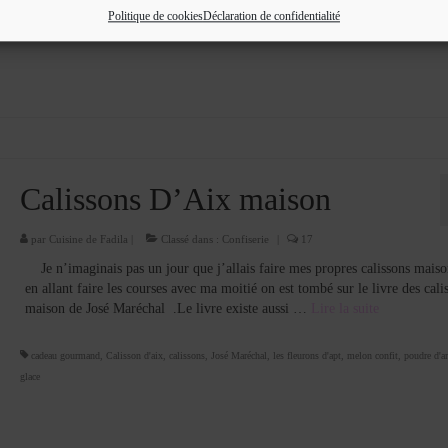
Politique de cookies
Déclaration de confidentialité
Calissons D’Aix maison
par
Cuisine de Fadila
|
Classé dans :
Confiserie
|
17
Je n’imaginais pas un jour que j’allais faire mes propres calissons maiso
en allant faire les courses avec ma moitié on est tombé sur le livre des cali
maison de José Maréchal .Le livre existe aussi …
Lire la suite­­
cadeau gourmand
,
Calisson d'aix
,
calissons
,
José Maréchal
,
les fleurons d'apt
,
melon confit
,
poudre d'
glace