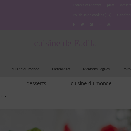
Entrées et apéritifs
plats
dessert
Politique de cookies (EU)
Conditio
cuisine de Fadila
cuisine du monde
Partenariats
Mentions Légales
Polit
desserts
cuisine du monde
les