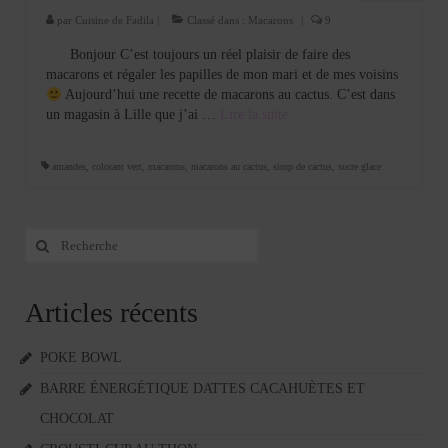
par
Cuisine de Fadila
|
Classé dans :
Macarons
|
9
Bonjour C’est toujours un réel plaisir de faire des
macarons et régaler les papilles de mon mari et de mes voisins
Aujourd’hui une recette de macarons au cactus. C’est dans
un magasin à Lille que j’ai …
Lire la suite­­
amandes
,
colorant vert
,
macarons
,
macarons au cactus
,
sirop de cactus
,
sucre glace
Rechercher
:
Articles récents
POKE BOWL
BARRE ÉNERGÉTIQUE DATTES CACAHUÈTES ET
CHOCOLAT