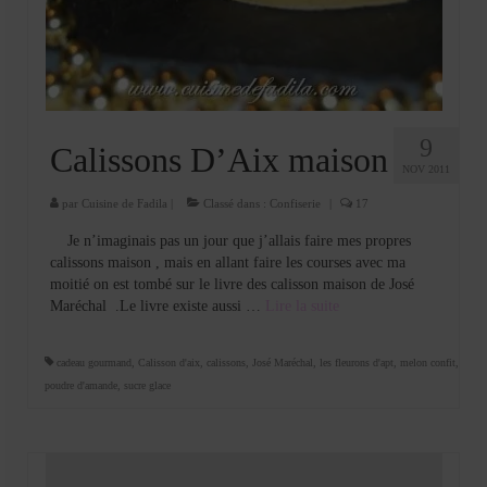
Cookies, biscuits
crème et confiture
dessert à l’assiette
Gâteaux
9
Calissons D’Aix maison
NOV 2011
Gâteaux coquins en pâte à sucre
par
Cuisine de Fadila
|
Classé dans :
Confiserie
|
17
Gâteaux de Fête
Je n’imaginais pas un jour que j’allais faire mes propres
calissons maison , mais en allant faire les courses avec ma
Gâteaux d’anniversaire
moitié on est tombé sur le livre des calisson maison de José
Maréchal .Le livre existe aussi …
Lire la suite­­
Gâteaux pâte à sucre
petits gâteaux
cadeau gourmand
,
Calisson d'aix
,
calissons
,
José Maréchal
,
les fleurons d'apt
,
melon confit
,
poudre d'amande
,
sucre glace
Glaces et sorbets
Macarons