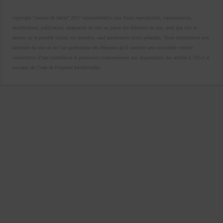
copyright "cuisine de fadila" 2017 cuisinedefadila.com Toute reproduction, représentation,
modification, publication, adaptation de tout ou partie des éléments du site, quel que soit le
moyen ou le procédé utilisé, est interdite, sauf autorisation écrite préalable. Toute exploitation non
autorisée du site ou de l’un quelconque des éléments qu’il contient sera considérée comme
constitutive d’une contrefaçon et poursuivie conformément aux dispositions des articles L.335-2 et
suivants du Code de Propriété Intellectuelle.