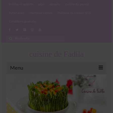
Entrées et apéritifs
plats
desserts
cuisine du monde
Partenariats
Mentions Légales
Politique de cookies (EU)
Conditions générales
Rechercher
:
cuisine de Fadila
Menu
Entrées et apéritifs
Boissons chaudes et froides
salades