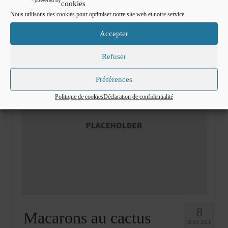
cookies
Nous utilisons des cookies pour optimiser notre site web et notre service.
amande en poudre
,
colorant violet
,
fleur de lavande
,
ganache
,
ganache à la lavande
,
macaron
,
macarons à la lavande
,
sucre glace
Accepter
Refuser
Préférences
Politique de cookies
Déclaration de confidentialité
8
Macarons au cactus
JUIN 2011