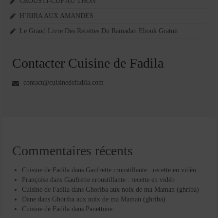
CROUSTI-CUP AU THON
H’RIRA AUX AMANDES
Le Grand Livre Des Recettes Du Ramadan Ebook Gratuit
Contacter Cuisine de Fadila
contact@cuisinedefadila.com
Commentaires récents
Cuisine de Fadila
dans
Gaufrette croustillante : recette en vidéo
Françoise
dans
Gaufrette croustillante : recette en vidéo
Cuisine de Fadila
dans
Ghoriba aux noix de ma Maman (ghriba)
Dane
dans
Ghoriba aux noix de ma Maman (ghriba)
Cuisine de Fadila
dans
Panettone