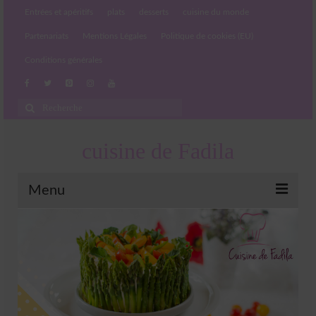
Entrées et apéritifs
plats
desserts
cuisine du monde
Partenariats
Mentions Légales
Politique de cookies (EU)
Conditions générales
Rechercher
:
cuisine de Fadila
Menu
Entrées et apéritifs
Boissons chaudes et froides
salades