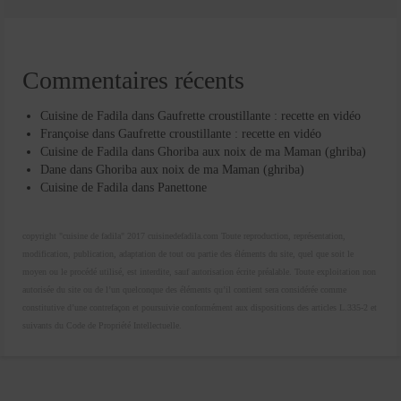
Commentaires récents
Cuisine de Fadila
dans
Gaufrette croustillante : recette en vidéo
Françoise
dans
Gaufrette croustillante : recette en vidéo
Cuisine de Fadila
dans
Ghoriba aux noix de ma Maman (ghriba)
Dane
dans
Ghoriba aux noix de ma Maman (ghriba)
Cuisine de Fadila
dans
Panettone
copyright "cuisine de fadila" 2017 cuisinedefadila.com Toute reproduction, représentation,
modification, publication, adaptation de tout ou partie des éléments du site, quel que soit le
moyen ou le procédé utilisé, est interdite, sauf autorisation écrite préalable. Toute exploitation non
autorisée du site ou de l’un quelconque des éléments qu’il contient sera considérée comme
constitutive d’une contrefaçon et poursuivie conformément aux dispositions des articles L.335-2 et
suivants du Code de Propriété Intellectuelle.