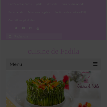
Entrées et apéritifs
plats
desserts
cuisine du monde
Partenariats
Mentions Légales
Politique de cookies (EU)
Conditions générales
Rechercher
:
cuisine de Fadila
Menu
Entrées et apéritifs
Boissons chaudes et froides
salades