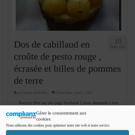
Cookies, biscuits
crème et confiture
dessert à l’assiette
Gâteaux
10
Dos de cabillaud en
MAR 2014
Gâteaux coquins en pâte à sucre
croûte de pesto rouge ,
Gâteaux de Fête
écrasée et billes de pommes
Gâteaux d’anniversaire
de terre
Gâteaux pâte à sucre
par
Cuisine de Fadila
|
Classé dans :
plats
|
3
petits gâteaux
Bonsoir Hier sur ma page facebook j’avais demandé à mes
fans de choisir quelle recette voulaient voir aujourd’hui sur le
Glaces et sorbets
Gérer le consentement aux
blog entre le dos de cabillaud et un sorbet fraise basilic, le
cookies
choix s’est porté sur le dos …
Lire la suite­­
Macarons
Nous utilisons des cookies pour optimiser notre site web et notre service.