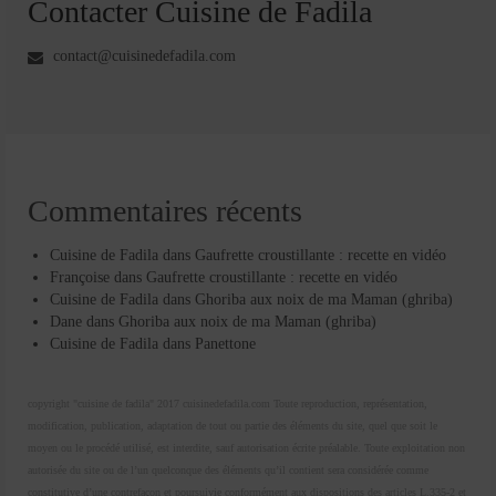
Contacter Cuisine de Fadila
contact@cuisinedefadila.com
Commentaires récents
Cuisine de Fadila
dans
Gaufrette croustillante : recette en vidéo
Françoise
dans
Gaufrette croustillante : recette en vidéo
Cuisine de Fadila
dans
Ghoriba aux noix de ma Maman (ghriba)
Dane
dans
Ghoriba aux noix de ma Maman (ghriba)
Cuisine de Fadila
dans
Panettone
copyright "cuisine de fadila" 2017 cuisinedefadila.com Toute reproduction, représentation,
modification, publication, adaptation de tout ou partie des éléments du site, quel que soit le
moyen ou le procédé utilisé, est interdite, sauf autorisation écrite préalable. Toute exploitation non
autorisée du site ou de l’un quelconque des éléments qu’il contient sera considérée comme
constitutive d’une contrefaçon et poursuivie conformément aux dispositions des articles L.335-2 et