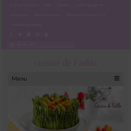
Entrées et apéritifs
plats
desserts
cuisine du monde
Partenariats
Mentions Légales
Politique de cookies (EU)
Conditions générales
Rechercher
:
cuisine de Fadila
Menu
Entrées et apéritifs
Boissons chaudes et froides
salades