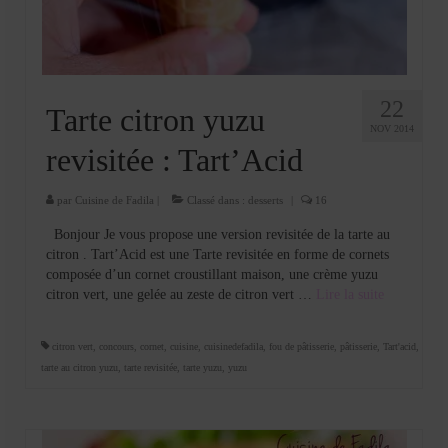
22
Tarte citron yuzu
NOV 2014
revisitée : Tart’Acid
par
Cuisine de Fadila
|
Classé dans :
desserts
|
16
Bonjour Je vous propose une version revisitée de la tarte au
citron . Tart’Acid est une Tarte revisitée en forme de cornets
composée d’un cornet croustillant maison, une crème yuzu
citron vert, une gelée au zeste de citron vert …
Lire la suite­­
citron vert
,
concours
,
cornet
,
cuisine
,
cuisinedefadila
,
fou de pâtisserie
,
pâtisserie
,
Tart'acid
,
tarte au citron yuzu
,
tarte revisitée
,
tarte yuzu
,
yuzu