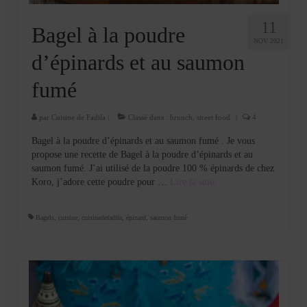
11
Bagel à la poudre
NOV 2021
d’épinards et au saumon
fumé
par
Cuisine de Fadila
|
Classé dans :
brunch
,
street food
|
4
Bagel à la poudre d’épinards et au saumon fumé . Je vous
propose une recette de Bagel à la poudre d’épinards et au
saumon fumé. J’ai utilisé de la poudre 100 % épinards de chez
Koro, j’adore cette poudre pour …
Lire la suite­­
Bagels
,
cuisine
,
cuisinedefadila
,
épinard
,
saumon fumé