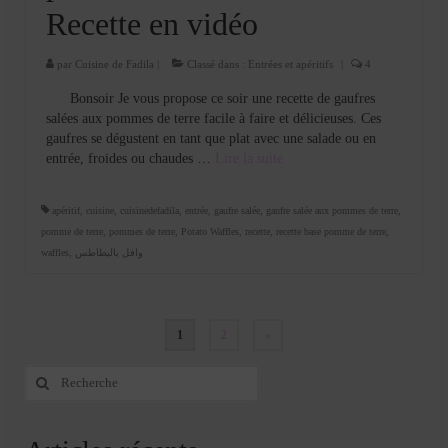
Recette en vidéo
par
Cuisine de Fadila
|
Classé dans :
Entrées et apéritifs
|
4
Bonsoir Je vous propose ce soir une recette de gaufres
salées aux pommes de terre facile à faire et délicieuses. Ces
gaufres se dégustent en tant que plat avec une salade ou en
entrée, froides ou chaudes …
Lire la suite­­
apéritif
,
cuisine
,
cuisinedefadila
,
entrée
,
gaufre salée
,
gaufre salée aux pommes de terre
,
pomme de terre
,
pommes de terre
,
Potato Waffles
,
recette
,
recette base pomme de terre
,
waffles
,
وافل بالبطاطس
Pagination
1
2
»
des
Rechercher
:
publications