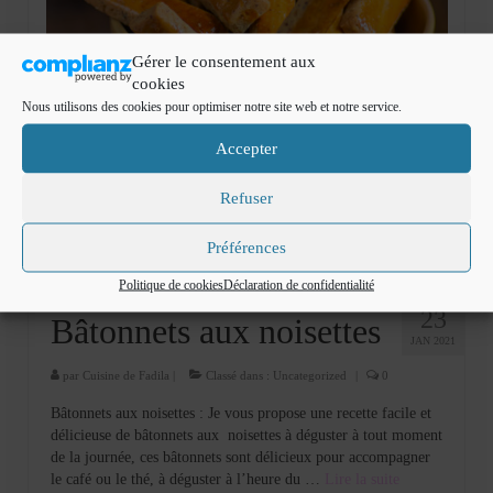
Gérer le consentement aux
cookies
Nous utilisons des cookies pour optimiser notre site web et notre service.
Accepter
Refuser
Préférences
Politique de cookies
Déclaration de confidentialité
23
Bâtonnets aux noisettes
JAN 2021
par
Cuisine de Fadila
|
Classé dans :
Uncategorized
|
0
Bâtonnets aux noisettes : Je vous propose une recette facile et
délicieuse de bâtonnets aux noisettes à déguster à tout moment
de la journée, ces bâtonnets sont délicieux pour accompagner
le café ou le thé, à déguster à l’heure du …
Lire la suite­­