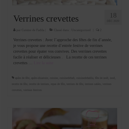
18
Verrines crevettes
DÉC 2020
par
Cuisine de Fadila
|
Classé dans :
Uncategorized
|
2
Verrines crevettes : Avec l’approche des fêtes de fin d’année,
je vous propose une recette d’entrée festive de verrines
crevettes pour épater vos convives. Des verrines crevettes
facile à réaliser et délicieuses . La recette de ces terrines
crevettes …
Lire la suite­­
apéro de fête
,
apéro-dinatoire
,
cuisine
,
cuisinedefadi
,
cuisinedefadila
,
fête de noël
,
noel
,
recette de fête
,
recette de terrines
,
repas de fête
,
terrines de fête
,
terrines salées
,
verrines
crevettes
,
verrines festives