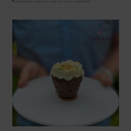
apéro-dinatoire
,
cheesecakes
,
citron vert
,
cuisine
,
cuisinedefadila