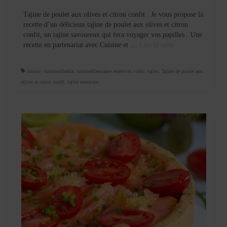
Tajine de poulet aux olives et citron confit : Je vous propose la
recette d’un délicieux tajine de poulet aux olives et citron
confit, un tajine savoureux qui fera voyager vos papilles . Une
recette en partenariat avec Cuisine et …
Lire la suite­­
cuisine
,
cuisinedefadila
,
cuisineMarocaine recette en vidéo
,
tajine
,
Tajine de poulet aux
olives et citron confit
,
tajine marocain