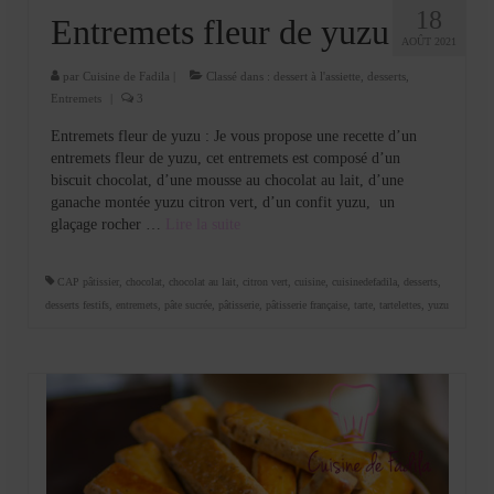
18
Entremets fleur de yuzu
AOÛT 2021
par
Cuisine de Fadila
|
Classé dans :
dessert à l'assiette
,
desserts
,
Entremets
|
3
Entremets fleur de yuzu : Je vous propose une recette d’un
entremets fleur de yuzu, cet entremets est composé d’un
biscuit chocolat, d’une mousse au chocolat au lait, d’une
ganache montée yuzu citron vert, d’un confit yuzu, un
glaçage rocher …
Lire la suite­­
CAP pâtissier
,
chocolat
,
chocolat au lait
,
citron vert
,
cuisine
,
cuisinedefadila
,
desserts
,
desserts festifs
,
entremets
,
pâte sucrée
,
pâtisserie
,
pâtisserie française
,
tarte
,
tartelettes
,
yuzu