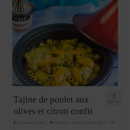
8
Tajine de poulet aux
SEP 2021
olives et citron confit
par
Cuisine de Fadila
|
Classé dans :
cuisine du monde
,
tajines
|
0