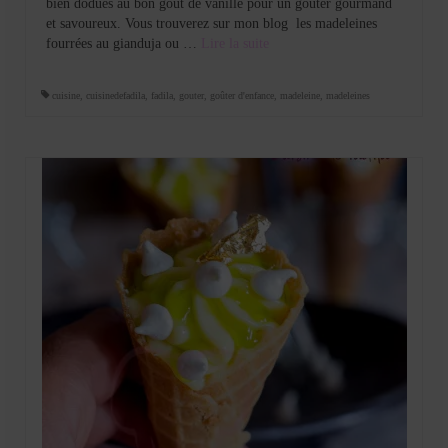
bien dodues au bon goût de vanille pour un gouter gourmand
et savoureux. Vous trouverez sur mon blog les madeleines
fourrées au gianduja ou …
Lire la suite­­
cuisine
,
cuisinedefadila
,
fadila
,
gouter
,
goûter d'enfance
,
madeleine
,
madeleines