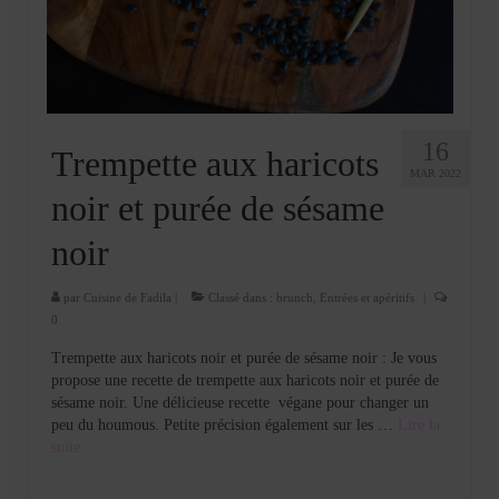
Cookies, biscuits
crème et confiture
dessert à l’assiette
Gâteaux
16
Trempette aux haricots
MAR 2022
Gâteaux coquins en pâte à sucre
noir et purée de sésame
Gâteaux de Fête
noir
Gâteaux d’anniversaire
par
Cuisine de Fadila
|
Classé dans :
brunch
,
Entrées et apéritifs
|
0
Gâteaux pâte à sucre
Trempette aux haricots noir et purée de sésame noir : Je vous
petits gâteaux
propose une recette de trempette aux haricots noir et purée de
sésame noir. Une délicieuse recette végane pour changer un
Glaces et sorbets
peu du houmous. Petite précision également sur les …
Lire la
suite­­
Macarons