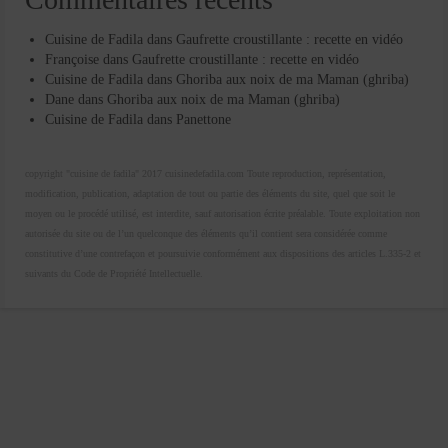
Cuisine de Fadila
dans
Gaufrette croustillante : recette en vidéo
Françoise
dans
Gaufrette croustillante : recette en vidéo
Cuisine de Fadila
dans
Ghoriba aux noix de ma Maman (ghriba)
Dane
dans
Ghoriba aux noix de ma Maman (ghriba)
Cuisine de Fadila
dans
Panettone
copyright "cuisine de fadila" 2017 cuisinedefadila.com Toute reproduction, représentation,
modification, publication, adaptation de tout ou partie des éléments du site, quel que soit le
moyen ou le procédé utilisé, est interdite, sauf autorisation écrite préalable. Toute exploitation non
autorisée du site ou de l’un quelconque des éléments qu’il contient sera considérée comme
constitutive d’une contrefaçon et poursuivie conformément aux dispositions des articles L.335-2 et
suivants du Code de Propriété Intellectuelle.