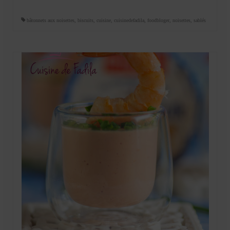
bâtonnets aux noisettes
,
biscuits
,
cuisine
,
cuisinedefadila
,
foodbloger
,
noisettes
,
sablés