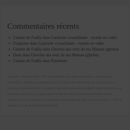
Commentaires récents
Cuisine de Fadila
dans
Gaufrette croustillante : recette en vidéo
Françoise
dans
Gaufrette croustillante : recette en vidéo
Cuisine de Fadila
dans
Ghoriba aux noix de ma Maman (ghriba)
Dane
dans
Ghoriba aux noix de ma Maman (ghriba)
Cuisine de Fadila
dans
Panettone
copyright "cuisine de fadila" 2017 cuisinedefadila.com Toute reproduction, représentation,
modification, publication, adaptation de tout ou partie des éléments du site, quel que soit le
moyen ou le procédé utilisé, est interdite, sauf autorisation écrite préalable. Toute exploitation non
autorisée du site ou de l’un quelconque des éléments qu’il contient sera considérée comme
constitutive d’une contrefaçon et poursuivie conformément aux dispositions des articles L.335-2 et
suivants du Code de Propriété Intellectuelle.