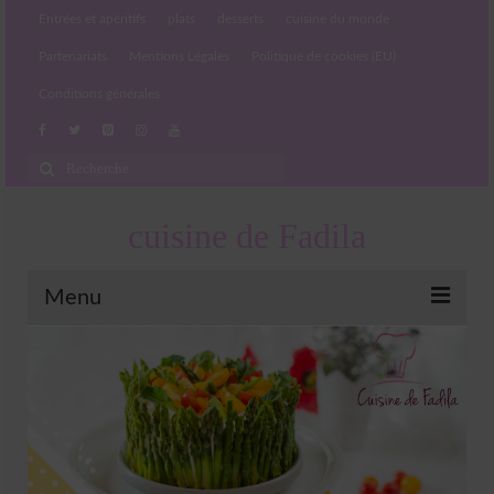
Entrées et apéritifs
plats
desserts
cuisine du monde
Partenariats
Mentions Légales
Politique de cookies (EU)
Conditions générales
Rechercher
:
cuisine de Fadila
Menu
Entrées et apéritifs
Boissons chaudes et froides
salades