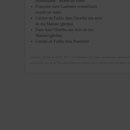
croustillante : recette en vidéo
Françoise
dans
Gaufrette croustillante :
recette en vidéo
Cuisine de Fadila
dans
Ghoriba aux noix
de ma Maman (ghriba)
Dane
dans
Ghoriba aux noix de ma
Maman (ghriba)
Cuisine de Fadila
dans
Panettone
copyright "cuisine de fadila" 2017 cuisinedefadila.com Toute reproduction, représentatio
autorisée du site ou de l’un quelconque des éléments qu’il contient sera considérée c