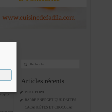
Rechercher
20
:
NOV 2015
Articles récents
me
POKE BOWL
micelle
BARRE ÉNERGÉTIQUE DATTES
CACAHUÈTES ET CHOCOLAT
,
dessert mont