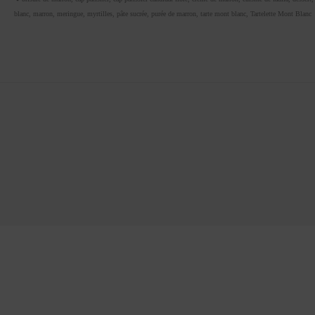
blanc
,
marron
,
meringue
,
myrtilles
,
pâte sucrée
,
purée de marron
,
tarte mont blanc
,
Tartelette Mont Blanc