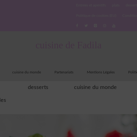
Entrées et apéritifs
plats
dessert
Politique de cookies (EU)
Conditio
cuisine de Fadila
cuisine du monde
Partenariats
Mentions Légales
Polit
desserts
cuisine du monde
les