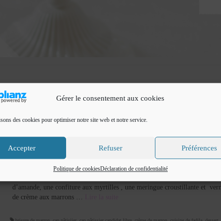
Gérer le consentement aux cookies
isons des cookies pour optimiser notre site web et notre service.
Tartelette Mont Blanc
Accepter
Refuser
Préférences
par
Cuisine de Fadila
|
Classé dans :
desserts
,
Tartes sucrées
|
11
Bonjour Nous poussons la gourmandise encore une fois avec ces
Politique de cookies
Déclaration de confidentialité
délicieuses tartelettes mont blanc, composées d’une pâte sucrée , une crè
d’amande, une confiture aux myrtilles , une meringue croustillante et ver
de crème aux marrons …
Lire la suite­­
brisure de marron
,
cap pâtisiier
,
cap pâtissier candidat libre
,
crème de marron
,
cuisine de fadila
,
dessert