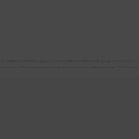
n, modification, publication, adaptation de tout ou partie des éléments du site, quel que soit le moyen ou le proc
omme constitutive d’une contrefaçon et poursuivie conformément aux dispositions des articles L.335-2 et suivants