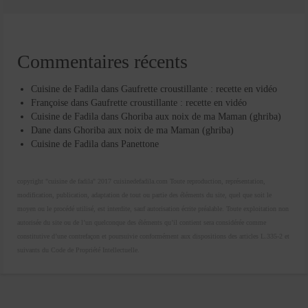
Commentaires récents
Cuisine de Fadila
dans
Gaufrette croustillante : recette en vidéo
Françoise
dans
Gaufrette croustillante : recette en vidéo
Cuisine de Fadila
dans
Ghoriba aux noix de ma Maman (ghriba)
Dane
dans
Ghoriba aux noix de ma Maman (ghriba)
Cuisine de Fadila
dans
Panettone
copyright "cuisine de fadila" 2017 cuisinedefadila.com Toute reproduction, représentation,
modification, publication, adaptation de tout ou partie des éléments du site, quel que soit le
moyen ou le procédé utilisé, est interdite, sauf autorisation écrite préalable. Toute exploitation non
autorisée du site ou de l’un quelconque des éléments qu’il contient sera considérée comme
constitutive d’une contrefaçon et poursuivie conformément aux dispositions des articles L.335-2 et
suivants du Code de Propriété Intellectuelle.