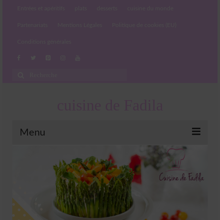
Entrées et apéritifs
plats
desserts
cuisine du monde
Partenariats
Mentions Légales
Politique de cookies (EU)
Conditions générales
Rechercher
:
cuisine de Fadila
Menu
Entrées et apéritifs
Boissons chaudes et froides
salades