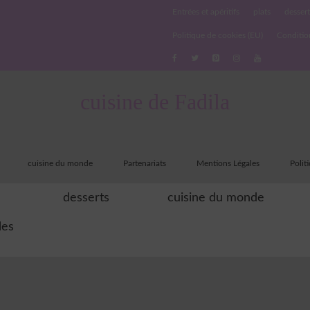
Entrées et apéritifs
plats
dessert
Politique de cookies (EU)
Conditio
cuisine de Fadila
cuisine du monde
Partenariats
Mentions Légales
Polit
desserts
cuisine du monde
les