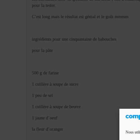
pour la tester.
C’est long mais le résultat est génial et le goût mmmm
ingrédients pour une cinquantaine de babouches
pour la pâte
500 g de farine
1 cuillère à soupe de sucre
1 peu de sel
1 cuillère à soupe de beurre
1 jaune d’oeuf
la fleur d’oranger
Nous util