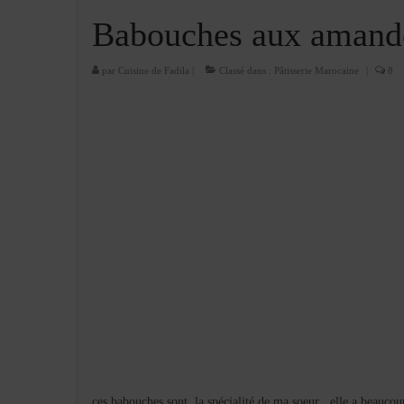
Babouches aux amande
par
Cuisine de Fadila
|
Classé dans :
Pâtisserie Marocaine
|
8
ces babouches sont la spécialité de ma soeur , elle a beaucoup 