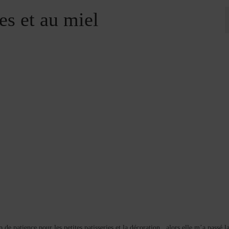
s et au miel
de patience pour les petites patisseries et la décoration , alors elle m’a passé la