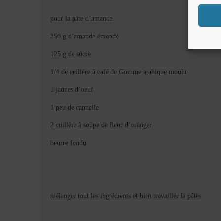
pour la pâte d’amande
250 g d’amande émondé
125 g de sucre
1/4 de cuillère à café de Gomme arabique moulu
1 jaunes d’oeuf
1 peu de cannelle
2 cuillère à soupe de fleur d’oranger
beurre fondu
mélanger tout les ingrédients et bien travailler la pâtes