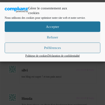
Gérer le consentement aux
cookies
yo
2011-03-01
|
Reply
Nous utilisons des cookies pour optimiser notre site web et notre service.
magnifique!!!!
Accepter
Refuser
fadila
2011-03-02
|
Reply
Préférences
Merci à vous bisous
Politique de cookies
Déclaration de confidentialité
silvi
2011-03-09
|
Reply
ton blog est super ! et ton pain aussi
Houda
2011-03-09
|
Reply
Très bien réussi, on dirait d’un boulanger bien expérimenté