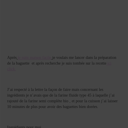
Mignardises
Tartes sucrées
Verrines sucrées
cuisine du monde
Pâtisserie Marocaine
Après
le pain maison facile
je voulais me lancer dans la préparation
aid
de la baguette et après recherche je suis tombée sur la recette
ici
click
Ramadan
Partenariats
J’ai respecté à la lettre la façon de faire mais concernant les
ingrédients je n’avais que de la farine fluide type 45 à laquelle j’ai
Mentions Légales
rajouté de la farine semi complète bio , et pour la cuisson j’ai laisser
10 minutes de plus pour avoir des baguettes bien dorées.
Politique de cookies (EU)
Conditions générales
Ingrédients pour moi