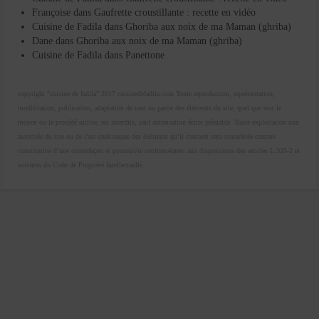
Françoise
dans
Gaufrette croustillante : recette en vidéo
Cuisine de Fadila
dans
Ghoriba aux noix de ma Maman (ghriba)
Dane
dans
Ghoriba aux noix de ma Maman (ghriba)
Cuisine de Fadila
dans
Panettone
copyright "cuisine de fadila" 2017 cuisinedefadila.com Toute reproduction, représentation,
modification, publication, adaptation de tout ou partie des éléments du site, quel que soit le
moyen ou le procédé utilisé, est interdite, sauf autorisation écrite préalable. Toute exploitation non
autorisée du site ou de l’un quelconque des éléments qu’il contient sera considérée comme
constitutive d’une contrefaçon et poursuivie conformément aux dispositions des articles L.335-2 et
suivants du Code de Propriété Intellectuelle.