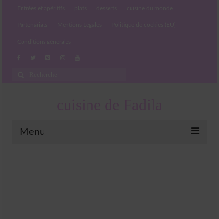
Entrées et apéritifs
plats
desserts
cuisine du monde
Partenariats
Mentions Légales
Politique de cookies (EU)
Conditions générales
Rechercher
:
cuisine de Fadila
Menu
Entrées et apéritifs
Boissons chaudes et froides
salades