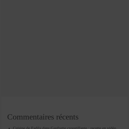
Commentaires récents
Cuisine de Fadila
dans
Gaufrette croustillante : recette en vidéo