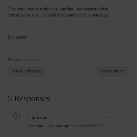
C’est long mais le résultat est bluffant , des baguettes bien
croustillantes avec une belle mie comme chez le boulanger .
Bon appétit
baguettes
,
farine
,
levure
Article précédent
Article suivant
5 Responses
Linaryan
2011-03-01
|
Reply
Wahouuuuuu elles sont super bien réussies BRAVO