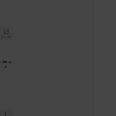
13
SEP 2011
pains au
rouvé
 …
Lire la
1