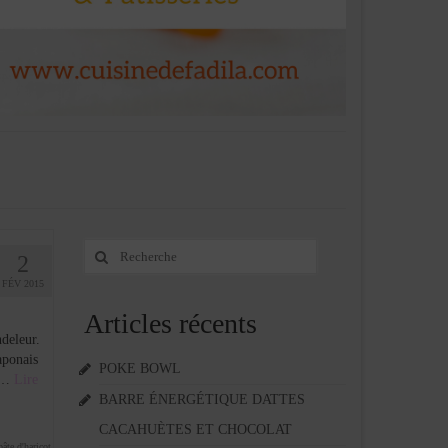
Rechercher
2
:
FÉV 2015
Articles récents
deleur.
aponais
POKE BOWL
s …
Lire
BARRE ÉNERGÉTIQUE DATTES
CACAHUÈTES ET CHOCOLAT
pâte d'haricot