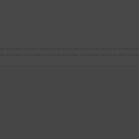
n, modification, publication, adaptation de tout ou partie des éléments du site, quel que soit le moyen ou le proc
omme constitutive d’une contrefaçon et poursuivie conformément aux dispositions des articles L.335-2 et suivants