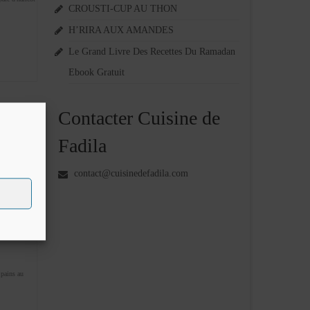
CROUSTI-CUP AU THON
H’RIRA AUX AMANDES
Le Grand Livre Des Recettes Du Ramadan
Ebook Gratuit
Contacter Cuisine de
27
Fadila
MAR 2014
contact@cuisinedefadila.com
uilletée
 la
,
pains au