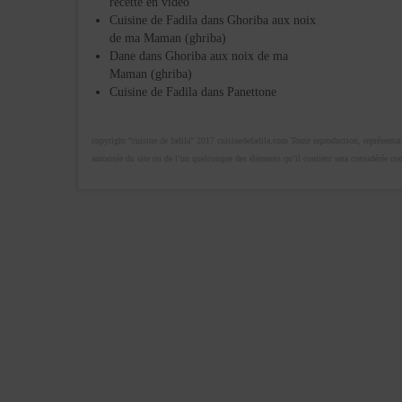
recette en vidéo
Cuisine de Fadila
dans
Ghoriba aux noix
de ma Maman (ghriba)
Dane
dans
Ghoriba aux noix de ma
Maman (ghriba)
Cuisine de Fadila
dans
Panettone
copyright "cuisine de fadila" 2017 cuisinedefadila.com Toute reproduction, représentatio
autorisée du site ou de l’un quelconque des éléments qu’il contient sera considérée c