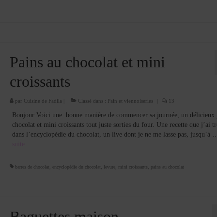
Pains au chocolat et mini
croissants
par
Cuisine de Fadila
|
Classé dans :
Pain et viennoiseries
|
13
Bonjour Voici une bonne manière de commencer sa journée, un délicieux 
chocolat et mini croissants tout juste sorties du four. Une recette que j’ai t
dans l’encyclopédie du chocolat, un live dont je ne me lasse pas, jusqu’à
suite­­
barres de chocolat
,
encyclopédie du chocolat
,
levure
,
mini croissants
,
pains au chocolat
Baguettes maison