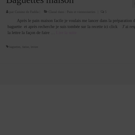
par
Cuisine de Fadila
|
Classé dans :
Pain et viennoiseries
|
5
Après le pain maison facile je voulais me lancer dans la préparation d
baguette et après recherche je suis tombée sur la recette ici click J’ai res
la lettre la façon de faire …
Lire la suite­­
baguettes
,
farine
,
levure