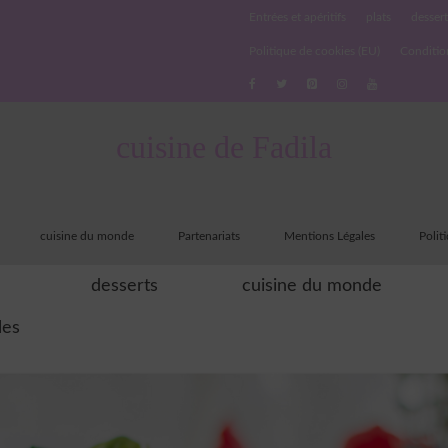
Entrées et apéritifs
plats
dessert
Politique de cookies (EU)
Conditio
cuisine de Fadila
cuisine du monde
Partenariats
Mentions Légales
Polit
desserts
cuisine du monde
les