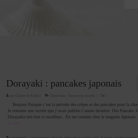
Dorayaki : pancakes japonais
par
Cuisine de Fadila
|
Classé dans :
Saveurs du monde
|
5
Bonjour Puisque c’est la période des crêpes et des pancakes pour la chan
Je remonte une recette que j’avais publiée l’année dernière. Des Pancake J
Dorayakis très bon et moelleux . En me rendant chez le magasin Japonai
la suite­­
cuisinedefadila
,
cuisinejaponaise
,
Dorayaki
,
farine
,
levure
,
nutella
,
oeufs
,
Pancakes
,
pancakes japonais
,