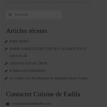
sur la façon dont les données de vos commentaires sont traitées
.
Rechercher
:
Articles récents
POKE BOWL
BARRE ÉNERGÉTIQUE DATTES CACAHUÈTES ET
CHOCOLAT
CROUSTI-CUP AU THON
H’RIRA AUX AMANDES
Le Grand Livre Des Recettes Du Ramadan Ebook Gratuit
Contacter Cuisine de Fadila
contact@cuisinedefadila.com