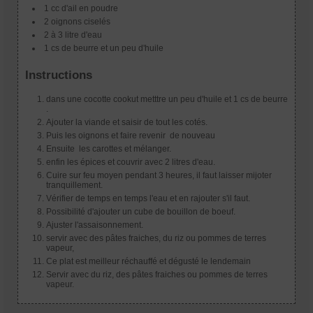
1 cc d'ail en poudre
2 oignons ciselés
2 à 3 litre d'eau
1 cs de beurre et un peu d'huile
Instructions
dans une cocotte cookut metttre un peu d'huile et 1 cs de beurre
.
Ajouter la viande et saisir de tout les cotés.
Puis les oignons et faire revenir de nouveau
Ensuite les carottes et mélanger.
enfin les épices et couvrir avec 2 litres d'eau.
Cuire sur feu moyen pendant 3 heures, il faut laisser mijoter
tranquillement.
Vérifier de temps en temps l'eau et en rajouter s'il faut.
Possibilité d'ajouter un cube de bouillon de boeuf.
Ajuster l'assaisonnement.
servir avec des pâtes fraiches, du riz ou pommes de terres
vapeur,
Ce plat est meilleur réchauffé et dégusté le lendemain
Servir avec du riz, des pâtes fraiches ou pommes de terres
vapeur.