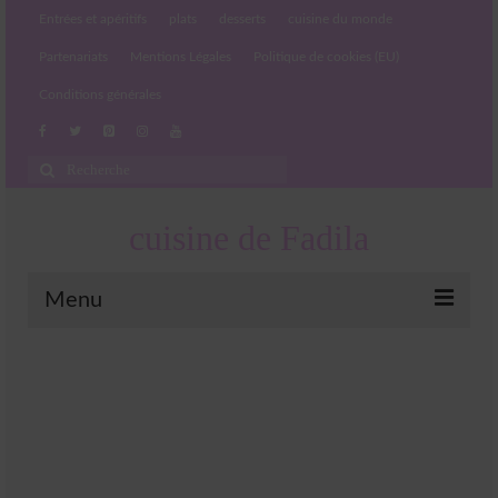
Entrées et apéritifs
plats
desserts
cuisine du monde
Partenariats
Mentions Légales
Politique de cookies (EU)
Conditions générales
Rechercher
:
cuisine de Fadila
Menu
Entrées et apéritifs
Boissons chaudes et froides
salades