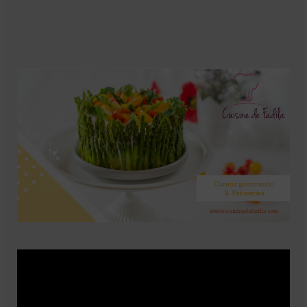
Soupes
Pizzas
cake salé
plats
Pâtes & Riz
Viandes
Grillades
desserts
cakes et cupcakes
Cheesecakes
Confiserie