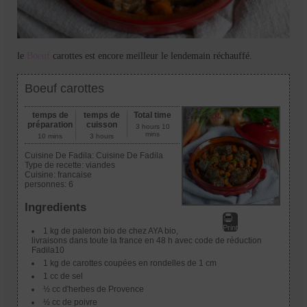
le
Boeuf
carottes est encore meilleur le lendemain réchauffé.
Boeuf carottes
temps de
temps de
Total time
préparation
cuisson
3 hours 10
mins
10 mins
3 hours
Cuisine De Fadila:
Cuisine De Fadila
Type de recette:
viandes
Cuisine:
francaise
personnes:
6
Ingredients
Print
1 kg de paleron bio de chez AYA bio,
livraisons dans toute la france en 48 h avec code de réduction
Fadila10
1 kg de carottes coupées en rondelles de 1 cm
1 cc de sel
½ cc d'herbes de Provence
½ cc de poivre