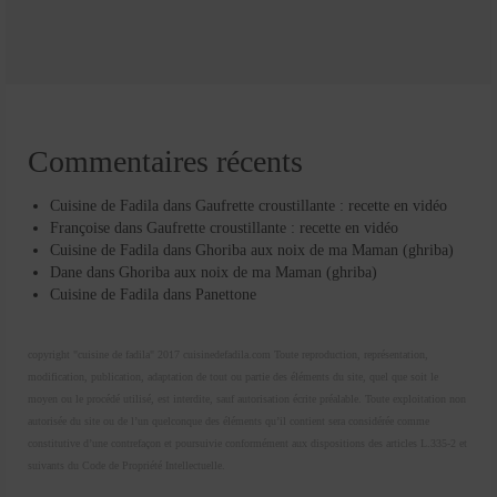
Commentaires récents
Cuisine de Fadila
dans
Gaufrette croustillante : recette en vidéo
Françoise
dans
Gaufrette croustillante : recette en vidéo
Cuisine de Fadila
dans
Ghoriba aux noix de ma Maman (ghriba)
Dane
dans
Ghoriba aux noix de ma Maman (ghriba)
Cuisine de Fadila
dans
Panettone
copyright "cuisine de fadila" 2017 cuisinedefadila.com Toute reproduction, représentation,
modification, publication, adaptation de tout ou partie des éléments du site, quel que soit le
moyen ou le procédé utilisé, est interdite, sauf autorisation écrite préalable. Toute exploitation non
autorisée du site ou de l’un quelconque des éléments qu’il contient sera considérée comme
constitutive d’une contrefaçon et poursuivie conformément aux dispositions des articles L.335-2 et
suivants du Code de Propriété Intellectuelle.