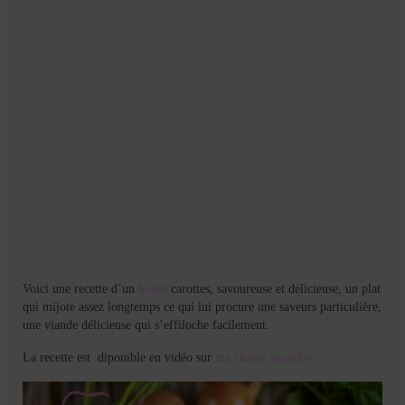
Mignardises
Tartes sucrées
Verrines sucrées
cuisine du monde
Pâtisserie Marocaine
aid
Ramadan
Partenariats
Voici une recette d’un
boeuf
carottes, savoureuse et délicieuse, un plat
Mentions Légales
qui mijote assez longtemps ce qui lui procure une saveurs particulière,
une viande délicieuse qui s’effiloche facilement.
Politique de cookies (EU)
La recette est diponible en vidéo sur
ma chaine youtube
Conditions générales