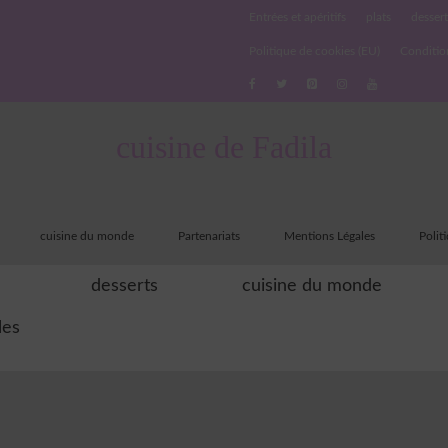
Entrées et apéritifs
plats
dessert
Politique de cookies (EU)
Conditio
cuisine de Fadila
cuisine du monde
Partenariats
Mentions Légales
Polit
desserts
cuisine du monde
les