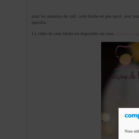
pour les amateurs de café, cette bûche est peu sucré. avec so
spéculos.
La vidéo de cette bûche est disponible sur mon
compte insta
Nous util