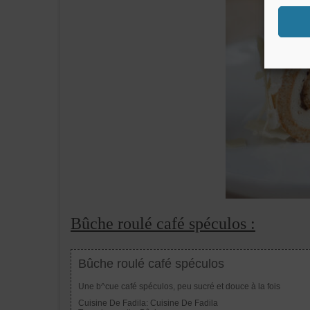
Bûche roulé café spéculos :
Bûche roulé café spéculos
Une b^cue café spéculos, peu sucré et douce à la fois
Cuisine De Fadila:
Cuisine De Fadila