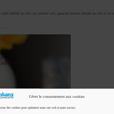
n roulé imbibé au café, son praliné café, ganache montée infusée au café et un 
gram ici
Gérer le consentement aux cookies
isons des cookies pour optimiser notre site web et notre service.