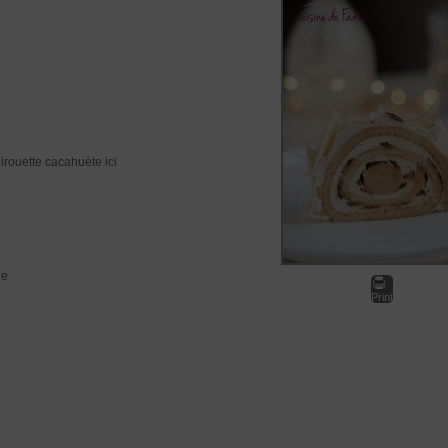
pirouette cacahuète ici
de
Print