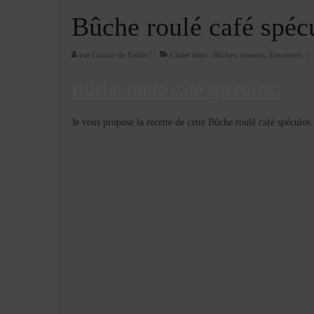
Bûche roulé café spéc
par
Cuisine de Fadila
|
Classé dans :
Bûches
,
desserts
,
Entremets
|
Bûche roulé café spéculos:
Je vous propose la recette de cette Bûche roulé café spéculos.