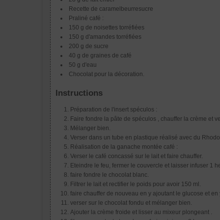
Recette de caramelbeurresucre
Praliné café :
150 g de noisettes torréfiées
150 g d'amandes torréfiées
200 g de sucre
40 g de graines de café
50 g d'eau
Chocolat pour la décoration.
Instructions
Préparation de l'insert spéculos :
Faire fondre la pâte de spéculos , chauffer la crème et ve
Mélanger bien.
Verser dans un tube en plastique réalisé avec du Rhodoïd
Réalisation de la ganache montée café :
Verser le café concassé sur le lait et faire chauffer.
Eteindre le feu, fermer le couvercle et laisser infuser 1 he
faire fondre le chocolat blanc.
Filtrer le lait et rectifier le poids pour avoir 150 ml.
faire chauffer de nouveau en y ajoutant le glucose et en 
verser sur le chocolat fondu et mélanger bien.
Ajouter la crème froide et lisser au mixeur plongeant .