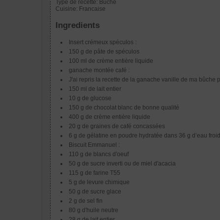
Type de recette:
Bûche
Cuisine:
Francaise
Ingredients
Insert crémeux spéculos :
150 g de pâte de spéculos
100 ml de crème entière liquide
ganache montée café :
J'ai repris la recette de la ganache vanille de ma bûche 
150 ml de lait entier
10 g de glucose
150 g de chocolat blanc de bonne qualité
400 g de crème entière liquide
20 g de graines de café concassées
6 g de gélatine en poudre hydratée dans 36 g d’eau froi
Biscuit Emmanuel :
110 g de blancs d'oeuf
50 g de sucre inverti ou de miel d'acacia
115 g de farine T55
5 g de levure chimique
50 g de sucre glace
2 g de sel fin
80 g d'huile neutre
28 g de lait entier