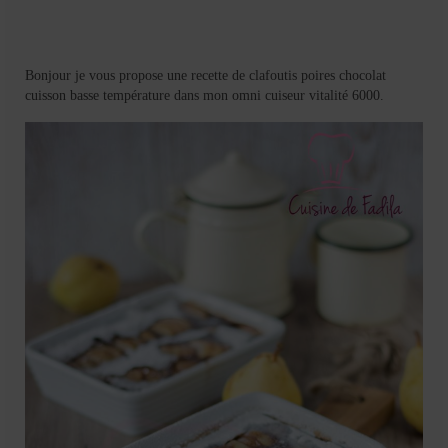
Mignardises
Tartes sucrées
Bonjour je vous propose une recette de clafoutis poires chocolat
Verrines sucrées
cuisson basse température dans mon omni cuiseur vitalité 6000.
cuisine du monde
Pâtisserie Marocaine
aid
Ramadan
Partenariats
Mentions Légales
Politique de cookies (EU)
Conditions générales