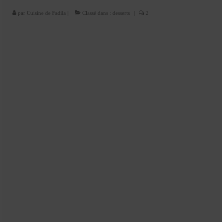
Cookies, biscuits
par
Cuisine de Fadila
|
Classé dans :
desserts
|
2
crème et confiture
dessert à l’assiette
Gâteaux
Gâteaux coquins en pâte à sucre
Gâteaux de Fête
Gâteaux d’anniversaire
Gâteaux pâte à sucre
petits gâteaux
Glaces et sorbets
Macarons