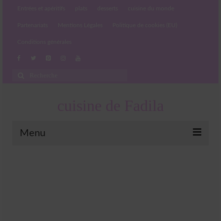
Entrées et apéritifs
plats
desserts
cuisine du monde
Partenariats
Mentions Légales
Politique de cookies (EU)
Conditions générales
Rechercher
:
cuisine de Fadila
Menu
Entrées et apéritifs
Boissons chaudes et froides
salades