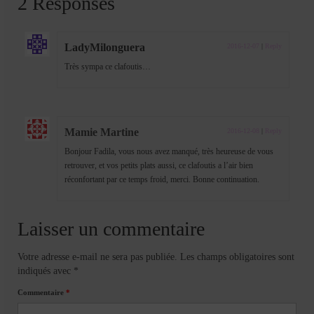
2 Responses
LadyMilonguera
2016-12-07
|
Reply
Très sympa ce clafoutis…
Mamie Martine
2016-12-08
|
Reply
Bonjour Fadila, vous nous avez manqué, très heureuse de vous
retrouver, et vos petits plats aussi, ce clafoutis a l’air bien
réconfortant par ce temps froid, merci. Bonne continuation.
Laisser un commentaire
Votre adresse e-mail ne sera pas publiée.
Les champs obligatoires sont
indiqués avec
*
Commentaire
*