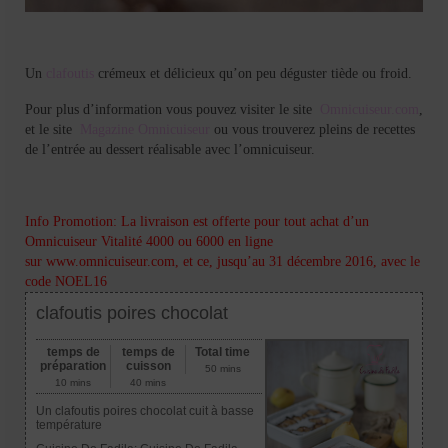
Un
clafoutis
crémeux et délicieux qu’on peu déguster tiède ou froid.
Pour plus d’information vous pouvez visiter le site
Omnicuiseur.com
,
et le site
Magazine Omnicuiseur
ou vous trouverez pleins de recettes
de l’entrée au dessert réalisable avec l’omnicuiseur.
Info Promotion: La livraison est offerte pour tout achat d’un
Omnicuiseur Vitalité 4000 ou 6000 en ligne
sur
www.omnicuiseur.com
, et ce, jusqu’au 31 décembre 2016, avec le
code NOEL16
clafoutis poires chocolat
temps de
temps de
Total time
préparation
cuisson
50 mins
10 mins
40 mins
Un clafoutis poires chocolat cuit à basse
température