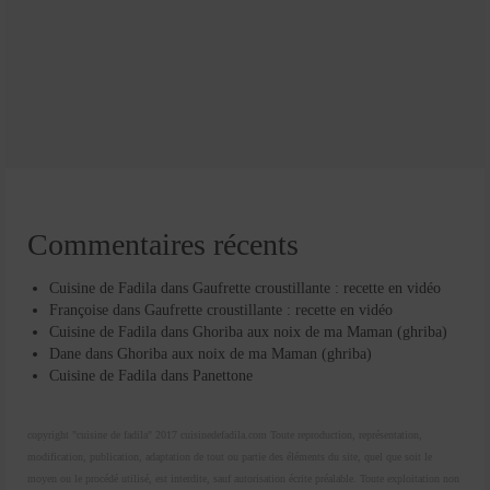
Commentaires récents
Cuisine de Fadila
dans
Gaufrette croustillante : recette en vidéo
Françoise
dans
Gaufrette croustillante : recette en vidéo
Cuisine de Fadila
dans
Ghoriba aux noix de ma Maman (ghriba)
Dane
dans
Ghoriba aux noix de ma Maman (ghriba)
Cuisine de Fadila
dans
Panettone
copyright "cuisine de fadila" 2017 cuisinedefadila.com Toute reproduction, représentation,
modification, publication, adaptation de tout ou partie des éléments du site, quel que soit le
moyen ou le procédé utilisé, est interdite, sauf autorisation écrite préalable. Toute exploitation non