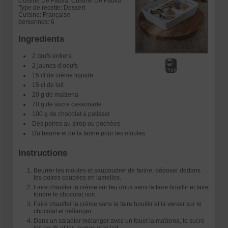
Cuisine De Fadila:
Cuisine De Fadila
Type de recette:
Dessert
Cuisine:
Française
personnes:
6
Ingredients
2 œufs entiers
2 jaunes d’oeufs
Print
15 cl de crème liquide
15 cl de lait
20 g de maïzena
70 g de sucre cassonade
100 g de chocolat à patisser
Des poires au sirop ou pochées
Du beurre et de la farine pour les moules
Instructions
Beurrer les moules et saupoudrer de farine, déposer dedans
les poires coupées en lamelles.
Faire chauffer la crème sur feu doux sans la faire bouillir et faire
fondre le chocolat noir.
Faire chauffer la crème sans la faire bouillir et la verser sur le
chocolat et mélanger
Dans un saladier mélanger avec un fouet la maïzena, le sucre