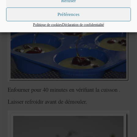
Refuser
Préférences
Politique de cookies
Déclaration de confidentialité
Enfourner pour 40 minutes en vérifiant la cuisson .
Laisser refroidir avant de démouler
.