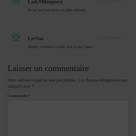
LadyMilonguera
2013-07-13
|
Reply
Ils me font bien envie ces petits clafoutis…
LeeYaa
2013-07-13
|
Reply
Mmhm, fondant à souhait, tout ce que j’aime !
Laisser un commentaire
Votre adresse e-mail ne sera pas publiée.
Les champs obligatoires sont
indiqués avec
*
Commentaire
*