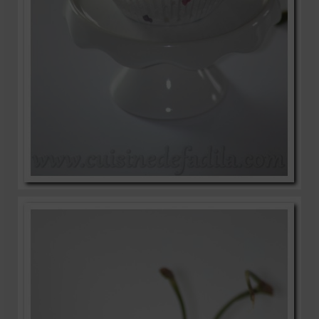
Mignardises
Tartes sucrées
Verrines sucrées
cuisine du monde
Pâtisserie Marocaine
aid
Ramadan
Partenariats
Mentions Légales
Politique de cookies (EU)
Conditions générales