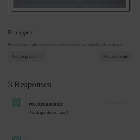
Bon appétit .
cerise
,
clafoutis cerise
,
clafoutis cerises pâte de pistache
,
cuisinedefadila
,
pâte de pistache
Article précédent
Article suivant
3 Responses
recettedumonde
2013-07-13
|
Reply
Waouh quel délice miam !!