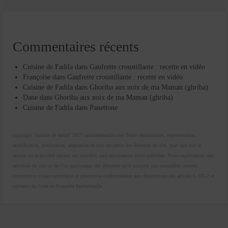
Commentaires récents
Cuisine de Fadila
dans
Gaufrette croustillante : recette en vidéo
Françoise
dans
Gaufrette croustillante : recette en vidéo
Cuisine de Fadila
dans
Ghoriba aux noix de ma Maman (ghriba)
Dane
dans
Ghoriba aux noix de ma Maman (ghriba)
Cuisine de Fadila
dans
Panettone
copyright "cuisine de fadila" 2017 cuisinedefadila.com Toute reproduction, représentation,
modification, publication, adaptation de tout ou partie des éléments du site, quel que soit le
moyen ou le procédé utilisé, est interdite, sauf autorisation écrite préalable. Toute exploitation non
autorisée du site ou de l’un quelconque des éléments qu’il contient sera considérée comme
constitutive d’une contrefaçon et poursuivie conformément aux dispositions des articles L.335-2 et
suivants du Code de Propriété Intellectuelle.