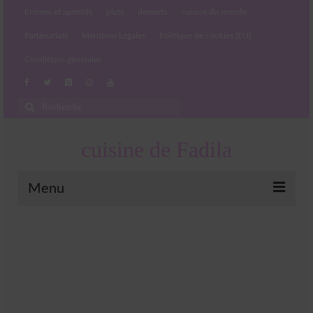
Entrées et apéritifs
plats
desserts
cuisine du monde
Partenariats
Mentions Légales
Politique de cookies (EU)
Conditions générales
Rechercher
:
cuisine de Fadila
Menu
Entrées et apéritifs
Boissons chaudes et froides
salades