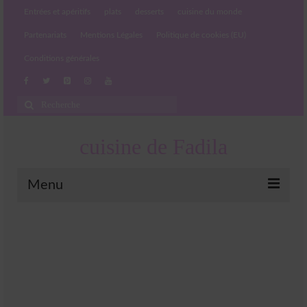
Entrées et apéritifs
plats
desserts
cuisine du monde
Partenariats
Mentions Légales
Politique de cookies (EU)
Conditions générales
Rechercher
:
cuisine de Fadila
Menu
Entrées et apéritifs
Boissons chaudes et froides
salades