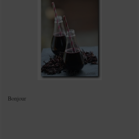
Mignardises
Tartes sucrées
Verrines sucrées
cuisine du monde
Pâtisserie Marocaine
aid
Ramadan
Partenariats
Bonjour
Mentions Légales
Politique de cookies (EU)
Conditions générales