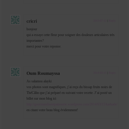
cricri
2013-07-12
|
Reply
bonjour
qui a essaye cette fleur pour soigner des douleurs articulaires très
importantes?
merci pour votre reponse.
Oum Roumayssa
2014-03-15
|
Reply
As salamou alayki
vos photos sont magnifiques, j’ai reçu du bissap fruits noirs de
ThéCâlin que j’ai préparé en suivant votre recette. J’ai posté un
billet sur mon blog ici
http://gourmandiseetpatisserie.wordpress.com/2014/03/15/karkade/
en citant votre beau blog évidemment!