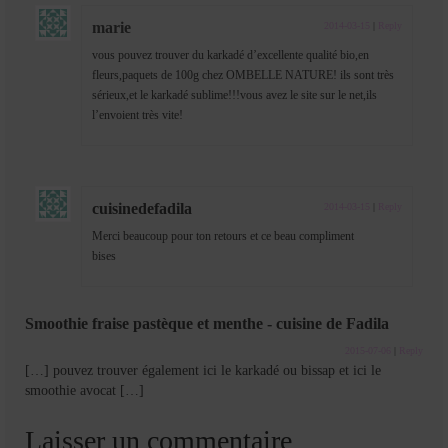
marie
2014-03-15
|
Reply
vous pouvez trouver du karkadé d’excellente qualité bio,en
fleurs,paquets de 100g chez OMBELLE NATURE! ils sont très
sérieux,et le karkadé sublime!!!vous avez le site sur le net,ils
l’envoient très vite!
cuisinedefadila
2014-03-15
|
Reply
Merci beaucoup pour ton retours et ce beau compliment
bises
Smoothie fraise pastèque et menthe - cuisine de Fadila
2015-07-06
|
Reply
[…] pouvez trouver également ici le karkadé ou bissap et ici le
smoothie avocat […]
Laisser un commentaire