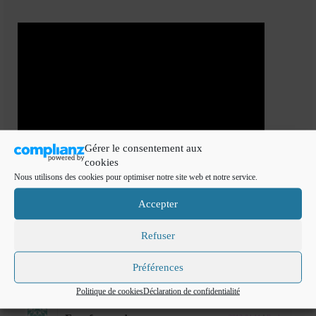
Gérer le consentement aux
cookies
Nous utilisons des cookies pour optimiser notre site web et notre service.
bissap
,
boisson froide
,
cuisinedefadila
,
fleur d'hibiscus
,
karkadé
Accepter
Article précédent
Article suivant
Refuser
Préférences
11 Responses
Politique de cookies
Déclaration de confidentialité