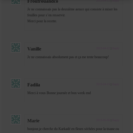
Froufrouandco
2013-04-11
|
Reply
Je ne connaissais pas la deuxième astuce qui consiste à mixer les
feuilles pour s’en resservir.
Merci pour la recette.
Vanille
2013-04-12
|
Reply
Je ne connaissais absolument pas et ça me tente beaucoup!
Fadila
2013-04-13
|
Reply
Merci à vous Bonne journée et bon week end
Marie
2013-05-06
|
Reply
bonjour,je cherche du Karkadé en fleurs séchées pour la tisane.ou