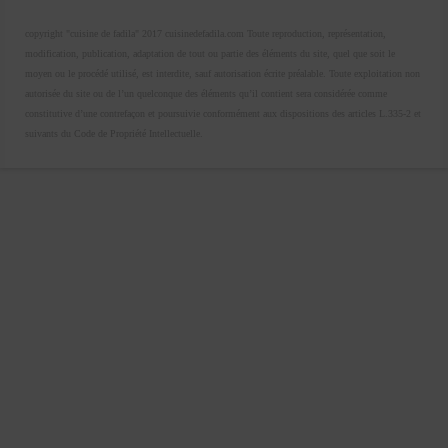
copyright "cuisine de fadila" 2017 cuisinedefadila.com Toute reproduction, représentation,
modification, publication, adaptation de tout ou partie des éléments du site, quel que soit le
moyen ou le procédé utilisé, est interdite, sauf autorisation écrite préalable. Toute exploitation non
autorisée du site ou de l’un quelconque des éléments qu’il contient sera considérée comme
constitutive d’une contrefaçon et poursuivie conformément aux dispositions des articles L.335-2 et
suivants du Code de Propriété Intellectuelle.