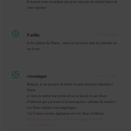
le trouvez vous en sachant que je ne veux pas de sachets!merci de
votre réponse!
Fadila
2013-06-19
|
Reply
Je les ramène du Maroc , sinon on en trouve dans les marchés ou
sur le net
véronique
2013-06-22
|
Reply
Bonjour, je me permets de mettre un petit mot pour répondre à
Marie….
je viens de mettre une recette de riz au lait de riz aux fleurs
d’hibiscus que j’ai trouvé à la biocoop,bio » artisans du monde ».
Les fleurs séchées sont magnifiques.
J’ai d’autres recettes également avec les fleurs d’hibisus
http://cuisine-sans-gluten-ni-lactose.blogspot.fr/search?
q=fleurs+d'hibiscus