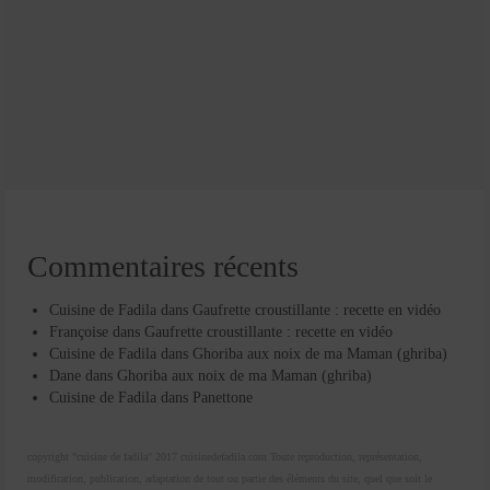
Commentaires récents
Cuisine de Fadila
dans
Gaufrette croustillante : recette en vidéo
Françoise
dans
Gaufrette croustillante : recette en vidéo
Cuisine de Fadila
dans
Ghoriba aux noix de ma Maman (ghriba)
Dane
dans
Ghoriba aux noix de ma Maman (ghriba)
Cuisine de Fadila
dans
Panettone
copyright "cuisine de fadila" 2017 cuisinedefadila.com Toute reproduction, représentation,
modification, publication, adaptation de tout ou partie des éléments du site, quel que soit le