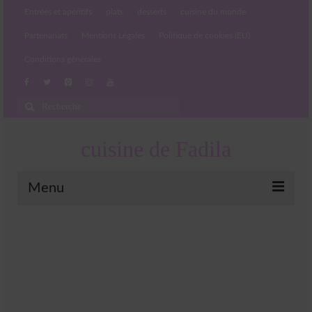
Entrées et apéritifs
plats
desserts
cuisine du monde
Partenariats
Mentions Légales
Politique de cookies (EU)
Conditions générales
Rechercher
:
cuisine de Fadila
Menu
Entrées et apéritifs
Boissons chaudes et froides
salades