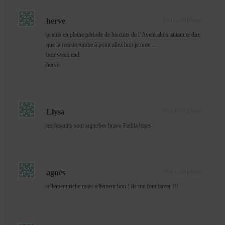
herve
2011-12-03
|
Reply
je suis en pleine période de biscuits de l’Avent alors autant te dire
que ta recette tombe à point allez hop je note …
bon week end
herve
Llysa
2011-12-03
|
Reply
tes biscuits sont superbes bravo Fadila bises
agnès
2011-12-03
|
Reply
tellement riche mais tellement bon ! ils me font baver !!!