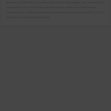
moyen ou le procédé utilisé, est interdite, sauf autorisation écrite préalable. Toute exploitation non
autorisée du site ou de l’un quelconque des éléments qu’il contient sera considérée comme
constitutive d’une contrefaçon et poursuivie conformément aux dispositions des articles L.335-2 et
suivants du Code de Propriété Intellectuelle.