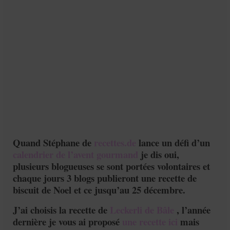
Mignardises
Tartes sucrées
Verrines sucrées
cuisine du monde
Pâtisserie Marocaine
aid
Ramadan
Quand Stéphane de
recettes.de
lance un défi d’un
Partenariats
calendrier de l’avent gourmand
je dis oui,
plusieurs blogueuses se sont portées volontaires et
Mentions Légales
chaque jours 3 blogs publieront une recette de
biscuit de Noel et ce jusqu’au 25 décembre.
Politique de cookies (EU)
J’ai choisis la recette de
Leckerli de Bâle
, l’année
Conditions générales
dernière je vous ai proposé
une recette ici
mais