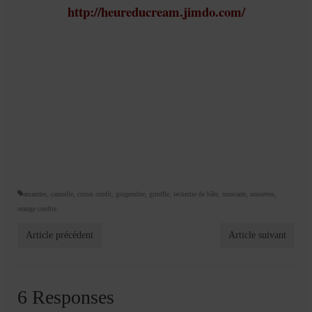
http://heureducream.jimdo.com/
amandes
,
cannelle
,
citron confit
,
gingembre
,
giroffle
,
leckerlie de bâle
,
muscade
,
noisettes
,
orange confite
Article précédent
Article suivant
6 Responses