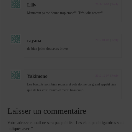
Lilly
2011-12-03
|
Reply
Mmmmm ça me donne trop envie!!! Très jolie recette!!
rayana
2012-01-08
|
Reply
de bien jolies douceurs bravo
Yakimono
2012-12-07
|
Reply
Les biscuits sont bien réussis et cela donne un grand appétit rien
que de les voir! bravo et merci beaucoup
Laisser un commentaire
Votre adresse e-mail ne sera pas publiée.
Les champs obligatoires sont
indiqués avec
*