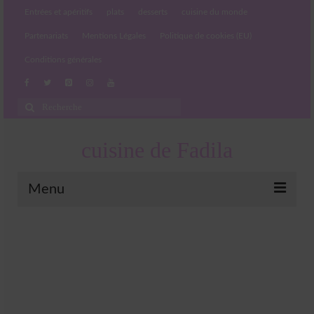
Entrées et apéritifs
plats
desserts
cuisine du monde
Partenariats
Mentions Légales
Politique de cookies (EU)
Conditions générales
Rechercher
:
cuisine de Fadila
Menu
Entrées et apéritifs
Boissons chaudes et froides
salades