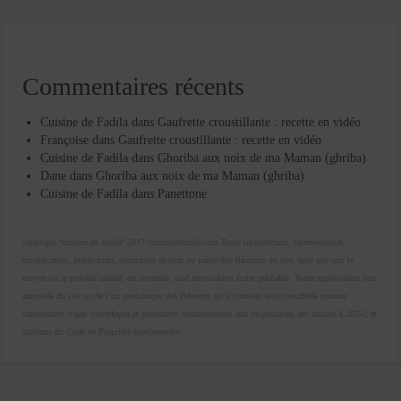
Commentaires récents
Cuisine de Fadila
dans
Gaufrette croustillante : recette en vidéo
Françoise
dans
Gaufrette croustillante : recette en vidéo
Cuisine de Fadila
dans
Ghoriba aux noix de ma Maman (ghriba)
Dane
dans
Ghoriba aux noix de ma Maman (ghriba)
Cuisine de Fadila
dans
Panettone
copyright "cuisine de fadila" 2017 cuisinedefadila.com Toute reproduction, représentation,
modification, publication, adaptation de tout ou partie des éléments du site, quel que soit le
moyen ou le procédé utilisé, est interdite, sauf autorisation écrite préalable. Toute exploitation non
autorisée du site ou de l’un quelconque des éléments qu’il contient sera considérée comme
constitutive d’une contrefaçon et poursuivie conformément aux dispositions des articles L.335-2 et
suivants du Code de Propriété Intellectuelle.