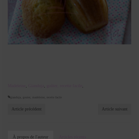
Madeleine
,
Gianduja
,
goûter,
recette facile
,
gianduja
,
gouter
,
madeleine
,
recette facile
Article précédent
Article suivant
À propos de l'auteur
Articles récents