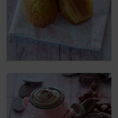
Mignardises
Tartes sucrées
Verrines sucrées
cuisine du monde
Pâtisserie Marocaine
aid
Ramadan
Partenariats
Mentions Légales
Politique de cookies (EU)
Conditions générales