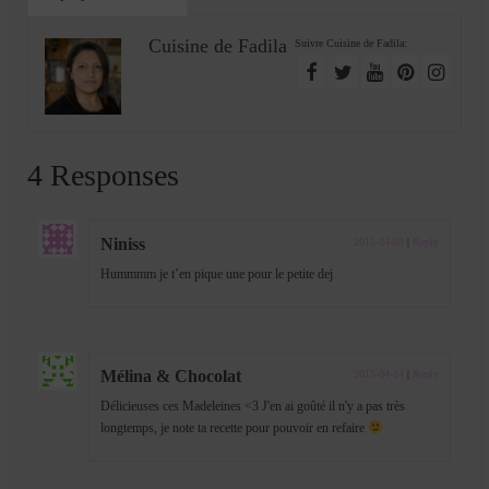
Cuisine de Fadila
Suivre Cuisine de Fadila:
4 Responses
Niniss
2015-04-03
|
Reply
Hummmm je t’en pique une pour le petite dej
Mélina & Chocolat
2015-04-24
|
Reply
Délicieuses ces Madeleines <3 J'en ai goûté il n'y a pas très
longtemps, je note ta recette pour pouvoir en refaire