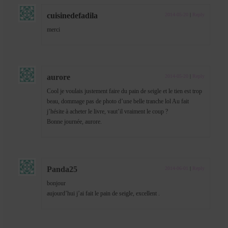
cuisinedefadila
2014-05-20
|
Reply
merci
aurore
2014-05-20
|
Reply
Cool je voulais justement faire du pain de seigle et le tien est trop
beau, dommage pas de photo d’une belle tranche lol Au fait
j’hésite à acheter le livre, vaut’il vraiment le coup ?
Bonne journée, aurore.
Panda25
2014-06-01
|
Reply
bonjour
aujourd’hui j’ai fait le pain de seigle, excellent .