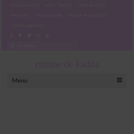
Entrées et apéritifs
plats
desserts
cuisine du monde
Partenariats
Mentions Légales
Politique de cookies (EU)
Conditions générales
Rechercher
:
cuisine de Fadila
Menu
Entrées et apéritifs
Boissons chaudes et froides
salades