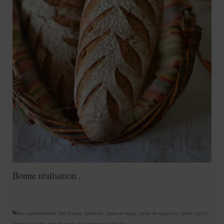
Bonne réalisation .
bio
,
cuisinedefadila
,
Eric Kayser
,
farine bio
,
farine de seigle
,
farine de seigle bio
,
farine type 65
,
larousse du pain
,
pain de seigle
,
pain maison
,
recette bio