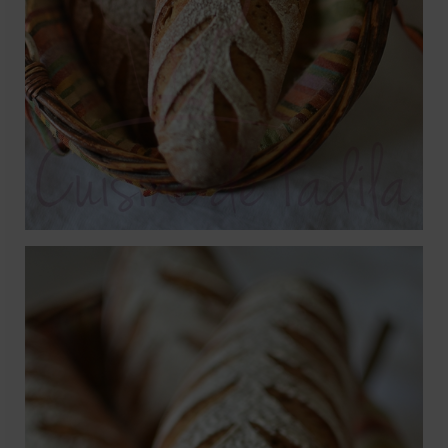
Mignardises
Tartes sucrées
Verrines sucrées
cuisine du monde
Pâtisserie Marocaine
aid
Ramadan
Partenariats
Mentions Légales
Politique de cookies (EU)
Conditions générales