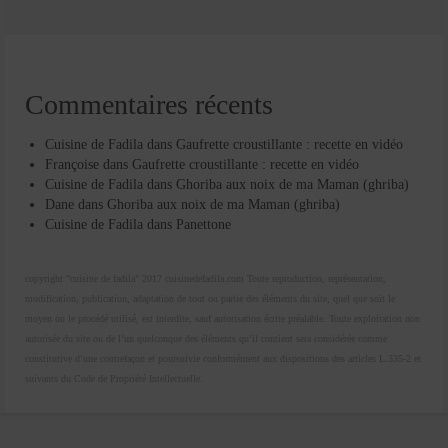
Commentaires récents
Cuisine de Fadila
dans
Gaufrette croustillante : recette en vidéo
Françoise
dans
Gaufrette croustillante : recette en vidéo
Cuisine de Fadila
dans
Ghoriba aux noix de ma Maman (ghriba)
Dane
dans
Ghoriba aux noix de ma Maman (ghriba)
Cuisine de Fadila
dans
Panettone
copyright "cuisine de fadila" 2017 cuisinedefadila.com Toute reproduction, représentation,
modification, publication, adaptation de tout ou partie des éléments du site, quel que soit le
moyen ou le procédé utilisé, est interdite, sauf autorisation écrite préalable. Toute exploitation non
autorisée du site ou de l’un quelconque des éléments qu’il contient sera considérée comme
constitutive d’une contrefaçon et poursuivie conformément aux dispositions des articles L.335-2 et
suivants du Code de Propriété Intellectuelle.