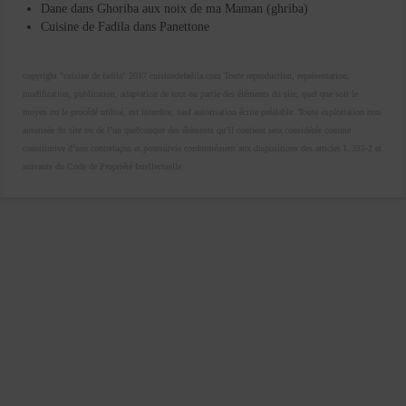
Dane
dans
Ghoriba aux noix de ma Maman (ghriba)
Cuisine de Fadila
dans
Panettone
copyright "cuisine de fadila" 2017 cuisinedefadila.com Toute reproduction, représentation,
modification, publication, adaptation de tout ou partie des éléments du site, quel que soit le
moyen ou le procédé utilisé, est interdite, sauf autorisation écrite préalable. Toute exploitation non
autorisée du site ou de l’un quelconque des éléments qu’il contient sera considérée comme
constitutive d’une contrefaçon et poursuivie conformément aux dispositions des articles L.335-2 et
suivants du Code de Propriété Intellectuelle.