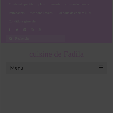
Entrées et apéritifs
plats
desserts
cuisine du monde
Partenariats
Mentions Légales
Politique de cookies (EU)
Conditions générales
Rechercher
:
cuisine de Fadila
Menu
Entrées et apéritifs
Boissons chaudes et froides
salades