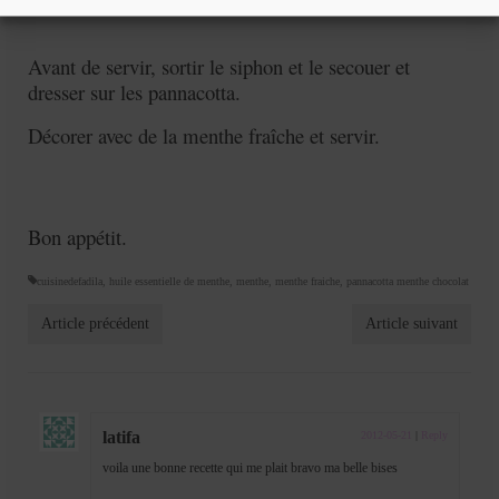
Avant de servir, sortir le siphon et le secouer et
dresser sur les pannacotta.
Décorer avec de la menthe fraîche et servir.
Bon appétit.
cuisinedefadila
,
huile essentielle de menthe
,
menthe
,
menthe fraiche
,
pannacotta menthe chocolat
Article précédent
Article suivant
latifa
2012-05-21
|
Reply
voila une bonne recette qui me plait bravo ma belle bises