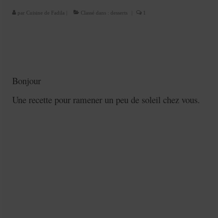
Cookies, biscuits
par
Cuisine de Fadila
|
Classé dans :
desserts
|
1
crème et confiture
dessert à l’assiette
Gâteaux
Bonjour
Gâteaux coquins en pâte à sucre
Une recette pour ramener un peu de soleil chez vous.
Gâteaux de Fête
Gâteaux d’anniversaire
Gâteaux pâte à sucre
petits gâteaux
Glaces et sorbets
Macarons