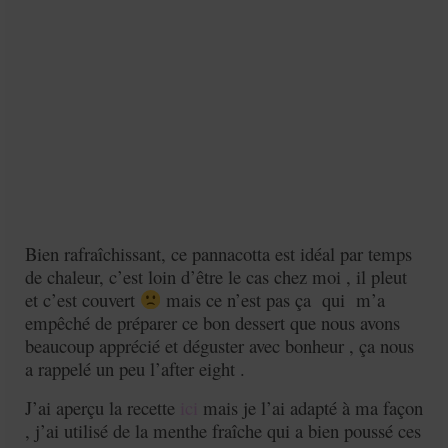
Mignardises
Tartes sucrées
Verrines sucrées
cuisine du monde
Pâtisserie Marocaine
aid
Bien rafraîchissant, ce pannacotta est idéal par temps
Ramadan
de chaleur, c’est loin d’être le cas chez moi , il pleut
Partenariats
et c’est couvert
mais ce n’est pas ça qui m’a
empêché de préparer ce bon dessert que nous avons
Mentions Légales
beaucoup apprécié et déguster avec bonheur , ça nous
a rappelé un peu l’after eight .
Politique de cookies (EU)
J’ai aperçu la recette
ici
mais je l’ai adapté à ma façon
Conditions générales
, j’ai utilisé de la menthe fraîche qui a bien poussé ces