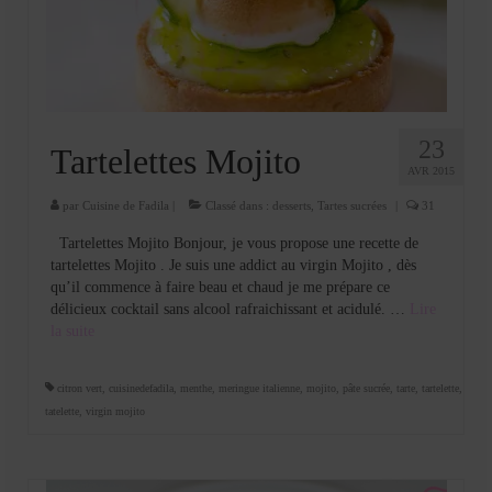
Cookies, biscuits
crème et confiture
dessert à l’assiette
Gâteaux
23
Tartelettes Mojito
AVR 2015
Gâteaux coquins en pâte à sucre
par
Cuisine de Fadila
|
Classé dans :
desserts
,
Tartes sucrées
|
31
Gâteaux de Fête
Tartelettes Mojito Bonjour, je vous propose une recette de
tartelettes Mojito . Je suis une addict au virgin Mojito , dès
Gâteaux d’anniversaire
qu’il commence à faire beau et chaud je me prépare ce
délicieux cocktail sans alcool rafraichissant et acidulé. …
Lire
Gâteaux pâte à sucre
la suite­­
petits gâteaux
citron vert
,
cuisinedefadila
,
menthe
,
meringue italienne
,
mojito
,
pâte sucrée
,
tarte
,
tartelette
,
Glaces et sorbets
tatelette
,
virgin mojito
Macarons