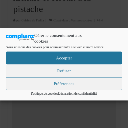
pistache
par
Cuisine de Fadila
|
Classé dans :
Verrines sucrées
|
4
Bonsoir Je vous propose une recette que j’ai pu
Gérer le consentement aux
déguster dans un restaurant gastronomique , et je me rappelle
cookies
toujours de ce goût d’abricot mélangé à la menthe , surmonté
Nous utilisons des cookies pour optimiser notre site web et notre service.
de blanc en neige …
Lire la suite­­
Accepter
abricot
,
biscuit pâte de pistache
,
blanc en neige
,
crème chocolat blanc pistache
,
cuisine de
fadila
,
dessert facile
,
ile flottante
,
menthe
,
menthe fraiche
,
pâte de pistache
,
pistache
,
Refuser
pistaches
,
recette facile
,
soupe d'abricot
,
verrine
,
verrine sucrée
Préférences
Politique de cookies
Déclaration de confidentialité