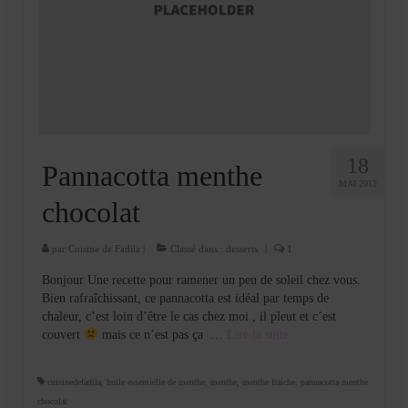
18
Pannacotta menthe
MAI 2012
chocolat
par
Cuisine de Fadila
|
Classé dans :
desserts
|
1
Bonjour Une recette pour ramener un peu de soleil chez vous.
Bien rafraîchissant, ce pannacotta est idéal par temps de
chaleur, c’est loin d’être le cas chez moi , il pleut et c’est
couvert
mais ce n’est pas ça …
Lire la suite­­
cuisinedefadila
,
huile essentielle de menthe
,
menthe
,
menthe fraiche
,
pannacotta menthe
chocolat