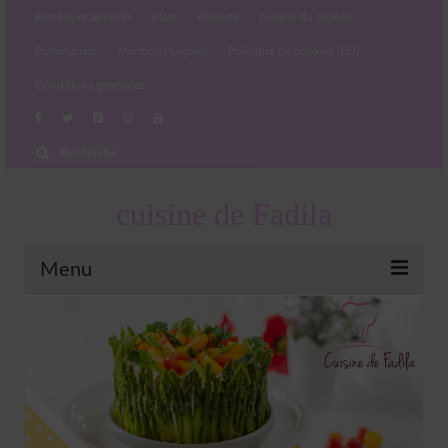
Entrées et apéritifs
plats
desserts
cuisine du monde
Partenariats
Mentions Légales
Politique de cookies (EU)
Conditions générales
Rechercher
:
cuisine de Fadila
Menu
Entrées et apéritifs
Boissons chaudes et froides
salades