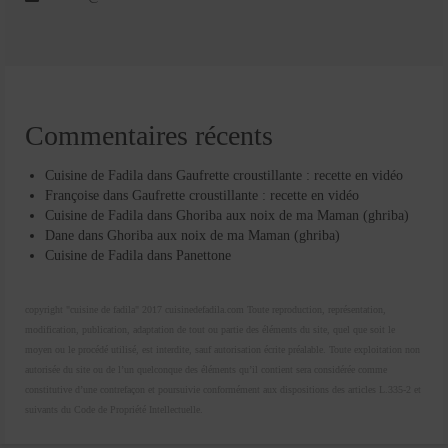
Commentaires récents
Cuisine de Fadila
dans
Gaufrette croustillante : recette en vidéo
Françoise
dans
Gaufrette croustillante : recette en vidéo
Cuisine de Fadila
dans
Ghoriba aux noix de ma Maman (ghriba)
Dane
dans
Ghoriba aux noix de ma Maman (ghriba)
Cuisine de Fadila
dans
Panettone
copyright "cuisine de fadila" 2017 cuisinedefadila.com Toute reproduction, représentation,
modification, publication, adaptation de tout ou partie des éléments du site, quel que soit le
moyen ou le procédé utilisé, est interdite, sauf autorisation écrite préalable. Toute exploitation non
autorisée du site ou de l’un quelconque des éléments qu’il contient sera considérée comme
constitutive d’une contrefaçon et poursuivie conformément aux dispositions des articles L.335-2 et
suivants du Code de Propriété Intellectuelle.