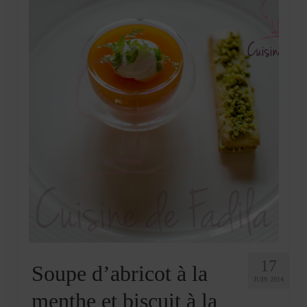
Mignardises
Tartes sucrées
Verrines sucrées
cuisine du monde
Pâtisserie Marocaine
aid
Ramadan
Partenariats
Mentions Légales
Politique de cookies (EU)
17
Soupe d’abricot à la
JUIN 2014
Conditions générales
menthe et biscuit à la