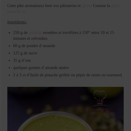
Cette pâte aromatisera bien vos pâtisseries et
glaces
Comme la
glace
pistache ici
Ingrédients:
250 g de
pistache
mondées et torréfiées à 150° entre 10 et 15
minutes et refroidies.
60 g de poudre d’amande
125 g de sucre
35 g d’eau
quelques gouttes d’amande amère
2 à 3 cs d’huile de pistache grillée ou pépin de raisin ou tournesol
.