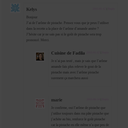
Kelys
2015-01-12
|
Reply
Bonjour
J’ai de l’arôme de pistache. Pensez vous que je peux l’utiliser
dans la recette a la place de l’arôme d’amande amère ?
J’hésite car je ne sais pas si le goût de pistache sera trop
prononcé. Merci.
Cuisine de Fadila
2015-01-12
|
Reply
Je n’ai pas testé , mais je sais que l’arôme
amande fais plus relever le gout de la
pistache mais avec l’arôme pistache
surement ça marchera aussi
marie
2015-06-14
|
Reply
Je confirme, oui l’arôme de pistache que
j’utilise toujours dans ma pâte pistache que
j’achète au bio, renforce le goût pistache
car la pistache en elle même n’a que peu de