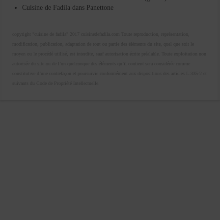
Cuisine de Fadila
dans
Panettone
copyright "cuisine de fadila" 2017 cuisinedefadila.com Toute reproduction, représentation,
modification, publication, adaptation de tout ou partie des éléments du site, quel que soit le
moyen ou le procédé utilisé, est interdite, sauf autorisation écrite préalable. Toute exploitation non
autorisée du site ou de l’un quelconque des éléments qu’il contient sera considérée comme
constitutive d’une contrefaçon et poursuivie conformément aux dispositions des articles L.335-2 et
suivants du Code de Propriété Intellectuelle.