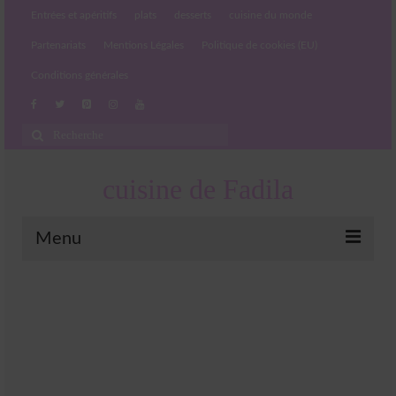
Entrées et apéritifs
plats
desserts
cuisine du monde
Partenariats
Mentions Légales
Politique de cookies (EU)
Conditions générales
Rechercher
:
cuisine de Fadila
Menu
Entrées et apéritifs
Boissons chaudes et froides
salades