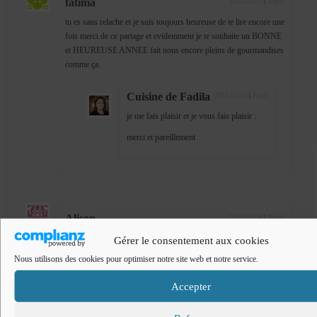
fatima
2015-01-07
|
Reply
tu es sans relache et je suis toujours heureuse de te lire encore une
fois merci de ce partage et evidemment je te souhaite un BONNE
et HEUREUSE ANNEE fait nous encore pleins de gourmandises
comme ça.
Cuisine de Fadila
2015-01-08
|
Reply
je me fais plaisir et je vous fais plaisir .
merci et pareillement
Alison
2015-01-08
|
Reply
Ca me plait énormément, je garde depuis des années maintenant
Gérer le consentement aux cookies
mon pot de pâte de pistache absolument merveilleuse d’Italie,
Nous utilisons des cookies pour optimiser notre site web et notre service.
sans oser l’utiliser vu le prix et la couleur bizarre de celle d’ici.
Maintenant je vais pouvoir la faire moi même
Accepter
Cuisine de Fadila
2015-01-08
|
Reply