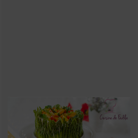
Soupes
Pizzas
cake salé
plats
Pâtes & Riz
Viandes
Grillades
desserts
cakes et cupcakes
Cheesecakes
Confiserie