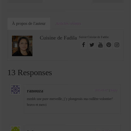
À propos de l'auteur
Articles récents
Cuisine de Fadila
Suivre Cuisine de Fadila:
13 Responses
ranouza
2015-01-07
|
Reply
mmhh une pure merveille, j’y plongerais ma cuillère volontier!
bravo et merci