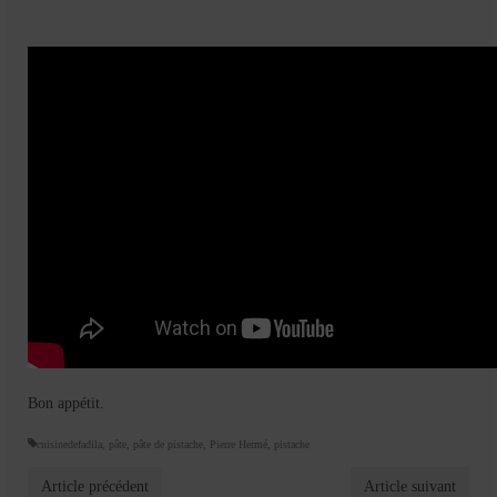
Bon appétit.
cuisinedefadila
,
pâte
,
pâte de pistache
,
Pierre Hermé
,
pistache
Article précédent
Article suivant