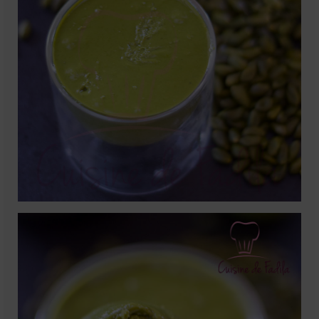
Mignardises
Tartes sucrées
Verrines sucrées
cuisine du monde
Pâtisserie Marocaine
aid
Ramadan
Partenariats
Mentions Légales
Politique de cookies (EU)
Conditions générales