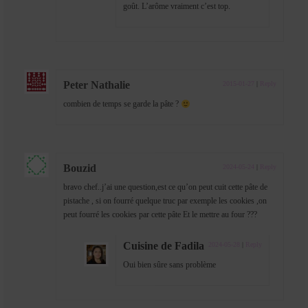
goût. L’arôme vraiment c’est top.
Peter Nathalie
2015-01-27
|
Reply
combien de temps se garde la pâte ?
Bouzid
2024-05-24
|
Reply
bravo chef..j’ai une question,est ce qu’on peut cuit cette pâte de
pistache , si on fourré quelque truc par exemple les cookies ,on
peut fourré les cookies par cette pâte Et le mettre au four ???
Cuisine de Fadila
2024-05-28
|
Reply
Oui bien sûre sans problème