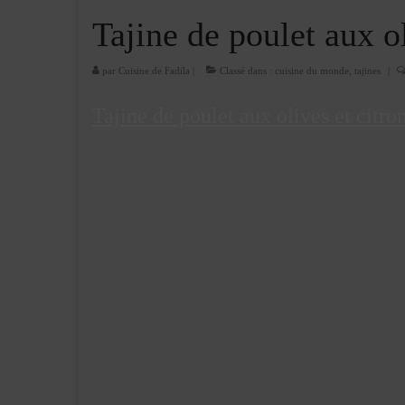
Tajine de poulet aux ol
par
Cuisine de Fadila
|
Classé dans :
cuisine du monde
,
tajines
|
Tajine de poulet aux olives et citron