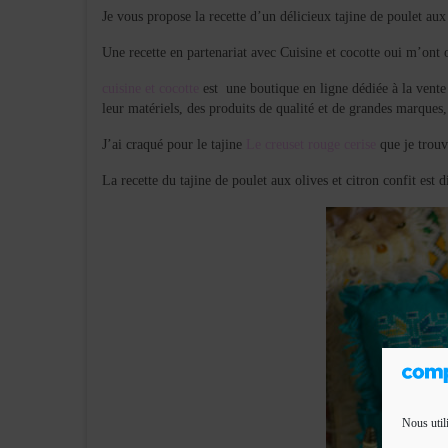
Je vous propose la recette d’un délicieux tajine de poulet aux 
Une recette en partenariat avec Cuisine et cocotte oui m’ont o
cuisine et cocotte
est une boutique en ligne dédiée à la vente 
leur matériels, des produits de qualité et de grandes marques, 
J’ai craqué pour le tajine
Le creuset rouge cerise
que je trouv
La recette du tajine de poulet aux olives et citron confit est 
Nous util