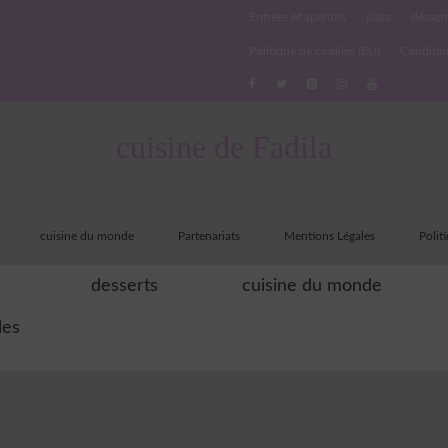
Entrées et apéritifs
plats
dessert
Politique de cookies (EU)
Conditio
cuisine de Fadila
cuisine du monde
Partenariats
Mentions Légales
Polit
desserts
cuisine du monde
les