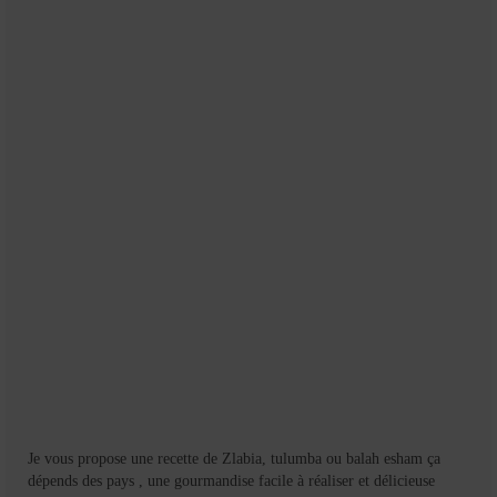
Mignardises
Tartes sucrées
Verrines sucrées
cuisine du monde
Pâtisserie Marocaine
aid
Ramadan
Partenariats
Mentions Légales
Politique de cookies (EU)
Je vous propose une recette de Zlabia, tulumba ou balah esham ça
Conditions générales
dépends des pays , une gourmandise facile à réaliser et délicieuse