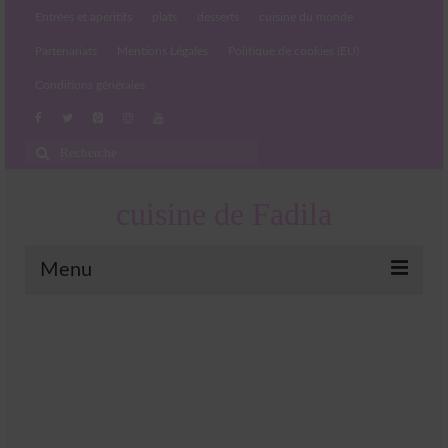
Entrées et apéritifs
plats
desserts
cuisine du monde
Partenariats
Mentions Légales
Politique de cookies (EU)
Conditions générales
Rechercher
:
cuisine de Fadila
Menu
Entrées et apéritifs
Boissons chaudes et froides
salades