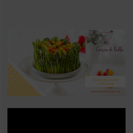
Soupes
Pizzas
cake salé
plats
Pâtes & Riz
Viandes
Grillades
desserts
cakes et cupcakes
Cheesecakes
Confiserie