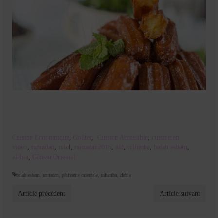
Cuisine Economique
,
Goûter
,
Cuisine Accessible
,
cuisine en
vidéo
,
ramadan
,
mie
l,
ramadan2016
,
aid
,
tulumba
,
balah esham
,
zlabia
,
Gâteau Oriental
balah esham. ramadan
,
pâtisserie orientale
,
tulumba
,
zlabia
Article précédent
Article suivant