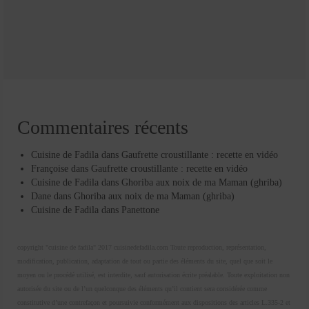
Commentaires récents
Cuisine de Fadila
dans
Gaufrette croustillante : recette en vidéo
Françoise
dans
Gaufrette croustillante : recette en vidéo
Cuisine de Fadila
dans
Ghoriba aux noix de ma Maman (ghriba)
Dane
dans
Ghoriba aux noix de ma Maman (ghriba)
Cuisine de Fadila
dans
Panettone
copyright "cuisine de fadila" 2017 cuisinedefadila.com Toute reproduction, représentation,
modification, publication, adaptation de tout ou partie des éléments du site, quel que soit le
moyen ou le procédé utilisé, est interdite, sauf autorisation écrite préalable. Toute exploitation non
autorisée du site ou de l’un quelconque des éléments qu’il contient sera considérée comme
constitutive d’une contrefaçon et poursuivie conformément aux dispositions des articles L.335-2 et