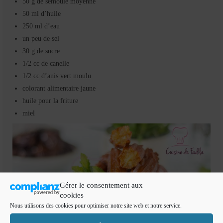
50 g de semoule moyenne
50 ml d’huile
250 ml d’eau
un peu de sel
30 g de sucre
1/2 cc de canelle
1/2 cc d’anis vert moulu
colorant alimentaire jaune
huile pour la friture
miel
Gérer le consentement aux
cookies
Nous utilisons des cookies pour optimiser notre site web et notre service.