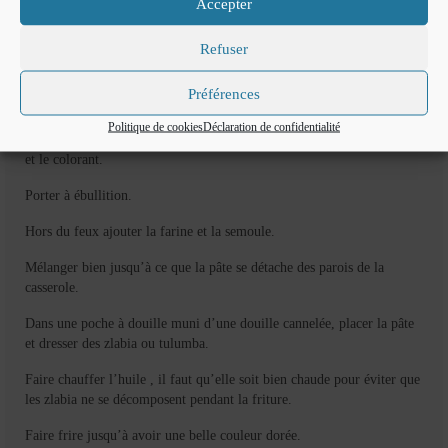
Accepter
Refuser
Préférences
Préparation:
Politique de cookies
Déclaration de confidentialité
Mélanger l’eau. l’huile, le sel, le sucre, la cannelle, l’anis en poudre
et le colorant.
Porter à ébullition.
Hors du feux ajouter la farine et la semoule.
Mélanger bien jusqu’à ce que la pâte se détache des parois de la
casserole.
Dans une poche à douille muni d’une douille cannelée, placer la pâte
et dresser des zlabia ou tulumba.
Faire chauffer l’huile , il faut qu’elle soit bien chaude pour éviter que
les zlabia ne se décomposent pendant la friture.
Faire frire jusqu’à avoir une belle couleur dorée.