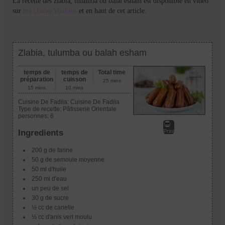
La recette des zlabia, tulumba ou balai esham est disponible en vidéo
sur
ma chaine Youtube
et en haut de cet article.
Zlabia, tulumba ou balah esham
temps de
temps de
Total time
préparation
cuisson
25 mins
15 mins
10 mins
Cuisine De Fadila:
Cuisine De Fadila
Type de recette:
Pâtisserie Orientale
personnes:
6
Print
Ingredients
200 g de farine
50 g de semoule moyenne
50 ml d'huile
250 ml d'eau
un peu de sel
30 g de sucre
½ cc de canelle
½ cc d'anis vert moulu