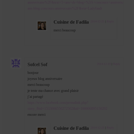
anniversaire%2F&text=5+ans+de+blog+%3A+concours+anniversaire+&
ans-blog-concours-anniversaire%2F&via=Ladyfaadi
Cuisine de Fadila
2014-12-25
|
Reply
merci beaucoup
Sofcel Sof
2014-12-19
|
Reply
bonjour
joyeux blog anniversaire
merci beaucoup
je tente ma chance avec grand plaisir
j’ai partagé
https://www.facebook.com/permalink.php?
story_fbid=1533006550272502&id=100006895150292
encore merci
Cuisine de Fadila
2014-12-25
|
Reply