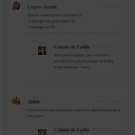
Legros Amélie
2014-12-19
|
Reply
Bonjour et merci pour ce concours
Je participe avec grand plaisir
J’ai partagé sur FB :
https://www.facebook.com/amelie.legrosguedon/posts/1020523412034977
Cuisine de Fadila
2014-12-19
|
Reply
Merci pour le partage , par contre est ce
possible s’il te plait de partager via le blog
et non hellocoton ? merci
Jülide
2014-12-19
|
Reply
j’ai trouvé ton texte touchant tu as raison on apprend beaucoup de
ses erreurs!
Cuisine de Fadila
2014-12-19
|
Reply