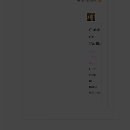
devant à baver
Cuisine
de
Fadila
2014-
12-29
|
Reply
C’est
chou
m,
merci
infiniment