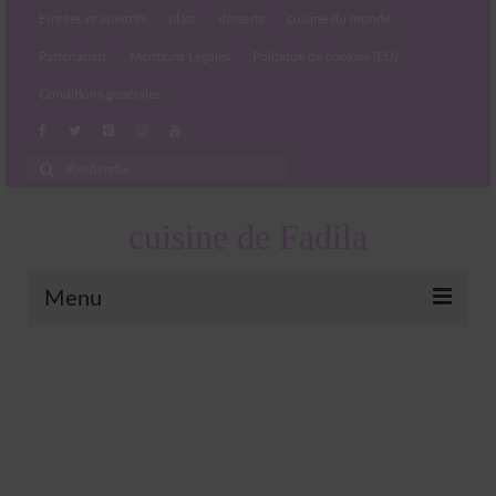
Entrées et apéritifs
plats
desserts
cuisine du monde
Partenariats
Mentions Légales
Politique de cookies (EU)
Conditions générales
Rechercher
:
cuisine de Fadila
Menu
Entrées et apéritifs
Boissons chaudes et froides
salades