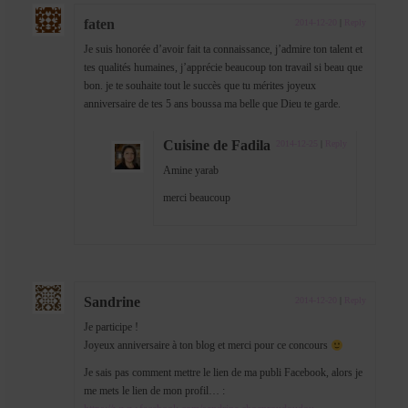
faten
2014-12-20
|
Reply
Je suis honorée d’avoir fait ta connaissance, j’admire ton talent et
tes qualités humaines, j’apprécie beaucoup ton travail si beau que
bon. je te souhaite tout le succès que tu mérites joyeux
anniversaire de tes 5 ans boussa ma belle que Dieu te garde.
Cuisine de Fadila
2014-12-25
|
Reply
Amine yarab
merci beaucoup
Sandrine
2014-12-20
|
Reply
Je participe !
Joyeux anniversaire à ton blog et merci pour ce concours
Je sais pas comment mettre le lien de ma publi Facebook, alors je
me mets le lien de mon profil… :