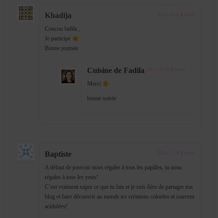
Khadija
2014-12-20
|
Reply
Coucou fadila ,
Je participe
Bonne journée
Cuisine de Fadila
2014-12-25
|
Reply
Merci
bonne soirée
Baptiste
2014-12-20
|
Reply
A défaut de pouvoir nous régaler à tous les papilles, tu nous
régales à tous les yeux!
C’est vraiment super ce que tu fais et je suis fière de partager ton
blog et faire découvrir au monde tes créations colorées et souvent
acidulées!