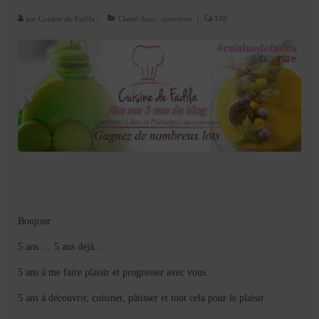
Cookies, biscuits
par
Cuisine de Fadila
|
Classé dans :
concours
|
148
crème et confiture
dessert à l’assiette
Gâteaux
Gâteaux coquins en pâte à sucre
Gâteaux de Fête
Gâteaux d’anniversaire
Gâteaux pâte à sucre
Bonjour
petits gâteaux
5 ans … 5 ans déjà…
Glaces et sorbets
5 ans à me faire plaisir et progresser avec vous.
Macarons
5 ans à découvrir, cuisiner, pâtisser et tout cela pour le plaisir.