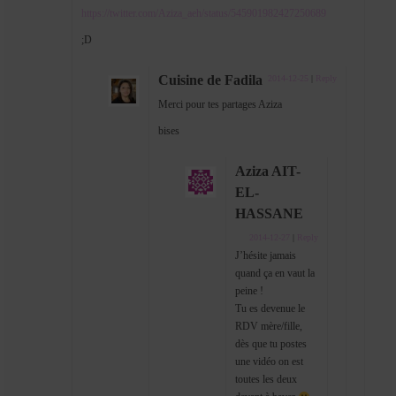
https://twitter.com/Aziza_aeh/status/545901982427250689
;D
Cuisine de Fadila
2014-12-25
|
Reply
Merci pour tes partages Aziza
bises
Aziza AIT-
EL-
HASSANE
2014-12-27
|
Reply
J’hésite jamais
quand ça en vaut la
peine !
Tu es devenue le
RDV mère/fille,
dès que tu postes
une vidéo on est
toutes les deux