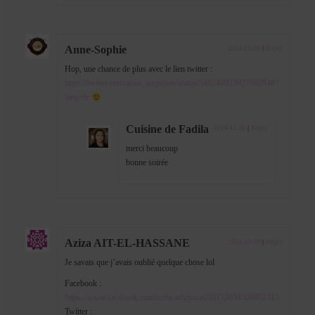
Anne-Sophie
2014-12-20
|
Reply
Hop, une chance de plus avec le lien twitter :
https://twitter.com/anso_surprises/status/546249923927502848?
lang=fr
Cuisine de Fadila
2014-12-25
|
Reply
merci beaucoup
bonne soirée
Aziza AIT-EL-HASSANE
2014-12-20
|
Reply
Je savais que j’avais oublié quelque chose lol
Facebook :
https://www.facebook.com/aziza.aeh/posts/10153034326852313
Twitter :