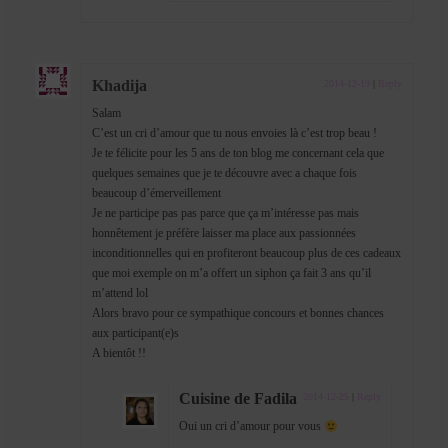
Khadija
2014-12-19
|
Reply
Salam
C’est un cri d’amour que tu nous envoies là c’est trop beau !
Je te félicite pour les 5 ans de ton blog me concernant cela que
quelques semaines que je te découvre avec a chaque fois
beaucoup d’émerveillement
Je ne participe pas pas parce que ça m’intéresse pas mais
honnêtement je préfère laisser ma place aux passionnées
inconditionnelles qui en profiteront beaucoup plus de ces cadeaux
que moi exemple on m’a offert un siphon ça fait 3 ans qu’il
m’attend lol
Alors bravo pour ce sympathique concours et bonnes chances
aux participant(e)s
A bientôt !!
Cuisine de Fadila
2014-12-25
|
Reply
Oui un cri d’amour pour vous