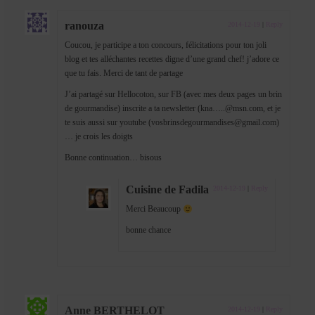
ranouza
2014-12-19
|
Reply
Coucou, je participe a ton concours, félicitations pour ton joli
blog et tes alléchantes recettes digne d’une grand chef! j’adore ce
que tu fais. Merci de tant de partage
J’ai partagé sur Hellocoton, sur FB (avec mes deux pages un brin
de gourmandise) inscrite a ta newsletter (kna…..@msn.com, et je
te suis aussi sur youtube (vosbrinsdegourmandises@gmail.com)
… je crois les doigts
Bonne continuation… bisous
Cuisine de Fadila
2014-12-19
|
Reply
Merci Beaucoup
bonne chance
Anne BERTHELOT
2014-12-19
|
Reply