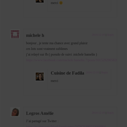
merci
michele h
2014-12-19
|
Reply
bonjour , je tente ma chance avec grand plaisir
ces lots sont vraiment sublimes
j’ai relayé sur fb ( pseudo de suivi :michele hamelin )
https://www.facebook.com/michele.hamelin.7/posts/10152929058264725
Cuisine de Fadila
2014-12-19
|
Reply
merci
Legros Amélie
2014-12-19
|
Reply
J’ai partagé sur Twitter :
https://twitter.com/MzellAmel/status/545876390533668864