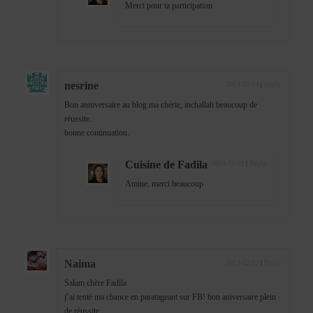
Merci pour ta participation
nesrine
2014-12-19
|
Reply
Bon anniversaire au blog ma chérie, inchallah beaucoup de
réussite.
bonne continuation.
Cuisine de Fadila
2014-12-19
|
Reply
Amine, merci beaucoup
Naima
2014-12-19
|
Reply
Salam chère Fadila
j’ai tentè ma chance en paratageant sur FB! bon aniversaire plein
de rèussite.