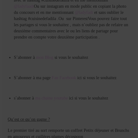
avec le hashtag #cuisinedefadila et en me mentionnant
@ladyfaadi
Ou sur instagram en mode public en copiant la photo
du concours et en me mentionnant
@ladyfadi
et sans oublier le
hashtag #cuisinedefadila .Ou sur PinterestVous pouvez faire tout
les partages si vous le souhaitez , mais n’oubliez pas de refaire un
deuxième commentaires avec le ou les liens de partage pour
prendre en compte votre deuxième participation .
S’abonner à
mon Blog
si vous le souhaitez
S’abonner à ma page
Fan Facebook
ici si vous le souhaitez
s’abonner à
ma chaine youtube
ici si vous le souhaitez
Qu’est ce qu’on gagne ?
Le premier tiré au sort remporte un coffret Petits déjeuner et Brunchs
en amoureux et cuillères plumes décospoon