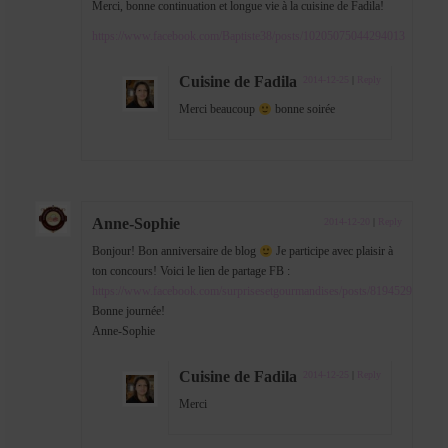
Merci, bonne continuation et longue vie à la cuisine de Fadila!
https://www.facebook.com/Baptiste38/posts/10205075044294013
Cuisine de Fadila
2014-12-25
|
Reply
Merci beaucoup
bonne soirée
Anne-Sophie
2014-12-20
|
Reply
Bonjour! Bon anniversaire de blog
Je participe avec plaisir à
ton concours! Voici le lien de partage FB :
https://www.facebook.com/surprisesetgourmandises/posts/819452924778
Bonne journée!
Anne-Sophie
Cuisine de Fadila
2014-12-25
|
Reply
Merci