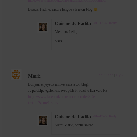
https://www.facebook.com/sandrine.chocnroudoudou
Bisous, Fadi, et encore longue vie à ton blog
Cuisine de Fadila
2014-12-25
|
Reply
Merci ma belle,
bises
Marie
2014-12-20
|
Reply
Bonjour et joyeux anniversaire à ton blog.
Je participe également avec plaisir, voici le lien vers FB :
https://www.facebook.com/marie.berthier.315?
fref=nf&pnref=story
Cuisine de Fadila
2014-12-25
|
Reply
Merci Marie, bonne soirée