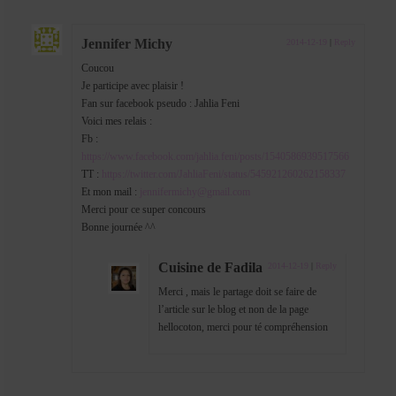
Jennifer Michy
2014-12-19
|
Reply
Coucou
Je participe avec plaisir !
Fan sur facebook pseudo : Jahlia Feni
Voici mes relais :
Fb :
https://www.facebook.com/jahlia.feni/posts/1540586939517566
TT :
https://twitter.com/JahliaFeni/status/545921260262158337
Et mon mail :
jennifermichy@gmail.com
Merci pour ce super concours
Bonne journée ^^
Cuisine de Fadila
2014-12-19
|
Reply
Merci , mais le partage doit se faire de
l’article sur le blog et non de la page
hellocoton, merci pour té compréhension