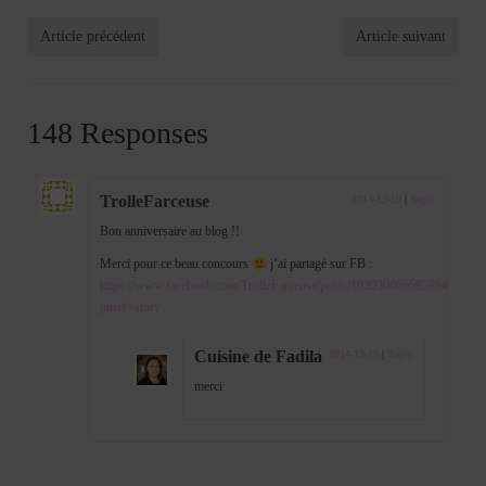
Article précédent
Article suivant
148 Responses
TrolleFarceuse
2014-12-19
|
Reply
Bon anniversaire au blog !!
Merci pour ce beau concours
j’ai partagé sur FB :
https://www.facebook.com/TrolleFarceuse/posts/10203006659595413?
pnref=story
Cuisine de Fadila
2014-12-19
|
Reply
merci