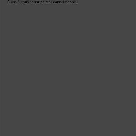
Mignardises
5 ans à vous apporter mes connaissances.
Tartes sucrées
Verrines sucrées
cuisine du monde
Pâtisserie Marocaine
aid
Ramadan
Partenariats
Mentions Légales
Politique de cookies (EU)
Conditions générales