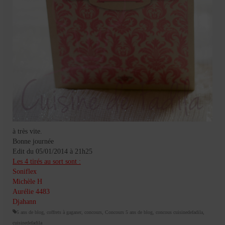
à très vite.
Bonne journée
Edit du 05/01/2014 à 21h25
Les 4 tirés au sort sont :
Soniflex
Michèle H
Aurélie 4483
Djahann
5 ans de blog
,
coffrets à gaganer
,
concours
,
Concours 5 ans de blog
,
concous cuisinedefadila
,
cuisinedefadila