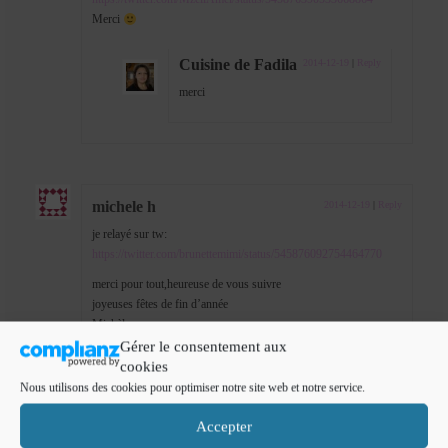
Merci
Cuisine de Fadila
2014-12-19
|
Reply
merci
michele h
2014-12-19
|
Reply
je relayé sur tw:
https://twitter.com/brunettemimi/status/545876092754464770
merci pour tout,heureuse de vous suivre
joyeuses fêtes de fin d’année
Michèle
Gérer le consentement aux
cookies
Cuisine de Fadila
2014-12-19
|
Reply
Nous utilisons des cookies pour optimiser notre site web et notre service.
merci pour ta participation et du partage
Accepter