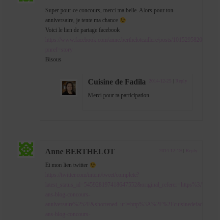
Super pour ce concours, merci ma belle. Alors pour ton
anniversaire, je tente ma chance
Voici le lien de partage facebook
https://www.facebook.com/anne.berthelotcaillere/posts/101529582030599
pnref=story
Bisous
Cuisine de Fadila
2014-12-25
|
Reply
Merci pour ta participation
Anne BERTHELOT
2014-12-19
|
Reply
Et mon lien twitter
https://twitter.com/intent/tweet/complete?
latest_status_id=545928197418647552&original_referer=https%3
ans-blog-concours-
anniversaire%252F&shortened_url=http%3A%2F%2Fcuisinedefadila.co
ans-blog-concours-