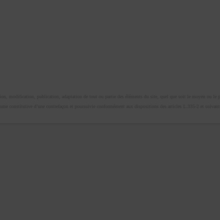
n, modification, publication, adaptation de tout ou partie des éléments du site, quel que soit le moyen ou le proc
omme constitutive d’une contrefaçon et poursuivie conformément aux dispositions des articles L.335-2 et suivants