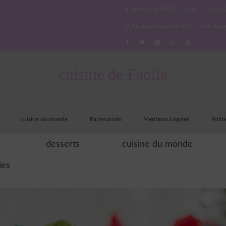
Entrées et apéritifs
plats
dessert
Politique de cookies (EU)
Conditio
cuisine de Fadila
cuisine du monde
Partenariats
Mentions Légales
Polit
desserts
cuisine du monde
les