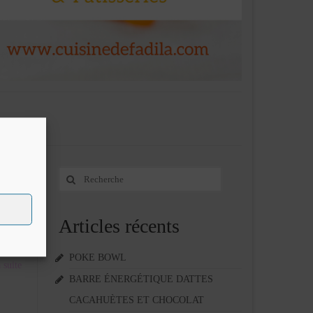
Rechercher
12
:
DÉC 2022
Articles récents
e qui se
rs
POKE BOWL
suite­­
BARRE ÉNERGÉTIQUE DATTES
CACAHUÈTES ET CHOCOLAT