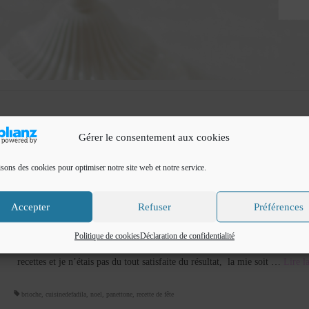
Gérer le consentement aux cookies
isons des cookies pour optimiser notre site web et notre service.
Panettone
Accepter
Refuser
Préférences
par
Cuisine de Fadila
|
Classé dans :
Gâteaux de Fête
,
Pain et viennoiseries
|
4
Panettone : Je vous propose la recette de Panettone, cette délicieuse brioch
Politique de cookies
Déclaration de confidentialité
déguste en période de fête, très connu en Italie. J’avoue avoir testé plusieu
recettes et je n’étais pas du tout satisfaite du résultat, la mie soit …
Lire la 
brioche
,
cuisinedefadila
,
noel
,
panettone
,
recette de fête