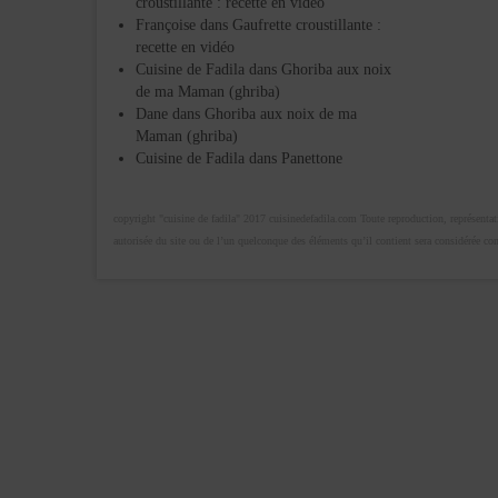
croustillante : recette en vidéo
Françoise
dans
Gaufrette croustillante :
recette en vidéo
Cuisine de Fadila
dans
Ghoriba aux noix
de ma Maman (ghriba)
Dane
dans
Ghoriba aux noix de ma
Maman (ghriba)
Cuisine de Fadila
dans
Panettone
copyright "cuisine de fadila" 2017 cuisinedefadila.com Toute reproduction, représentatio
autorisée du site ou de l’un quelconque des éléments qu’il contient sera considérée c