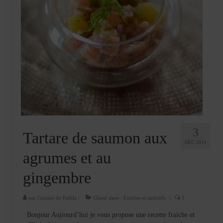
3
Tartare de saumon aux
DÉC 2014
agrumes et au
gingembre
par
Cuisine de Fadila
|
Classé dans :
Entrées et apéritifs
|
1
Bonjour Aujiourd’hui je vous propose une recette fraiche et