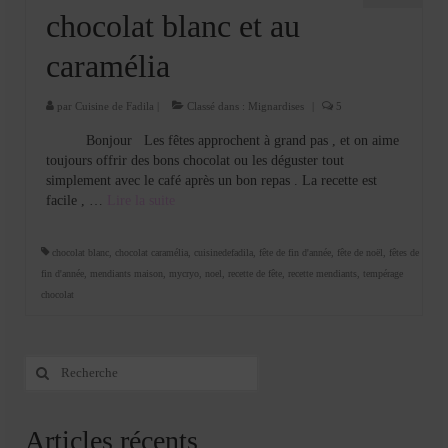
chocolat blanc et au
caramélia
par
Cuisine de Fadila
|
Classé dans :
Mignardises
|
5
Bonjour Les fêtes approchent à grand pas , et on aime
toujours offrir des bons chocolat ou les déguster tout
simplement avec le café après un bon repas . La recette est
facile , …
Lire la suite­­
chocolat blanc
,
chocolat caramélia
,
cuisinedefadila
,
fête de fin d'année
,
fête de noël
,
fêtes de
fin d'année
,
mendiants maison
,
mycryo
,
noel
,
recette de fête
,
recette mendiants
,
tempérage
chocolat
Rechercher
:
Articles récents