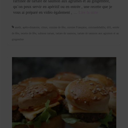
raffinée de tartare de saumon aux agrumes et au gingembre,
qu’on peux servir en apéritif ou en entrée , une recette que je
vous ai préparé en vidéo également , …
Lire la suite­­
aneth
,
apéro-dinatoire
,
citrus
,
cuisine de fête
,
cuisine Française
,
cuisinedefadila
,
dill
,
entrée
de fête
,
recette de fête
,
salmon tartare
,
tartare de saumon
,
tartare de saumon aux agrumes et au
gingembre