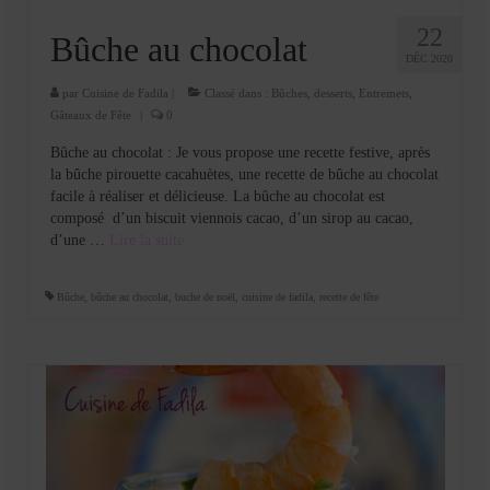
22
Bûche au chocolat
DÉC 2020
par
Cuisine de Fadila
|
Classé dans :
Bûches
,
desserts
,
Entremets
,
Gâteaux de Fête
|
0
Bûche au chocolat : Je vous propose une recette festive, après
la bûche pirouette cacahuètes, une recette de bûche au chocolat
facile à réaliser et délicieuse. La bûche au chocolat est
composé d’un biscuit viennois cacao, d’un sirop au cacao,
d’une …
Lire la suite­­
Bûche
,
bûche au chocolat
,
buche de noël
,
cuisine de fadila
,
recette de fête