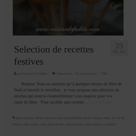
23
Selection de recettes
DÉC 2013
festives
par
Cuisine de Fadila
|
Classé dans :
Un peu de tout
|
3
Bonjour Nous ne sommes qu’à quelques heures de fêtes de
Noël et bientôt le réveillon , je vous propose une sélection de
recettes qui pourra éventuellement vous inspirer pour vos
repas de fêtes . Pour accéder aux recettes …
Lire la suite­­
amuse-bouches
,
Bûche
,
buche de noël
,
cuisinedefadila
,
entrées festives
,
fadila
,
fête de fin
d'année
,
idées recettes
,
noel
,
recette de fête
,
recette festive
,
recettes festives
,
réveillon