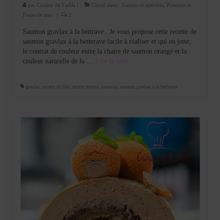
par
Cuisine de Fadila
|
Classé dans :
Entrées et apéritifs
,
Poissons et
Fruits de mer
|
2
Saumon gravlax à la bettrave . Je vous propose cette recette de
saumon gravlax à la betterave facile à réaliser et qui en jette,
le contrat de couleur entre la chaire de saumon orangé et la
couleur naturelle de la …
Lire la suite­­
gravlax
,
recette de fête
,
recette festive
,
saumon
,
saumon gravlax à la betterave