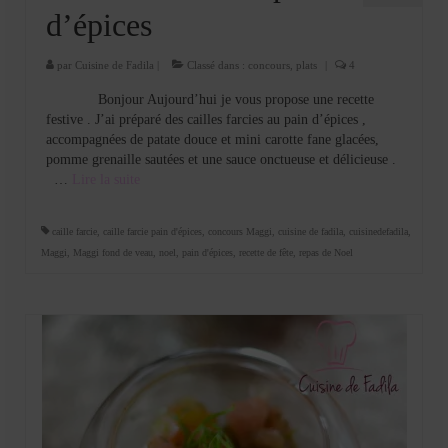
d’épices
par
Cuisine de Fadila
|
Classé dans :
concours
,
plats
|
4
Bonjour Aujourd’hui je vous propose une recette
festive . J’ai préparé des cailles farcies au pain d’épices ,
accompagnées de patate douce et mini carotte fane glacées,
pomme grenaille sautées et une sauce onctueuse et délicieuse .
…
Lire la suite­­
caille farcie
,
caille farcie pain d'épices
,
concours Maggi
,
cuisine de fadila
,
cuisinedefadila
,
Maggi
,
Maggi fond de veau
,
noel
,
pain d'épices
,
recette de fête
,
repas de Noel