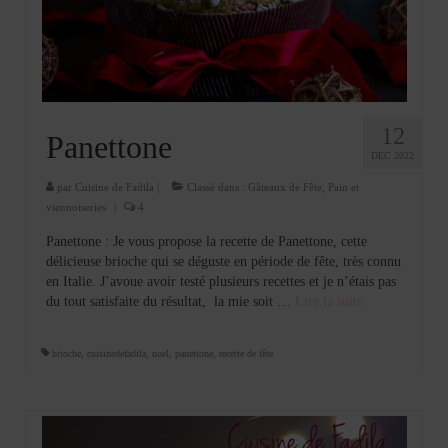
Cookies, biscuits
crème et confiture
dessert à l’assiette
Gâteaux
12
Panettone
DÉC 2022
Gâteaux coquins en pâte à sucre
par
Cuisine de Fadila
|
Classé dans :
Gâteaux de Fête
,
Pain et
Gâteaux de Fête
viennoiseries
|
4
Panettone : Je vous propose la recette de Panettone, cette
Gâteaux d’anniversaire
délicieuse brioche qui se déguste en période de fête, très connu
en Italie. J’avoue avoir testé plusieurs recettes et je n’étais pas
Gâteaux pâte à sucre
du tout satisfaite du résultat, la mie soit …
Lire la suite­­
petits gâteaux
brioche
,
cuisinedefadila
,
noel
,
panettone
,
recette de fête
Glaces et sorbets
Macarons