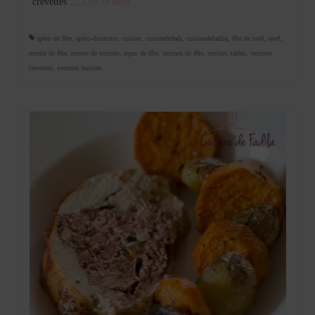
crevettes …
Lire la suite­­
apéro de fête
,
apéro-dinatoire
,
cuisine
,
cuisinedefadi
,
cuisinedefadila
,
fête de noël
,
noel
,
recette de fête
,
recette de terrines
,
repas de fête
,
terrines de fête
,
terrines salées
,
verrines
crevettes
,
verrines festives