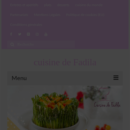
Entrées et apéritifs
plats
desserts
cuisine du monde
Partenariats
Mentions Légales
Politique de cookies (EU)
Conditions générales
Rechercher
:
cuisine de Fadila
Menu
Entrées et apéritifs
Boissons chaudes et froides
salades