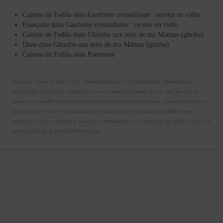
Cuisine de Fadila
dans
Gaufrette croustillante : recette en vidéo
Françoise
dans
Gaufrette croustillante : recette en vidéo
Cuisine de Fadila
dans
Ghoriba aux noix de ma Maman (ghriba)
Dane
dans
Ghoriba aux noix de ma Maman (ghriba)
Cuisine de Fadila
dans
Panettone
copyright "cuisine de fadila" 2017 cuisinedefadila.com Toute reproduction, représentation,
modification, publication, adaptation de tout ou partie des éléments du site, quel que soit le
moyen ou le procédé utilisé, est interdite, sauf autorisation écrite préalable. Toute exploitation non
autorisée du site ou de l’un quelconque des éléments qu’il contient sera considérée comme
constitutive d’une contrefaçon et poursuivie conformément aux dispositions des articles L.335-2 et
suivants du Code de Propriété Intellectuelle.