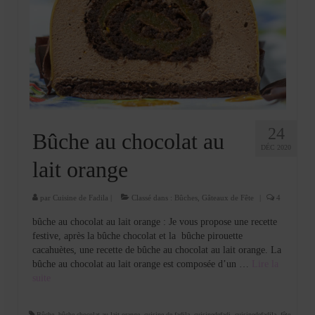
24
Bûche au chocolat au
DÉC 2020
lait orange
par
Cuisine de Fadila
|
Classé dans :
Bûches
,
Gâteaux de Fête
|
4
bûche au chocolat au lait orange : Je vous propose une recette
festive, après la bûche chocolat et la bûche pirouette
cacahuètes, une recette de bûche au chocolat au lait orange. La
bûche au chocolat au lait orange est composée d’un …
Lire la
suite­­
Bûche
,
bûche chocolat au lait orange
,
cuisine de fadila
,
cuisinedefadi
,
cuisinedefadila
,
fête