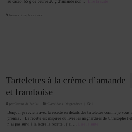
au cacao: 65 g de beurre 20 g d’amande non …
Lire la suite­­
bavarois citron
,
biscuit cacao
Tartelettes à la crème d’amande
et framboise
par
Cuisine de Fadila
|
Classé dans :
Mignardises
|
1
Bonjour je reviens avec la recette en détails des tartelettes comme je vous a
promis . La recette est inspirée du livre les mignardises de Christophe Fel
n’ai pas suivi à la lettre la recette , j’ai …
Lire la suite­­