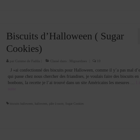
Biscuits d’Halloween ( Sugar
Cookies)
par
Cuisine de Fadila
|
Classé dans :
Mignardises
|
10
J »ai confectionné des biscuits pour Halloween, comme il y’a pas mal d’
qui passe chez nous chercher des friandises, je voulais faire des biscuits en
bonbons, la recette je l’ai trouvé dans un site Américains les mesures …
Li
suite­­
biscuits halloween
,
halloween
,
pâte à sucre
,
Sugar Cookies