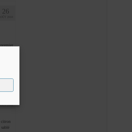
26
AOÛT 2010
 premier
ipe du
8
AOÛT 2010
 citron
 sablé