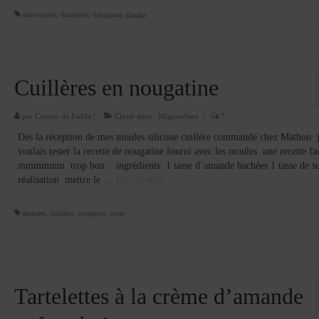
demi-sphère
,
framboise
,
frangipane
,
glaçage
Cuillères en nougatine
par
Cuisine de Fadila
|
Classé dans :
Mignardises
|
7
Dès la réception de mes moules silicone cuillère commandé chez Mathon 
voulais tester la recette de nougatine fourni avec les moules une recette fac
mmmmmm trop bon ingrédients 1 tasse d’amande hachées 1 tasse de 
réalisation mettre le …
Lire la suite­­
amandes
,
cuillères
,
nougatine
,
sucre
Tartelettes à la crème d’amande