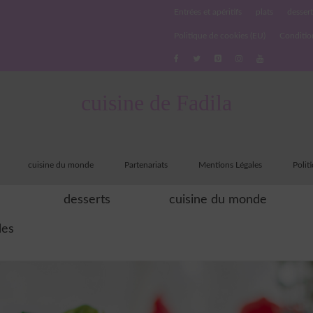
Entrées et apéritifs
plats
dessert
Politique de cookies (EU)
Conditio
cuisine de Fadila
cuisine du monde
Partenariats
Mentions Légales
Polit
desserts
cuisine du monde
les