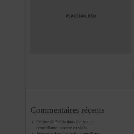
Pagination
des
publications
Commentaires récents
Cuisine de Fadila
dans
Gaufrette
croustillante : recette en vidéo
Françoise
dans
Gaufrette croustillante :