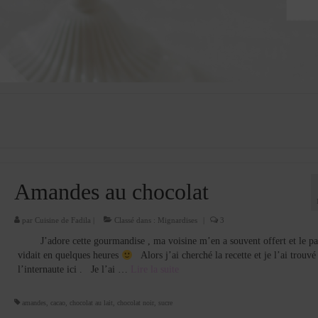
Amandes au chocolat
par
Cuisine de Fadila
|
Classé dans :
Mignardises
|
3
J’adore cette gourmandise , ma voisine m’en a souvent offert et le pa
vidait en quelques heures
Alors j’ai cherché la recette et je l’ai trouvé
l’internaute ici . Je l’ai …
Lire la suite­­
amandes
,
cacao
,
chocolat au lait
,
chocolat noir
,
sucre