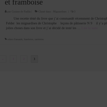
et framboise
par
Cuisine de Fadila
|
Classé dans :
Mignardises
|
3
Une recette tésté du livre que j’ai commandé récemment de Christop
Felder les mignardises de Christophe leçons de pâtisserie N 9 il y’a pl
jolies choses dans son livre et j’ai décidé de testé les …
Lire la suite­­
crème d'amande
,
framboise
,
tartelettes
«
1
2
3