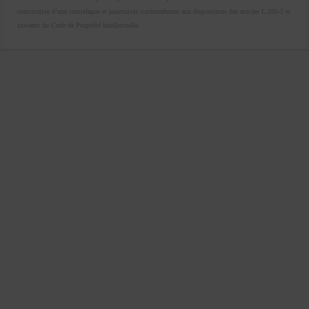
constitutive d’une contrefaçon et poursuivie conformément aux dispositions des articles L.335-2 et
suivants du Code de Propriété Intellectuelle.