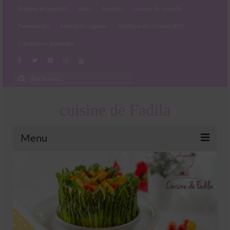
Entrées et apéritifs
plats
desserts
cuisine du monde
Partenariats
Mentions Légales
Politique de cookies (EU)
Conditions générales
Rechercher
:
cuisine de Fadila
Menu
Entrées et apéritifs
Boissons chaudes et froides
salades