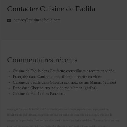
Contacter Cuisine de Fadila
contact@cuisinedefadila.com
Commentaires récents
Cuisine de Fadila
dans
Gaufrette croustillante : recette en vidéo
Françoise
dans
Gaufrette croustillante : recette en vidéo
Cuisine de Fadila
dans
Ghoriba aux noix de ma Maman (ghriba)
Dane
dans
Ghoriba aux noix de ma Maman (ghriba)
Cuisine de Fadila
dans
Panettone
copyright "cuisine de fadila" 2017 cuisinedefadila.com Toute reproduction, représentation,
modification, publication, adaptation de tout ou partie des éléments du site, quel que soit le
moyen ou le procédé utilisé, est interdite, sauf autorisation écrite préalable. Toute exploitation non
autorisée du site ou de l’un quelconque des éléments qu’il contient sera considérée comme