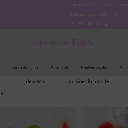
Entrées et apéritifs
plats
dessert
Politique de cookies (EU)
Conditio
cuisine de Fadila
cuisine du monde
Partenariats
Mentions Légales
Polit
desserts
cuisine du monde
les