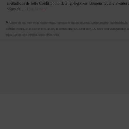
médaillons de lotte Crédit photo :LG lgblog.com Bonjour Quelle aventure
viens de …
Lire la suite­­
Afrique du sur
,
cape town
,
championnat
,
concours de cuisine amateur
,
cuisine amateur
,
cuisinedefadila
,
Frédéric lesourd
,
la cuisine de mes racines
,
le cordon bleu
,
LG home chef
,
LG home chef championship 2
médaillon de lotte
,
polenta
,
south africa
,
wacs