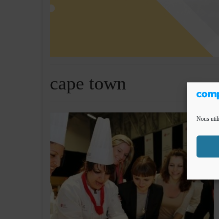
cape town
Nous util