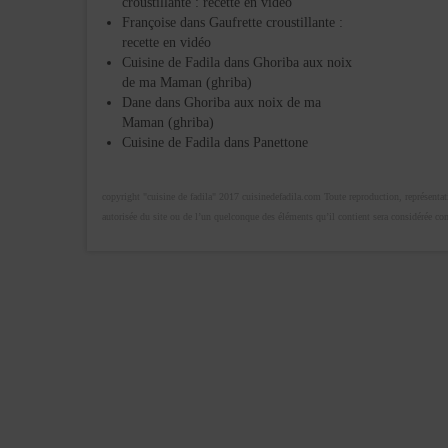
croustillante : recette en vidéo
Françoise
dans
Gaufrette croustillante :
recette en vidéo
Cuisine de Fadila
dans
Ghoriba aux noix
de ma Maman (ghriba)
Dane
dans
Ghoriba aux noix de ma
Maman (ghriba)
Cuisine de Fadila
dans
Panettone
copyright "cuisine de fadila" 2017 cuisinedefadila.com Toute reproduction, représentatio
autorisée du site ou de l’un quelconque des éléments qu’il contient sera considérée c