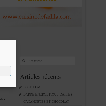
Rechercher
9
:
DÉC 2013
Articles récents
POKE BOWL
BARRE ÉNERGÉTIQUE DATTES
bleu
CACAHUÈTES ET CHOCOLAT