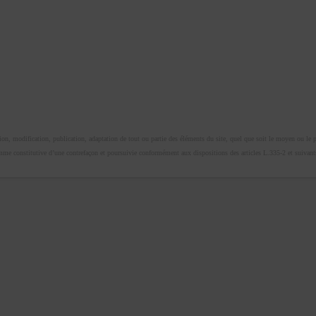
n, modification, publication, adaptation de tout ou partie des éléments du site, quel que soit le moyen ou le proc
omme constitutive d’une contrefaçon et poursuivie conformément aux dispositions des articles L.335-2 et suivants