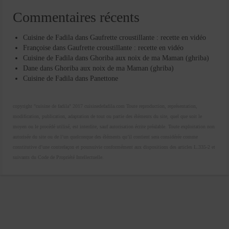
Commentaires récents
Cuisine de Fadila
dans
Gaufrette croustillante : recette en vidéo
Françoise
dans
Gaufrette croustillante : recette en vidéo
Cuisine de Fadila
dans
Ghoriba aux noix de ma Maman (ghriba)
Dane
dans
Ghoriba aux noix de ma Maman (ghriba)
Cuisine de Fadila
dans
Panettone
copyright "cuisine de fadila" 2017 cuisinedefadila.com Toute reproduction, représentation,
modification, publication, adaptation de tout ou partie des éléments du site, quel que soit le
moyen ou le procédé utilisé, est interdite, sauf autorisation écrite préalable. Toute exploitation non
autorisée du site ou de l’un quelconque des éléments qu’il contient sera considérée comme
constitutive d’une contrefaçon et poursuivie conformément aux dispositions des articles L.335-2 et
suivants du Code de Propriété Intellectuelle.