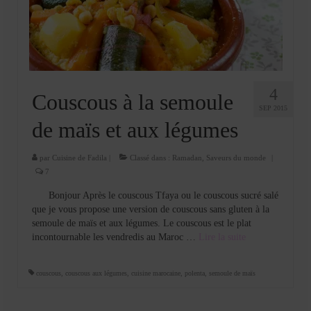
Cookies, biscuits
crème et confiture
dessert à l’assiette
Gâteaux
4
Couscous à la semoule
SEP 2015
Gâteaux coquins en pâte à sucre
de maïs et aux légumes
Gâteaux de Fête
par
Cuisine de Fadila
|
Classé dans :
Ramadan
,
Saveurs du monde
|
7
Gâteaux d’anniversaire
Bonjour Après le couscous Tfaya ou le couscous sucré salé
Gâteaux pâte à sucre
que je vous propose une version de couscous sans gluten à la
semoule de maïs et aux légumes. Le couscous est le plat
petits gâteaux
incontournable les vendredis au Maroc …
Lire la suite­­
Glaces et sorbets
couscous
,
couscous aux légumes
,
cuisine marocaine
,
polenta
,
semoule de maïs
Macarons