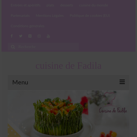
Entrées et apéritifs
plats
desserts
cuisine du monde
Partenariats
Mentions Légales
Politique de cookies (EU)
Conditions générales
Rechercher
:
cuisine de Fadila
Menu
Entrées et apéritifs
Boissons chaudes et froides
salades