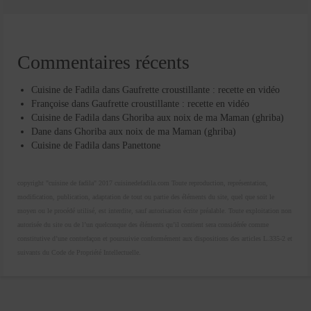
Commentaires récents
Cuisine de Fadila
dans
Gaufrette croustillante : recette en vidéo
Françoise
dans
Gaufrette croustillante : recette en vidéo
Cuisine de Fadila
dans
Ghoriba aux noix de ma Maman (ghriba)
Dane
dans
Ghoriba aux noix de ma Maman (ghriba)
Cuisine de Fadila
dans
Panettone
copyright "cuisine de fadila" 2017 cuisinedefadila.com Toute reproduction, représentation,
modification, publication, adaptation de tout ou partie des éléments du site, quel que soit le
moyen ou le procédé utilisé, est interdite, sauf autorisation écrite préalable. Toute exploitation non
autorisée du site ou de l’un quelconque des éléments qu’il contient sera considérée comme
constitutive d’une contrefaçon et poursuivie conformément aux dispositions des articles L.335-2 et
suivants du Code de Propriété Intellectuelle.