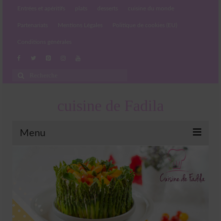
Entrées et apéritifs
plats
desserts
cuisine du monde
Partenariats
Mentions Légales
Politique de cookies (EU)
Conditions générales
Rechercher
:
cuisine de Fadila
Menu
Entrées et apéritifs
Boissons chaudes et froides
salades