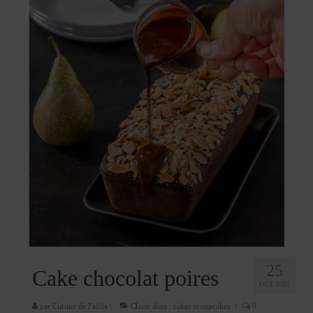
Mignardises
Tartes sucrées
Verrines sucrées
cuisine du monde
Pâtisserie Marocaine
aid
Ramadan
Partenariats
Mentions Légales
Politique de cookies (EU)
25
Cake chocolat poires
OCT 2022
Conditions générales
par
Cuisine de Fadila
|
Classé dans :
cakes et cupcakes
|
0