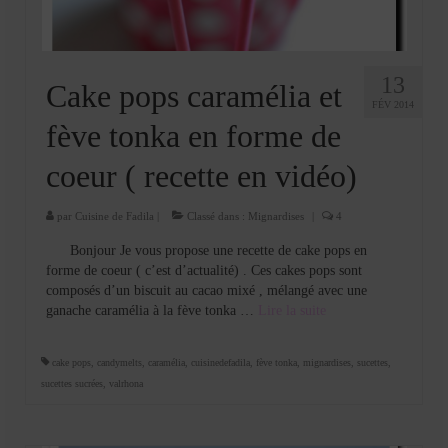
13
Cake pops caramélia et
FÉV 2014
fève tonka en forme de
coeur ( recette en vidéo)
par
Cuisine de Fadila
|
Classé dans :
Mignardises
|
4
Bonjour Je vous propose une recette de cake pops en
forme de coeur ( c’est d’actualité) . Ces cakes pops sont
composés d’un biscuit au cacao mixé , mélangé avec une
ganache caramélia à la fève tonka …
Lire la suite­­
cake pops
,
candymelts
,
caramélia
,
cuisinedefadila
,
fève tonka
,
mignardises
,
sucettes
,
sucettes sucrées
,
valrhona