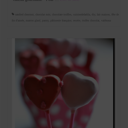
candied chestnut
,
chocolat noir
,
chocolate truffles
,
cuisinedefadila
,
diy
,
fait maison
,
fête de
fin d'année
,
marron glacé
,
pastry
,
pâtisserie française
,
recette
,
truffes chocolat
,
valrhona