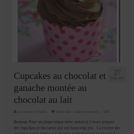
27
Cupcakes au chocolat et
JUIN 2013
ganache montée au
chocolat au lait
par
Cuisine de Fadila
|
Classé dans :
cakes et cupcakes
|
8
Bonjour Pour un pique-nique entre amis(es) j’avais préparé
des cupcakes et des tartes qui ont beaucoup plu . La recette des
cupcakes est la même que je vous avais proposé ici et pour la