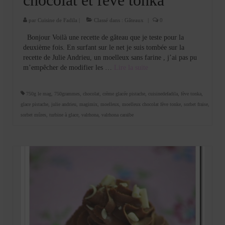
par
Cuisine de Fadila
|
Classé dans :
Gâteaux
|
0
Bonjour Voilà une recette de gâteau que je teste pour la
deuxième fois. En surfant sur le net je suis tombée sur la
recette de Julie Andrieu, un moelleux sans farine , j’ai pas pu
m’empêcher de modifier les …
Lire la suite­­
750g le mag
,
750grammes
,
chocolat
,
crème glacée pistache
,
cuisinedefadila
,
fève tonka
,
glace pistache
,
julie andrieu
,
magimix
,
moelleux
,
moelleux chocolat fève tonke
,
sorbet fraise
,
sorbet mûres
,
turbine à glace
,
valrhona
,
valrhona caraïbe