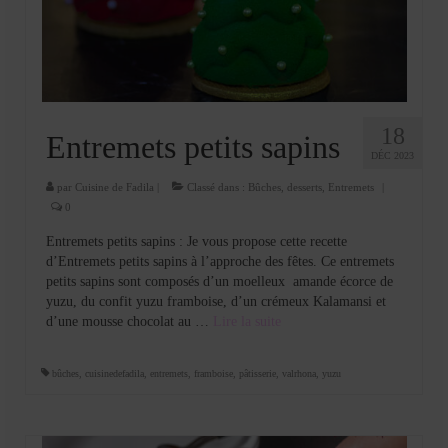
Cookies, biscuits
crème et confiture
dessert à l’assiette
Gâteaux
18
Entremets petits sapins
DÉC 2023
Gâteaux coquins en pâte à sucre
par
Cuisine de Fadila
|
Classé dans :
Bûches
,
desserts
,
Entremets
|
Gâteaux de Fête
0
Entremets petits sapins : Je vous propose cette recette
Gâteaux d’anniversaire
d’Entremets petits sapins à l’approche des fêtes. Ce entremets
petits sapins sont composés d’un moelleux amande écorce de
Gâteaux pâte à sucre
yuzu, du confit yuzu framboise, d’un crémeux Kalamansi et
d’une mousse chocolat au …
Lire la suite­­
petits gâteaux
Glaces et sorbets
bûches
,
cuisinedefadila
,
entremets
,
framboise
,
pâtisserie
,
valrhona
,
yuzu
Macarons