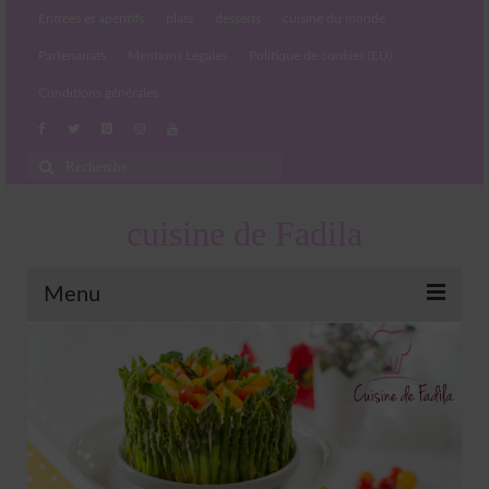
Entrées et apéritifs
plats
desserts
cuisine du monde
Partenariats
Mentions Légales
Politique de cookies (EU)
Conditions générales
Rechercher
:
cuisine de Fadila
Menu
Entrées et apéritifs
Boissons chaudes et froides
salades