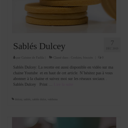
7
Sablés Dulcey
DÉC 2019
par
Cuisine de Fadila
|
Classé dans :
Cookies, biscuits
|
0
Sablés Dulcey: La recette est aussi disponible en vidéo sur ma
chaine Youtube et en haut de cet article. N’hésitez pas à vous
abonner à la chaine et suivez moi sur les réseaux sociaux .
Sablés Dulcey Print …
Lire la suite­­
dulcey
,
sablés
,
sablés dulce
,
valrhona