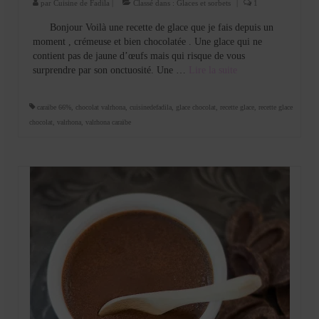
par
Cuisine de Fadila
|
Classé dans :
Glaces et sorbets
|
1
Bonjour Voilà une recette de glace que je fais depuis un
moment , crémeuse et bien chocolatée . Une glace qui ne
contient pas de jaune d’œufs mais qui risque de vous
surprendre par son onctuosité. Une …
Lire la suite­­
caraïbe 66%
,
chocolat valrhona
,
cuisinedefadila
,
glace chocolat
,
recette glace
,
recette glace
chocolat
,
valrhona
,
valrhona caraïbe