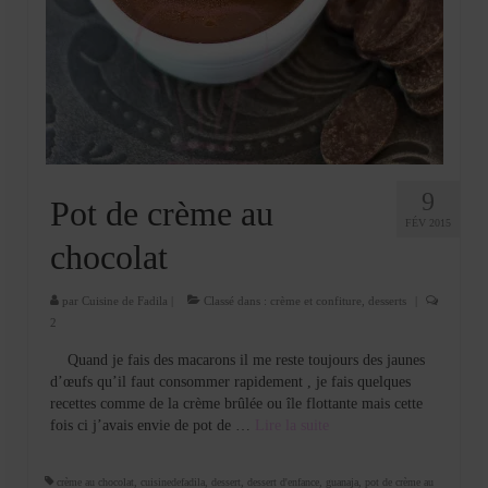
9
Pot de crème au
FÉV 2015
chocolat
par
Cuisine de Fadila
|
Classé dans :
crème et confiture
,
desserts
|
2
Quand je fais des macarons il me reste toujours des jaunes
d’œufs qu’il faut consommer rapidement , je fais quelques
recettes comme de la crème brûlée ou île flottante mais cette
fois ci j’avais envie de pot de …
Lire la suite­­
crème au chocolat
,
cuisinedefadila
,
dessert
,
dessert d'enfance
,
guanaja
,
pot de crème au