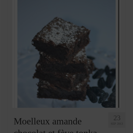
23
Moelleux amande
SEP 2013
chocolat et fève tonka