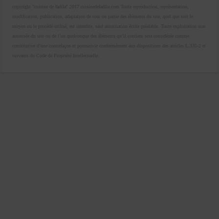
copyright "cuisine de fadila" 2017 cuisinedefadila.com Toute reproduction, représentation,
modification, publication, adaptation de tout ou partie des éléments du site, quel que soit le
moyen ou le procédé utilisé, est interdite, sauf autorisation écrite préalable. Toute exploitation non
autorisée du site ou de l’un quelconque des éléments qu’il contient sera considérée comme
constitutive d’une contrefaçon et poursuivie conformément aux dispositions des articles L.335-2 et
suivants du Code de Propriété Intellectuelle.