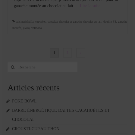
ganache montée au chocolat au lait …
Lire la suite­­
cuisinedefadila
,
cupcakes
,
cupcakes chocolat et ganache chocolat au lait
,
douille F8
,
ganache
montée
,
jivara
,
valrhona
Pagination
1
2
»
des
Rechercher
:
publications
Articles récents
POKE BOWL
BARRE ÉNERGÉTIQUE DATTES CACAHUÈTES ET
CHOCOLAT
CROUSTI-CUP AU THON