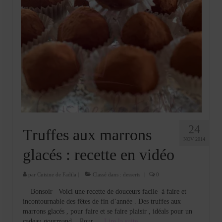
24
Truffes aux marrons
NOV 2014
glacés : recette en vidéo
par
Cuisine de Fadila
|
Classé dans :
desserts
|
0
Bonsoir Voici une recette de douceurs facile à faire et
incontournable des fêtes de fin d’année . Des truffes aux
marrons glacés , pour faire et se faire plaisir , idéals pour un
cadeau gourmand. Pour …
Lire la suite­­