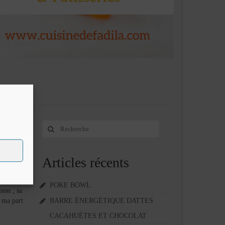
Rechercher
24
:
DÉC 2015
Articles récents
POKE BOWL
son , sa
r ma part
BARRE ÉNERGÉTIQUE DATTES
CACAHUÈTES ET CHOCOLAT