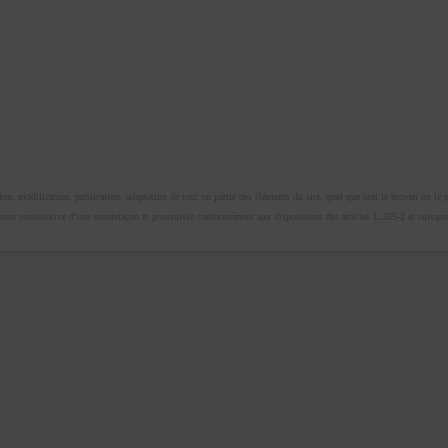
n, modification, publication, adaptation de tout ou partie des éléments du site, quel que soit le moyen ou le proc
omme constitutive d’une contrefaçon et poursuivie conformément aux dispositions des articles L.335-2 et suivants