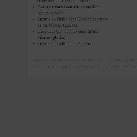
croustillante : recette en vidéo
Françoise
dans
Gaufrette croustillante :
recette en vidéo
Cuisine de Fadila
dans
Ghoriba aux noix
de ma Maman (ghriba)
Dane
dans
Ghoriba aux noix de ma
Maman (ghriba)
Cuisine de Fadila
dans
Panettone
copyright "cuisine de fadila" 2017 cuisinedefadila.com Toute reproduction, représentatio
autorisée du site ou de l’un quelconque des éléments qu’il contient sera considérée c