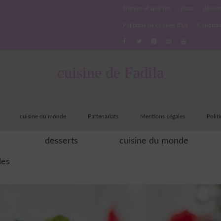
Entrées et apéritifs
plats
dessert
Politique de cookies (EU)
Conditio
cuisine de Fadila
cuisine du monde
Partenariats
Mentions Légales
Polit
desserts
cuisine du monde
les