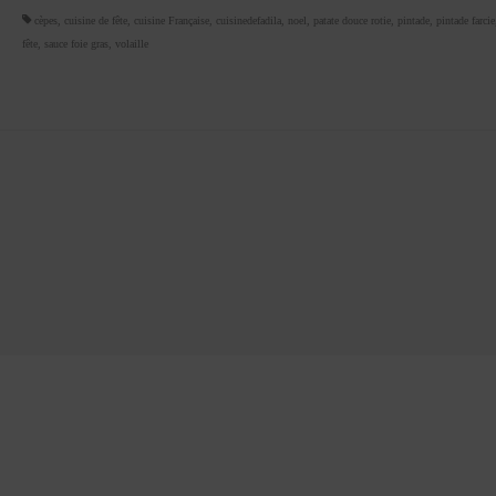
cèpes
,
cuisine de fête
,
cuisine Française
,
cuisinedefadila
,
noel
,
patate douce rotie
,
pintade
,
pintade farcie
fête
,
sauce foie gras
,
volaille