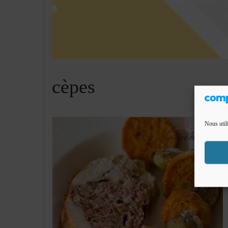
cèpes
Nous util