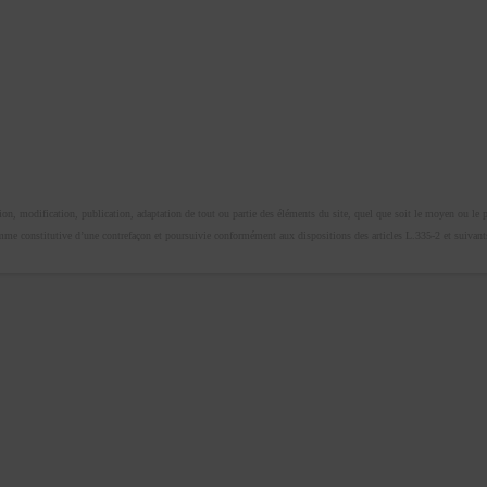
n, modification, publication, adaptation de tout ou partie des éléments du site, quel que soit le moyen ou le proc
omme constitutive d’une contrefaçon et poursuivie conformément aux dispositions des articles L.335-2 et suivants