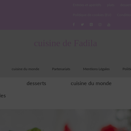
Entrées et apéritifs
plats
dessert
Politique de cookies (EU)
Conditio
cuisine de Fadila
cuisine du monde
Partenariats
Mentions Légales
Polit
desserts
cuisine du monde
les