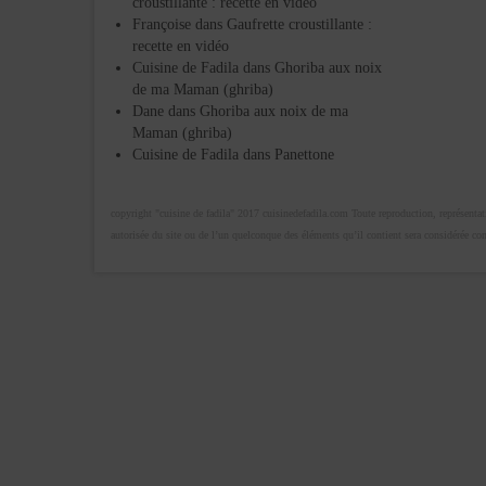
croustillante : recette en vidéo
Françoise
dans
Gaufrette croustillante :
recette en vidéo
Cuisine de Fadila
dans
Ghoriba aux noix
de ma Maman (ghriba)
Dane
dans
Ghoriba aux noix de ma
Maman (ghriba)
Cuisine de Fadila
dans
Panettone
copyright "cuisine de fadila" 2017 cuisinedefadila.com Toute reproduction, représentatio
autorisée du site ou de l’un quelconque des éléments qu’il contient sera considérée c