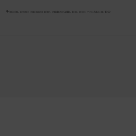
brioche
,
cecotec
,
comparatif robot
,
cuisinedefadila
,
food
,
robot
,
twist&fusion 4500