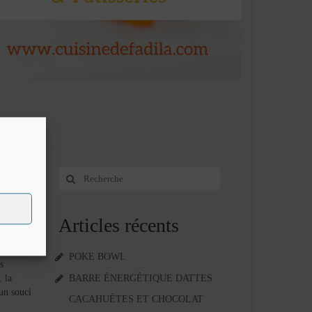
Rechercher
29
:
JAN 2022
Articles récents
POKE BOWL
s
 la
BARRE ÉNERGÉTIQUE DATTES
un souci
CACAHUÈTES ET CHOCOLAT