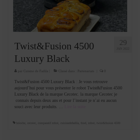
Cookies, biscuits
crème et confiture
dessert à l’assiette
Gâteaux
29
Twist&Fusion 4500
JAN 2022
Gâteaux coquins en pâte à sucre
Luxury Black
Gâteaux de Fête
par
Cuisine de Fadila
|
Classé dans :
Partenariats
|
0
Gâteaux d’anniversaire
Twist&Fusion 4500 Luxury Black : Je vous retrouve
aujourd’hui pour vous présenter le robot Twist&Fusion 4500
Gâteaux pâte à sucre
Luxury Black de la marque Cecotec. la marque Cecotec je
connais depuis deux ans et pour l’instant je n’ai eu aucun
petits gâteaux
souci avec leur produits. …
Lire la suite­­
Glaces et sorbets
brioche
,
cecotec
,
comparatif robot
,
cuisinedefadila
,
food
,
robot
,
twist&fusion 4500
Macarons