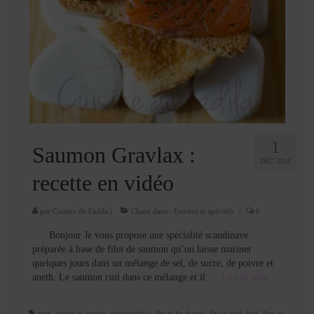
1
Saumon Gravlax :
DÉC 2014
recette en vidéo
par
Cuisine de Fadila
|
Classé dans :
Entrées et apéritifs
|
6
Bonjour Je vous propose une spécialité scandinave
préparée à base de filet de saumon qu’on laisse mariner
quelques jours dans un mélange de sel, de sucre, de poivre et
aneth. Le saumon cuit dans ce mélange et il …
Lire la suite­­
aneth
,
cuisine du monde
,
cuisinedefadila
,
fête de fin d'année
,
fête de noël
,
food
,
How to