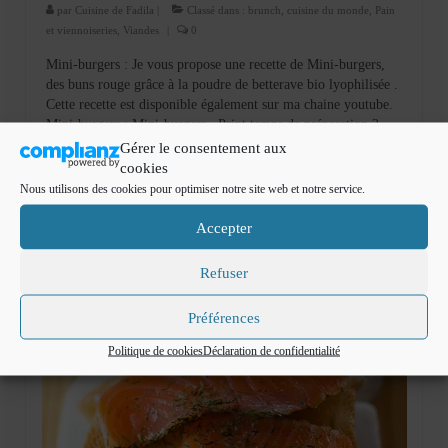
par
Cuisine de Fadila
|
Classé dans :
brunch
,
cuisine du monde
,
Pain
et viennoiseries
,
Viandes
|
0
Mini-burgers : Je vous propose une recette de Mini-burgers,
des buns rouge grâce à la poudre de betterave bio lyophilisée .
Cette recette est disponible également sur ma chaine youtube.
Mini-burgers : Mini-burgers Print temps de préparation 2 …
Lire la suite­­
Gérer le consentement aux
cookies
Nous utilisons des cookies pour optimiser notre site web et notre service.
apéritif
,
burger
,
cuisinedefadila
,
food
,
mini burger
,
street food
Accepter
Refuser
Préférences
Politique de cookies
Déclaration de confidentialité