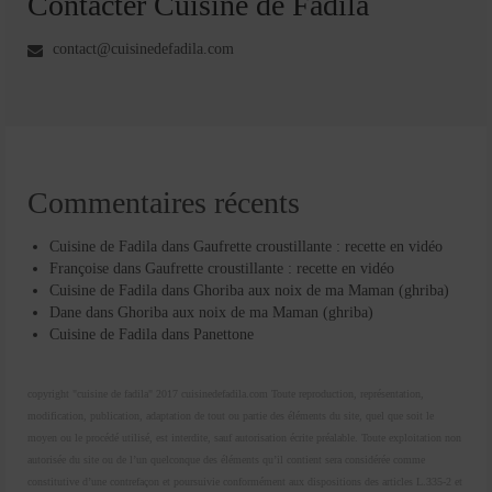
Contacter Cuisine de Fadila
contact@cuisinedefadila.com
Commentaires récents
Cuisine de Fadila
dans
Gaufrette croustillante : recette en vidéo
Françoise
dans
Gaufrette croustillante : recette en vidéo
Cuisine de Fadila
dans
Ghoriba aux noix de ma Maman (ghriba)
Dane
dans
Ghoriba aux noix de ma Maman (ghriba)
Cuisine de Fadila
dans
Panettone
copyright "cuisine de fadila" 2017 cuisinedefadila.com Toute reproduction, représentation,
modification, publication, adaptation de tout ou partie des éléments du site, quel que soit le
moyen ou le procédé utilisé, est interdite, sauf autorisation écrite préalable. Toute exploitation non
autorisée du site ou de l’un quelconque des éléments qu’il contient sera considérée comme
constitutive d’une contrefaçon et poursuivie conformément aux dispositions des articles L.335-2 et