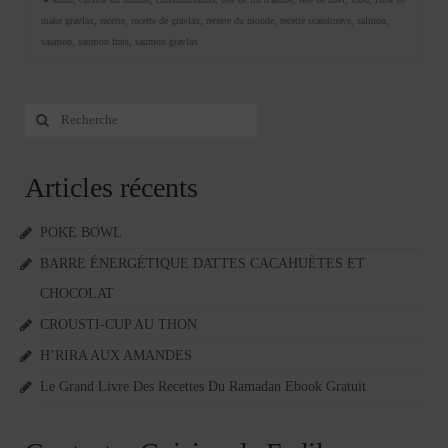
make gravlax
,
recette
,
recette de gravlax
,
recette du monde
,
recette scandinave
,
salmon
,
saumon
,
saumon frais
,
saumon gravlax
Rechercher
:
Articles récents
POKE BOWL
BARRE ÉNERGÉTIQUE DATTES CACAHUÈTES ET
CHOCOLAT
CROUSTI-CUP AU THON
H’RIRA AUX AMANDES
Le Grand Livre Des Recettes Du Ramadan Ebook Gratuit