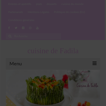
Entrées et apéritifs
plats
desserts
cuisine du monde
Partenariats
Mentions Légales
Politique de cookies (EU)
Conditions générales
Rechercher
:
cuisine de Fadila
Menu
Entrées et apéritifs
Boissons chaudes et froides
salades