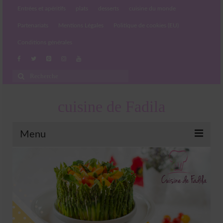
Entrées et apéritifs
plats
desserts
cuisine du monde
Partenariats
Mentions Légales
Politique de cookies (EU)
Conditions générales
Rechercher
:
cuisine de Fadila
Menu
Entrées et apéritifs
Boissons chaudes et froides
salades