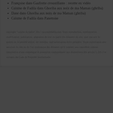
Françoise
dans
Gaufrette croustillante : recette en vidéo
Cuisine de Fadila
dans
Ghoriba aux noix de ma Maman (ghriba)
Dane
dans
Ghoriba aux noix de ma Maman (ghriba)
Cuisine de Fadila
dans
Panettone
copyright "cuisine de fadila" 2017 cuisinedefadila.com Toute reproduction, représentation,
modification, publication, adaptation de tout ou partie des éléments du site, quel que soit le
moyen ou le procédé utilisé, est interdite, sauf autorisation écrite préalable. Toute exploitation non
autorisée du site ou de l’un quelconque des éléments qu’il contient sera considérée comme
constitutive d’une contrefaçon et poursuivie conformément aux dispositions des articles L.335-2 et
suivants du Code de Propriété Intellectuelle.