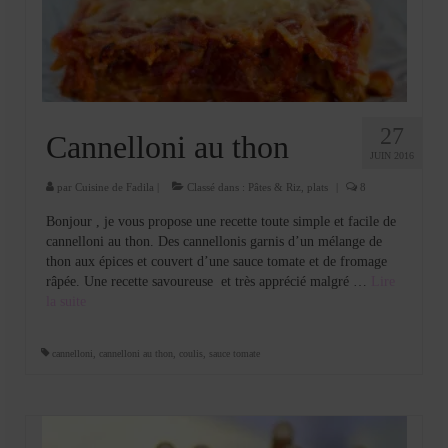
Cookies, biscuits
crème et confiture
dessert à l’assiette
Gâteaux
27
Cannelloni au thon
JUIN 2016
Gâteaux coquins en pâte à sucre
par
Cuisine de Fadila
|
Classé dans :
Pâtes & Riz
,
plats
|
8
Gâteaux de Fête
Bonjour , je vous propose une recette toute simple et facile de
cannelloni au thon. Des cannellonis garnis d’un mélange de
Gâteaux d’anniversaire
thon aux épices et couvert d’une sauce tomate et de fromage
râpée. Une recette savoureuse et très apprécié malgré …
Lire
Gâteaux pâte à sucre
la suite­­
petits gâteaux
cannelloni
,
cannelloni au thon
,
coulis
,
sauce tomate
Glaces et sorbets
Macarons