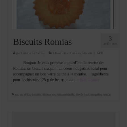
Cookies, biscuits
crème et confiture
dessert à l’assiette
Gâteaux
3
Biscuits Romias
AOÛT 2013
Gâteaux coquins en pâte à sucre
par
Cuisine de Fadila
|
Classé dans :
Cookies, biscuits
|
8
Gâteaux de Fête
Bonjour Je vous propose aujourd’hui la recette des
Romias, un biscuit craquant au coeur nougatine, idéal pour
Gâteaux d’anniversaire
accompagner un bon verre de thé à la menthe. Ingrédients
pour les biscuits 125 g de beurre mou …
Lire la suite­­
Gâteaux pâte à sucre
petits gâteaux
aid
,
aid el fitr
,
biscuits
,
biscuits sec
,
cuisinedefadila
,
fête de l'aid
,
nougatine
,
romias
Glaces et sorbets
Macarons