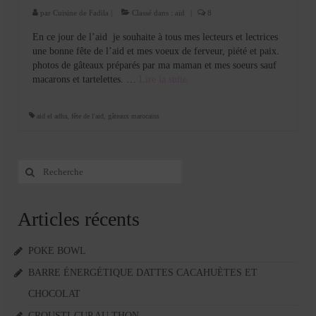
par
Cuisine de Fadila
|
Classé dans :
aid
|
8
En ce jour de l’aid je souhaite à tous mes lecteurs et lectrices
une bonne fête de l’aid et mes voeux de ferveur, piété et paix.
photos de gâteaux préparés par ma maman et mes soeurs sauf
macarons et tartelettes. …
Lire la suite­­
aid el adha
,
fête de l'aid
,
gâteaux marocains
Rechercher
:
Articles récents
POKE BOWL
BARRE ÉNERGÉTIQUE DATTES CACAHUÈTES ET
CHOCOLAT
CROUSTI-CUP AU THON