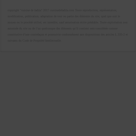
copyright "cuisine de fadila" 2017 cuisinedefadila.com Toute reproduction, représentation,
modification, publication, adaptation de tout ou partie des éléments du site, quel que soit le
moyen ou le procédé utilisé, est interdite, sauf autorisation écrite préalable. Toute exploitation non
autorisée du site ou de l’un quelconque des éléments qu’il contient sera considérée comme
constitutive d’une contrefaçon et poursuivie conformément aux dispositions des articles L.335-2 et
suivants du Code de Propriété Intellectuelle.