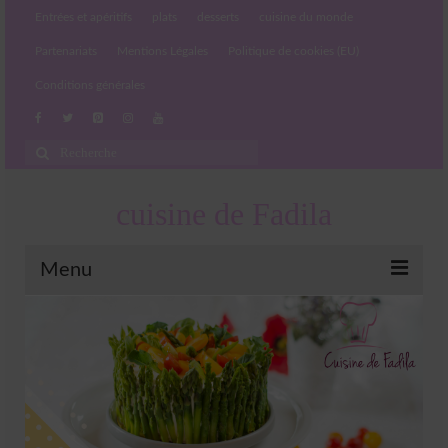
Entrées et apéritifs
plats
desserts
cuisine du monde
Partenariats
Mentions Légales
Politique de cookies (EU)
Conditions générales
Rechercher
:
cuisine de Fadila
Menu
Entrées et apéritifs
Boissons chaudes et froides
salades