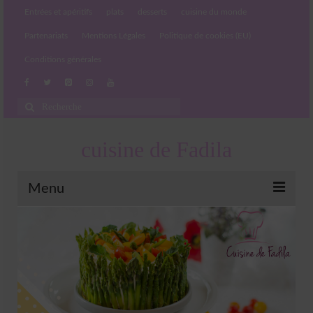
Entrées et apéritifs
plats
desserts
cuisine du monde
Partenariats
Mentions Légales
Politique de cookies (EU)
Conditions générales
Rechercher
:
cuisine de Fadila
Menu
Entrées et apéritifs
Boissons chaudes et froides
salades