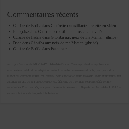
Commentaires récents
Cuisine de Fadila
dans
Gaufrette croustillante : recette en vidéo
Françoise
dans
Gaufrette croustillante : recette en vidéo
Cuisine de Fadila
dans
Ghoriba aux noix de ma Maman (ghriba)
Dane
dans
Ghoriba aux noix de ma Maman (ghriba)
Cuisine de Fadila
dans
Panettone
copyright "cuisine de fadila" 2017 cuisinedefadila.com Toute reproduction, représentation,
modification, publication, adaptation de tout ou partie des éléments du site, quel que soit le
moyen ou le procédé utilisé, est interdite, sauf autorisation écrite préalable. Toute exploitation non
autorisée du site ou de l’un quelconque des éléments qu’il contient sera considérée comme
constitutive d’une contrefaçon et poursuivie conformément aux dispositions des articles L.335-2 et
suivants du Code de Propriété Intellectuelle.