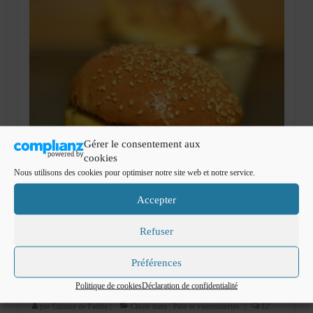
Mignardises
Tartes sucrées
Verrines sucrées
cuisine du monde
Pâtisserie Marocaine
Gérer le consentement aux
aid
cookies
Nous utilisons des cookies pour optimiser notre site web et notre service.
Ramadan
Accepter
Partenariats
Refuser
Mentions Légales
Politique de cookies (EU)
Préférences
15
Burger maison
JAN 2014
Politique de cookies
Déclaration de confidentialité
Conditions générales
par
Cuisine de Fadila
|
Classé dans :
Pain et viennoiseries
|
12