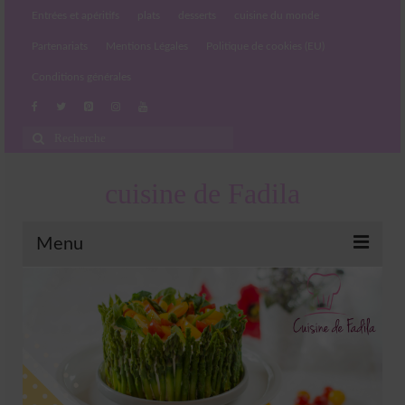
Entrées et apéritifs
plats
desserts
cuisine du monde
Partenariats
Mentions Légales
Politique de cookies (EU)
Conditions générales
Rechercher
:
cuisine de Fadila
Menu
Entrées et apéritifs
Boissons chaudes et froides
salades