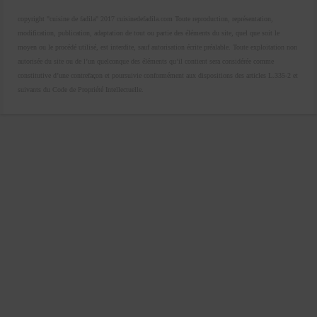
copyright "cuisine de fadila" 2017 cuisinedefadila.com Toute reproduction, représentation,
modification, publication, adaptation de tout ou partie des éléments du site, quel que soit le
moyen ou le procédé utilisé, est interdite, sauf autorisation écrite préalable. Toute exploitation non
autorisée du site ou de l’un quelconque des éléments qu’il contient sera considérée comme
constitutive d’une contrefaçon et poursuivie conformément aux dispositions des articles L.335-2 et
suivants du Code de Propriété Intellectuelle.