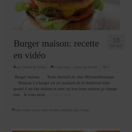
Cookies, biscuits
crème et confiture
dessert à l’assiette
Gâteaux
10
Burger maison: recette
JAN 2015
Gâteaux coquins en pâte à sucre
en vidéo
Gâteaux de Fête
par
Cuisine de Fadila
|
Classé dans :
cuisine du monde
|
11
Gâteaux d’anniversaire
Burger maison: Boite Airmail de chez Mysweetboutique
Bonjour Le burger est un standard de la Junkfood mais
Gâteaux pâte à sucre
quand il est fait maison et avec un bon buns maison ça change
tout . Je vous avais …
Lire la suite­­
petits gâteaux
Glaces et sorbets
buns
,
burger maison
,
cusine de fadila
,
junkfood
,
pain à burger
Macarons