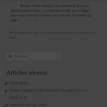
Bonsoir J’étais toujours à la recherche de la recette
parfaite pour les buns , j’ai testé des recettes sans compter ,
pour rester enfin sur la recette de la pâte des 10 minutes qui
était …
Lire la suite­­
buns
,
burger maison
,
burger pops
,
cuisinedefadila
,
hamburger maison
,
junkfood
,
mini
burgers
Rechercher
:
Articles récents
POKE BOWL
BARRE ÉNERGÉTIQUE DATTES CACAHUÈTES ET
CHOCOLAT
CROUSTI-CUP AU THON