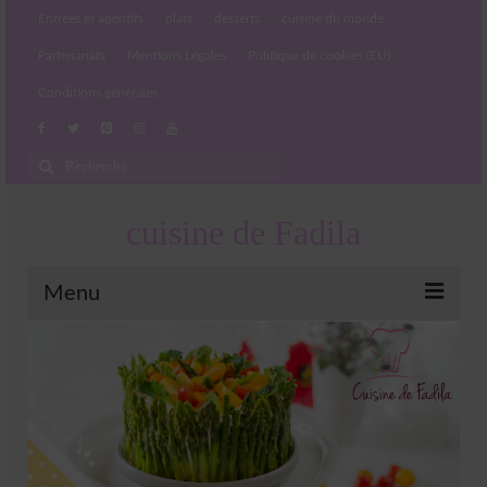
Entrées et apéritifs
plats
desserts
cuisine du monde
Partenariats
Mentions Légales
Politique de cookies (EU)
Conditions générales
Rechercher
:
cuisine de Fadila
Menu
Entrées et apéritifs
Boissons chaudes et froides
salades