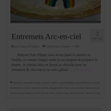
Cookies, biscuits
crème et confiture
dessert à l’assiette
Gâteaux
2
Entremets Arc-en-ciel
AVR 2013
Gâteaux coquins en pâte à sucre
par
Cuisine de Fadila
|
Classé dans :
desserts
|
9
Gâteaux de Fête
Bonjour Pour Pâques nous avons passé la journée en
famille, et comme chaque année je me propose de préparer le
Gâteaux d’anniversaire
dessert. Je voulais faire un Royal au chocolat pour les
amoureux de chocolat et un autre gâteau …
Lire la suite­­
Gâteaux pâte à sucre
petits gâteaux
chocolat
,
Christophe Felder
,
crémeux vanille
,
cuisinedefadila
,
encyclopédie du chocolat
,
entremet Arc-en-ciel
,
entremet rainbow
,
glaçage miroir blanc
,
mousse citron jaune
,
mousse
Glaces et sorbets
fraise
,
mousse orange
,
mousse pomme verte
,
rainbow cake
,
royal chocolat
,
valrhona ivoire
Macarons