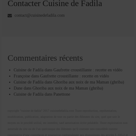
Contacter Cuisine de Fadila
contact@cuisinedefadila.com
Commentaires récents
Cuisine de Fadila
dans
Gaufrette croustillante : recette en vidéo
Françoise
dans
Gaufrette croustillante : recette en vidéo
Cuisine de Fadila
dans
Ghoriba aux noix de ma Maman (ghriba)
Dane
dans
Ghoriba aux noix de ma Maman (ghriba)
Cuisine de Fadila
dans
Panettone
copyright "cuisine de fadila" 2017 cuisinedefadila.com Toute reproduction, représentation,
modification, publication, adaptation de tout ou partie des éléments du site, quel que soit le
moyen ou le procédé utilisé, est interdite, sauf autorisation écrite préalable. Toute exploitation non
autorisée du site ou de l’un quelconque des éléments qu’il contient sera considérée comme
constitutive d’une contrefaçon et poursuivie conformément aux dispositions des articles L.335-2 et