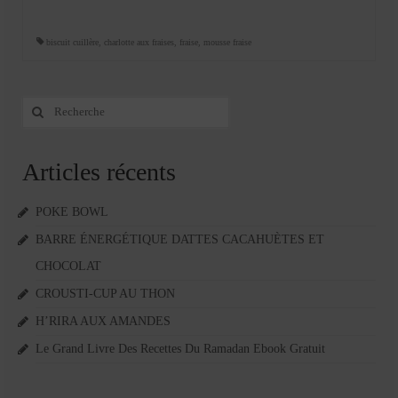
biscuit cuillère
,
charlotte aux fraises
,
fraise
,
mousse fraise
Rechercher
:
Articles récents
POKE BOWL
BARRE ÉNERGÉTIQUE DATTES CACAHUÈTES ET
CHOCOLAT
CROUSTI-CUP AU THON
H’RIRA AUX AMANDES
Le Grand Livre Des Recettes Du Ramadan Ebook Gratuit